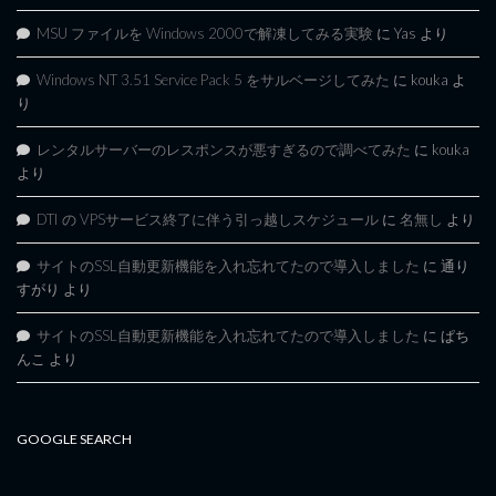
MSU ファイルを Windows 2000で解凍してみる実験
に
Yas
より
Windows NT 3.51 Service Pack 5 をサルベージしてみた
に
kouka
よ
り
レンタルサーバーのレスポンスが悪すぎるので調べてみた
に
kouka
より
DTI の VPSサービス終了に伴う引っ越しスケジュール
に
名無し
より
サイトのSSL自動更新機能を入れ忘れてたので導入しました
に
通り
すがり
より
サイトのSSL自動更新機能を入れ忘れてたので導入しました
に
ぱち
んこ
より
GOOGLE SEARCH