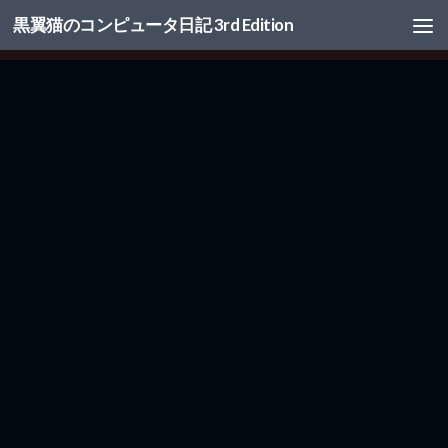
黒翼猫のコンピュータ日記 3rd Edition
コンテンツへスキップ