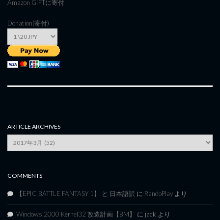
Amazon GIFT
に寄付
Donation(寄付)
ARTICLE ARCHIVES
Article
Archives
COMMENTS
【EPIC BATTLE FANTASY 1】 と 日本語訳
に
RandoPlay
より
Windows 2000 Kernel32 改造計画【BM】
に
jack
より