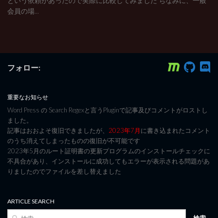
という依頼があったので実際に比較してみました ちなみに、一般
会員の場...
フォロー:
重要なお知らせ
Word Press の Search Regexと言うPluginで記事及びコメントがロストし
ました。
記事はおおよそ復旧できましたが、
2023年7月
に書き込まれたコメント
のうち消えてしまったものの復旧が不可能です
2023年5月のルート証明書の更新プログラムのインストールチェックに
不具合があり、インストールに成功してもエラーが表示される問題があ
りましたのでファイルを差し替えました
ARTICLE SEARCH
検