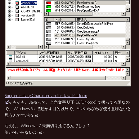
Supplementary Characters in the Java Platform
そもそも、Java って、全角文字 UTF-16(Unicode) で扱ってる訳なの
で、 Windows 9x で動かす目的以外で、ANSI わざわざ使う意味ないと
思うんですがね･ω･
なのに、WIndows 7 未満切り捨てるんでしょ？
訳が分からないよ･ω･