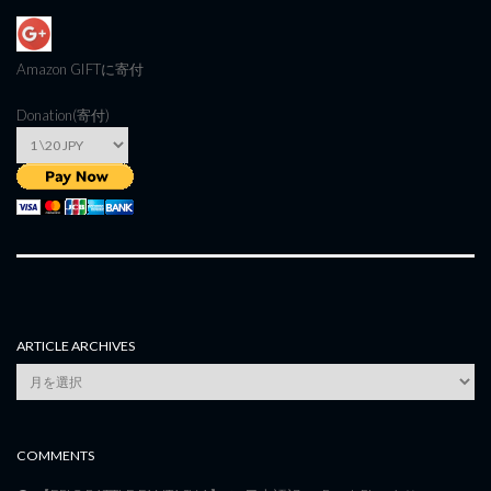
Amazon GIFT
に寄付
Donation(寄付)
ARTICLE ARCHIVES
Article
Archives
COMMENTS