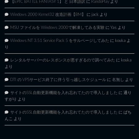
【EPIC BATTLE FANTASY 1】 と 日本語訳
に
RandoPlay
より
Windows 2000 Kernel32 改造計画【BM】
に
jack
より
MSU ファイルを Windows 2000で解凍してみる実験
に
Yas
より
Windows NT 3.51 Service Pack 5 をサルベージしてみた
に
kouka
よ
り
レンタルサーバーのレスポンスが悪すぎるので調べてみた
に
kouka
より
DTI の VPSサービス終了に伴う引っ越しスケジュール
に
名無し
より
サイトのSSL自動更新機能を入れ忘れてたので導入しました
に
通り
すがり
より
サイトのSSL自動更新機能を入れ忘れてたので導入しました
に
ぱち
んこ
より