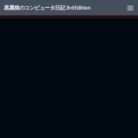
黒翼猫のコンピュータ日記 3rd Edition
コンテンツへスキップ