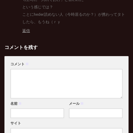
という感じでは？
ことにheder読めない人（今時居るのか？）が携わってタト
したら、もうね（ｒｙ
返信
コメントを残す
コメント
※
名前
※
メール
※
サイト