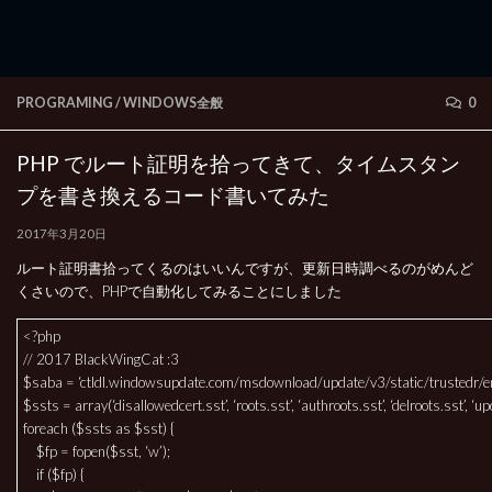
PROGRAMING
/
WINDOWS全般
0
PHP でルート証明を拾ってきて、タイムスタン
プを書き換えるコード書いてみた
2017年3月20日
ルート証明書拾ってくるのはいいんですが、更新日時調べるのがめんど
くさいので、PHPで自動化してみることにしました
<?php
// 2017 BlackWingCat :3
$saba = ‘ctldl.windowsupdate.com/msdownload/update/v3/static/trustedr/en
$ssts = array(‘disallowedcert.sst’, ‘roots.sst’, ‘authroots.sst’, ‘delroots.sst’, ‘up
foreach ($ssts as $sst) {
$fp = fopen($sst, ‘w’);
if ($fp) {