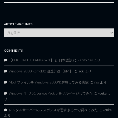
ARTICLE ARCHIVES
Article
Archives
COMMENTS
【EPIC BATTLE FANTASY 1】 と 日本語訳
に
RandoPlay
より
Windows 2000 Kernel32 改造計画【BM】
に
jack
より
MSU ファイルを Windows 2000で解凍してみる実験
に
Yas
より
Windows NT 3.51 Service Pack 5 をサルベージしてみた
に
kouka
よ
り
レンタルサーバーのレスポンスが悪すぎるので調べてみた
に
kouka
より