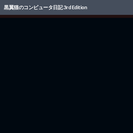
黒翼猫のコンピュータ日記 3rd Edition
コンテンツへスキップ