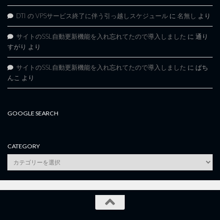
DTI の VPSサービス終了に伴う引っ越しスケジュール
に
名無し
より
サイトのSSL自動更新機能を入れ忘れてたので導入しました
に
通り
すがり
より
サイトのSSL自動更新機能を入れ忘れてたので導入しました
に
ぱち
んこ
より
GOOGLE SEARCH
CATEGORY
category