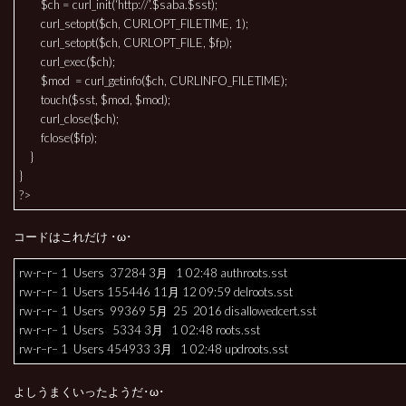
$ch = curl_init(‘http://’.$saba.$sst);
curl_setopt($ch, CURLOPT_FILETIME, 1);
curl_setopt($ch, CURLOPT_FILE, $fp);
curl_exec($ch);
$mod = curl_getinfo($ch, CURLINFO_FILETIME);
touch($sst, $mod, $mod);
curl_close($ch);
fclose($fp);
}
}
?>
コードはこれだけ ･ω･
rw-r–r– 1 Users 37284 3月 1 02:48 authroots.sst
rw-r–r– 1 Users 155446 11月 12 09:59 delroots.sst
rw-r–r– 1 Users 99369 5月 25 2016 disallowedcert.sst
rw-r–r– 1 Users 5334 3月 1 02:48 roots.sst
rw-r–r– 1 Users 454933 3月 1 02:48 updroots.sst
よしうまくいったようだ･ω･