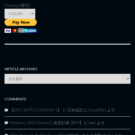
Donation(寄付)
ARTICLE ARCHIVES
Article
Archives
COMMENTS
【EPIC BATTLE FANTASY 1】 と 日本語訳
に
RandoPlay
より
Windows 2000 Kernel32 改造計画【BM】
に
jack
より