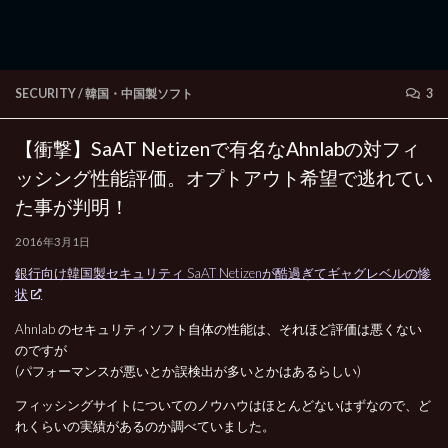
SECURITY
/
韓国・中国製ソフト
3
【衝撃】SaAT Netizenで有名なAhnlabの対フィ
ッシング性能評価。オプトアウト希望で逃れてい
た事が判明！
2016年3月1日
銀行向け韓国製セキュリティ SaAT Netizenが酷過ぎてギャグレベルの惨
状
Ahnlab のセキュリティソフト自体の性能は、それほど評価は悪くない
のですが
(パフォーマンスが悪いとか誤検出が多いとかはあるらしい)
フィッシングサイトについてのノウハウはほとんどないはずなので、ど
れくらいの実績があるのか調べていました。