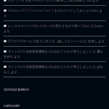
MSU ファイルを Windows 2000で解凍してみる実験
に
Yas
より
Windows NT 3.51 Service Pack 5 をサルベージしてみた
に
kouka
よ
り
レンタルサーバーのレスポンスが悪すぎるので調べてみた
に
kouka
より
DTI の VPSサービス終了に伴う引っ越しスケジュール
に
名無し
より
サイトのSSL自動更新機能を入れ忘れてたので導入しました
に
通り
すがり
より
サイトのSSL自動更新機能を入れ忘れてたので導入しました
に
ぱち
んこ
より
GOOGLE SEARCH
CATEGORY