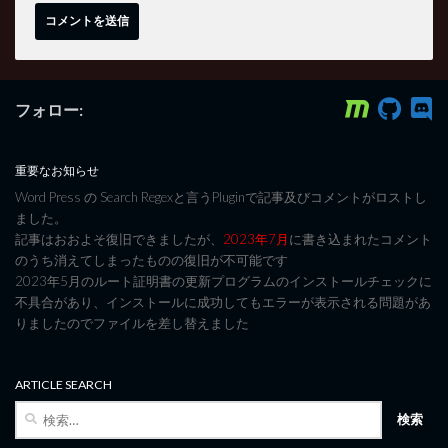
フォロー:
重要なお知らせ
Word Press の Search Regexと言うPluginで記事及びコメントがロストし
ました。
記事はおおよそ復旧できましたが、
2023年7月
に書き込まれたコメント
のうち消えてしまったものの復旧が不可能です
2023年5月のルート証明書の更新プログラムのインストールチェックに
不具合があり、インストールに成功してもエラーが表示される問題があ
りましたのでファイルを差し替えました
ARTICLE SEARCH
検
索: