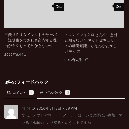
0
0
三菱ＵＦＪダイレクトのサーバ
トレンドマイクロ さんの『意外
ー証明書をわざわざ案内する理
と知らない？ ネットセキュリテ
由が全くもって分からない件
ィの基礎知識』がなんかおかし
い件 その3
2018年6月4日
2019年6月20日
3件のフィードバック
コメント
3
ピンバック
0
M_M
2016年3月3日 7:58 AM
では、オプトアウトしたメーカーは、いつの間にか参加して
いる「Baidu」より劣るというコトですね