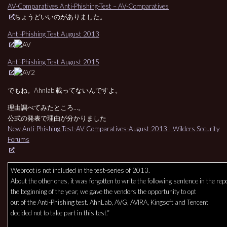
AV-Comparatives Anti-Phishing-Test – AV-Comparatives
ちょうどいいのがありました。
Anti-Phishing Test August 2013
Anti-Phishing Test August 2015
でもね。Ahnlab 載ってないんですよ。
理由調べてみたところ…。
公式の発表で理由が分かりました
New Anti-Phishing Test-AV Comparatives-August 2013 | Wilders Security
Forums
Webroot is not included in the test-series of 2013.
About the other ones, it was forgotten to write the following sentence in the repo
the beginning of the year, we gave the vendors the opportunity to opt
out of the Anti-Phishing test. AhnLab, AVG, AVIRA, Kingsoft and Tencent
decided not to take part in this test.
“