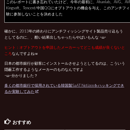
このレポートに書き忘れていたけど、今年の最初に、Ahanlab、AVG、AVI
Kingsoft、Tencent/中国QQにオプトアウトの機会を与え、このアンチ
験に参加しないことを決めました
確かに、2013年の終わりにアンチフィッシングサイト製品売り込もう
としてるのに、、酷い結果出しちゃったらやばいもんな ･ω･
ヒント：オプトアウトを申請したメーカーってどこも成績が良くないと
ころ
なんですよねｗ
日本の都市銀行が顧客にインストールさせようとしてるのは、こういう
隠蔽工作するようなメーカーのものなんですよ
･ω･分かりました？
多くの都市銀行で採用されている韓国製SaAT Netizenをハッキングでき
るか実験してみた
おすすめ