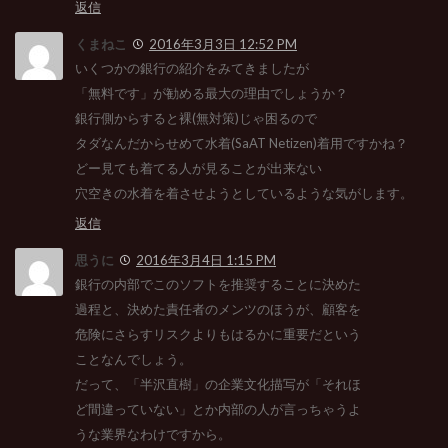
返信
くまねこ
2016年3月3日 12:52 PM
いくつかの銀行の紹介をみてきましたが
「無料です」が勧める最大の理由でしょうか？
銀行側からすると裸(無対策)じゃ困るので
タダなんだからせめて水着(SaAT Netizen)着用ですかね？
どー見ても着てる人が見ることが出来ない
穴空きの水着を着させようとしているような気がします。
返信
思うに
2016年3月4日 1:15 PM
銀行の内部でこのソフトを推奨することに決めた
過程と、決めた責任者のメンツのほうが、顧客を
危険にさらすリスクよりもはるかに重要だという
ことなんでしょう。
だって、「半沢直樹」の企業文化描写が「それほ
ど間違っていない」とか内部の人が言っちゃうよ
うな業界なわけですから。