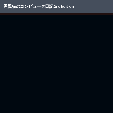
黒翼猫のコンピュータ日記 3rd Edition
コンテンツへスキップ