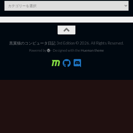
category
黒翼猫のコンピュータ日記 3rd Edition © 2026. All Rights Reserved.
Powered by
- Designed with the
Hueman theme