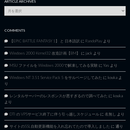
ARTICLE ARCHIVES
Article
Archives
COMMENTS
【EPIC BATTLE FANTASY 1】 と 日本語訳
に
RandoPlay
より
Windows 2000 Kernel32 改造計画【BM】
に
jack
より
MSU ファイルを Windows 2000で解凍してみる実験
に
Yas
より
Windows NT 3.51 Service Pack 5 をサルベージしてみた
に
kouka
よ
り
レンタルサーバーのレスポンスが悪すぎるので調べてみた
に
kouka
より
DTI の VPSサービス終了に伴う引っ越しスケジュール
に
名無し
より
サイトのSSL自動更新機能を入れ忘れてたので導入しました
に
通り