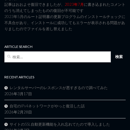
記事はおおよそ復旧できましたが、
2023年7月
に書き込まれたコメント
のうち消えてしまったものの復旧が不可能です
2023年5月のルート証明書の更新プログラムのインストールチェックに
不具合があり、インストールに成功してもエラーが表示される問題があ
りましたのでファイルを差し替えました
ARTICLE SEARCH
検
索:
RECENT ARTICLES
レンタルサーバーのレスポンスが悪すぎるので調べてみた
2026年3月17日
自宅のIPv4ネットワークがやっと復活した話
2026年2月28日
サイトのSSL自動更新機能を入れ忘れてたので導入しました