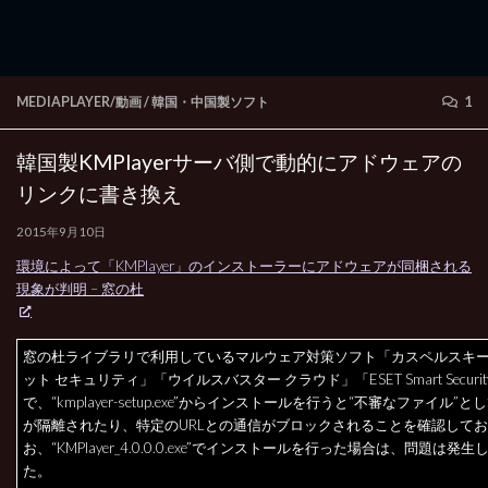
MEDIAPLAYER/動画
/
韓国・中国製ソフト
1
韓国製KMPlayerサーバ側で動的にアドウェアの
リンクに書き換え
2015年9月10日
環境によって「KMPlayer」のインストーラーにアドウェアが同梱される
現象が判明 – 窓の杜
窓の杜ライブラリで利用しているマルウェア対策ソフト「カスペルスキー
ット セキュリティ」「ウイルスバスター クラウド」「ESET Smart Secur
で、“kmplayer-setup.exe”からインストールを行うと“不審なファイル”
が隔離されたり、特定のURLとの通信がブロックされることを確認して
お、“KMPlayer_4.0.0.0.exe”でインストールを行った場合は、問題は発
た。