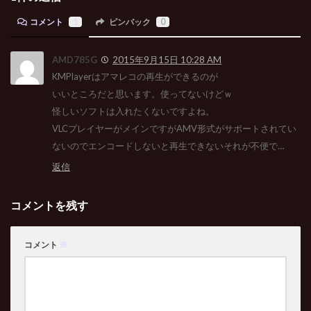
コメント
1
ピンバック
0
AMD785G
2015年9月15日 10:28 AM
KMPlayerはアマレコの再生ができるのが
いいところだと思います。使ってないけどｗ
怪しいソフトは入れたくないですよね。
VLCプレイヤーがメインですがAMV形式がサポートされてい
ないのでエンコードしないと再生できないそれが不便で…
返信
コメントを残す
コメント
※