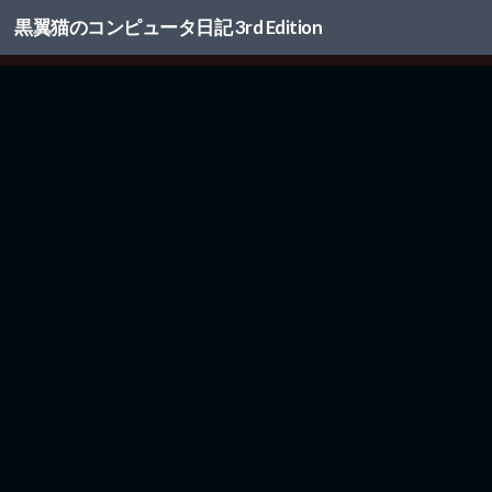
黒翼猫のコンピュータ日記 3rd Edition
コンテンツへスキップ