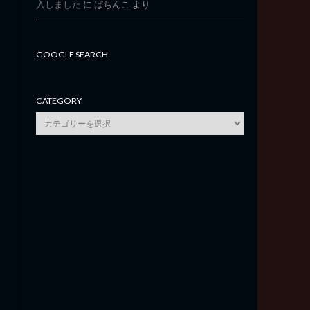
入しました
に
ぱちんこ
より
GOOGLE SEARCH
CATEGORY
category