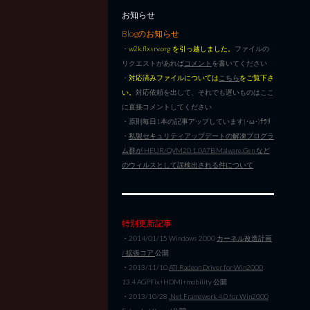
お知らせ
Blogのお知らせ
・
w2k.flxsrv.org を引っ越しました。
ファイルの
リクエストがあれば
コメント
を書いてください
・
対応済みファイルについては
こちら
をご覧下さ
い。
対応依頼を出して、それでも遅いものはここ
に直接コメントしてください
・原則毎日1本の記事アップしています|･ω･)ﾁﾗﾘ
・
私製セキュリティアップデートの解凍プログラ
ム群が HEUR/QVM20.1.0A7B.Malware.Gen など
のウィルスとして誤検出される件について
特別更新記事
・2014/01/15 Windows 2000
カーネル改造計画
/ 拡張コア
公開
・2013/11/10
ATI Radeon Driver for Win2000
13.4 AGPFix+HDMI+mobility 公開
・2013/10/28
.Net Framework 4.0 for Win2000