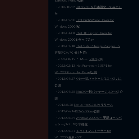
Extended Kernel公開
・2013/10/22
Ultra VNC を日本語化してみまし
た
・2013/05/20
iPod Touch/iPhone Driver for
Windows 2000(改)
・2013/04/08
Intel HD Graphic Driver for
Windows 2000を作ってみた
・2013/01/18
Intel Matrix Storage Manager 8.9
更新(PCH/PCHM 対応)
・2023/08/15 PE Maker
v0.83
公開
・2022/02/13
.Net Framework 3.5SP1 for
Win2000 Extended Kernel公開
・2012/09/27
XNA一括パッケージ(1.0-4.0) v1.1
公開
・2012/09/25
SlimDX一括パッケージ(2.0/4.0)
公
開
・2012/8/28
Ese Lolifox 0.3.8.9a リリース
・2012/06/16
KDW v0.96m
公開
・2012/05/29
Windows 2000 SP4 更新ロールパ
ッケージv2(r18)
(非推奨)
・2012/05/21
iTunes インストーラー for
Win2000
更新 v0.31