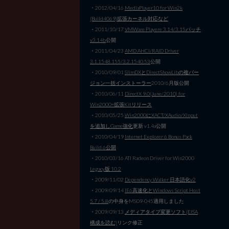
・2012/04/16
MediaPlayer10 for Win2k
(Build4069)拡張カーネル対応など
・2011/10/17
VMWare Playere 3.14/3.15パッチ
v3.14b
公開
・2011/04/23
AMD AHCI/RAID Driver
3.1.1548.155/3.2.1540.53
公開
・2010/09/01
SlimDXとDirectShowLibの複バー
ジョン一括インストーラー
2010/6月版公開
・2010/06/11
DirectX 9.0(June/2010) for
Win2000+拡張Kitリリース
・2010/05/25
Win2000にXACT/XAudio/XInput
を追加しGame強化
更新 v1.4a公開
・2010/04/19
Internet Explorer 6 Bonus Pack
Build 6公開
・2010/03/16 ATI Radeon Driver for Win2000
Legacy版 10.2
・2009/11/02
Dependency Walker 日本語化v2
・2009/09/14
IE6高速化とWindows Script Host
5.7 / 5.8
の中身をMS09-045適用しました
・2009/09/13
メディアタイプ変更ソフト(EISA
構成を読む)
リンク修正