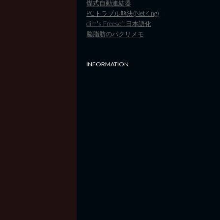
煤式自動連結器
PCトラブル解決(NetKing)
dim's Freesoft日本語化
脳脂肪のパクリメモ
INFORMATION