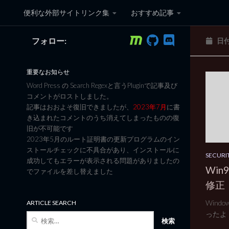
便利な外部サイトリンク集
おすすめ記事
コンテンツへスキップ
フォロー:
日
黒翼猫のコンピュータ日記 3
重要なお知らせ
Word Press の Search Regexと言うPluginで記事及び
コメントがロストしました。
記事はおおよそ復旧できましたが、
2023年7月
に書
き込まれたコメントのうち消えてしまったものの復
旧が不可能です
2023年5月のルート証明書の更新プログラムのイン
ストールチェックに不具合があり、インストールに
SECURI
成功してもエラーが表示される問題がありましたの
Win9
でファイルを差し替えました
修正
Wind
ARTICLE SEARCH
ったよ！ 
検
索: