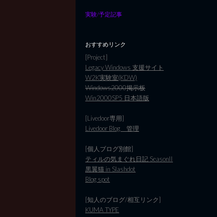
実験/予定記事
おすすめリンク
[Project]
Legacy Windows 支援サイト
W2K実験室(KDW)
Windows2000掲示板
Win2000SP5 日本語版
[Livedoor専用]
Livedoor Blog 管理
[個人ブログ別館]
ティルの気まぐれ日記 SeasonII
黒翼猫 in Slashdot
Blog spot
[知人のブログ/相互リンク]
KUMA TYPE