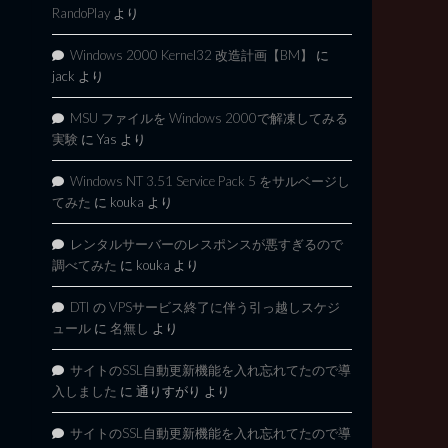
RandoPlay
より
Windows 2000 Kernel32 改造計画【BM】
に
jack
より
MSU ファイルを Windows 2000で解凍してみる
実験
に
Yas
より
Windows NT 3.51 Service Pack 5 をサルベージし
てみた
に
kouka
より
レンタルサーバーのレスポンスが悪すぎるので
調べてみた
に
kouka
より
DTI の VPSサービス終了に伴う引っ越しスケジ
ュール
に
名無し
より
サイトのSSL自動更新機能を入れ忘れてたので導
入しました
に
通りすがり
より
サイトのSSL自動更新機能を入れ忘れてたので導