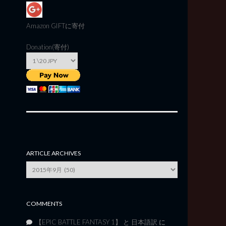
Amazon GIFT
に寄付
Donation(寄付)
ARTICLE ARCHIVES
Article
Archives
COMMENTS
【EPIC BATTLE FANTASY 1】 と 日本語訳
に