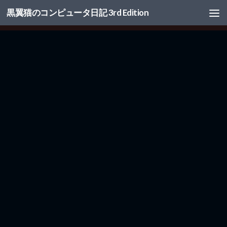
黒翼猫のコンピュータ日記 3rd Edition
コンテンツへスキップ