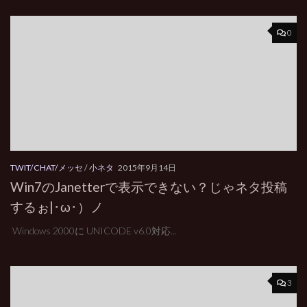
0
TWIT/CHAT/メッセ
/
小ネタ
2015年9月14日
Win7のJanetterで表示できない？じゃネタ投稿
するぉ|･ω･）ノ
Windows 2000に UNICODE v6.0対応...
3