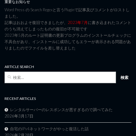
重要なお知らせ
Word Press の Search Regexと言うPluginで記事及びコメントがロストし
ました。
記事はおおよそ復旧できましたが、
2023年7月
に書き込まれたコメント
のうち消えてしまったものの復旧が不可能です
2023年5月のルート証明書の更新プログラムのインストールチェックに
不具合があり、インストールに成功してもエラーが表示される問題があ
りましたのでファイルを差し替えました
ARTICLE SEARCH
検
索:
RECENT ARTICLES
レンタルサーバーのレスポンスが悪すぎるので調べてみた
2026年3月17日
自宅のIPv4ネットワークがやっと復活した話
2026年2月28日