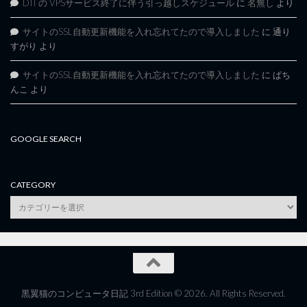
DTI の VPSサービス終了に伴う引っ越しスケジュール
に
名無し
より
サイトのSSL自動更新機能を入れ忘れてたので導入しました
に
通り
すがり
より
サイトのSSL自動更新機能を入れ忘れてたので導入しました
に
ぱち
んこ
より
GOOGLE SEARCH
CATEGORY
category
黒翼猫のコンピュータ日記 3rd Edition © 2026. All Rights Reserved.