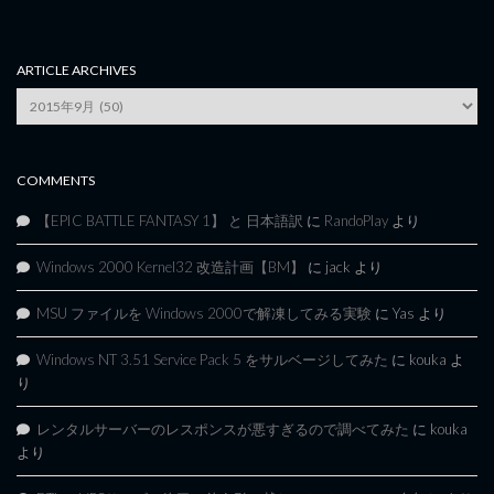
ARTICLE ARCHIVES
Article
Archives
COMMENTS
【EPIC BATTLE FANTASY 1】 と 日本語訳
に
RandoPlay
より
Windows 2000 Kernel32 改造計画【BM】
に
jack
より
MSU ファイルを Windows 2000で解凍してみる実験
に
Yas
より
Windows NT 3.51 Service Pack 5 をサルベージしてみた
に
kouka
よ
り
レンタルサーバーのレスポンスが悪すぎるので調べてみた
に
kouka
より