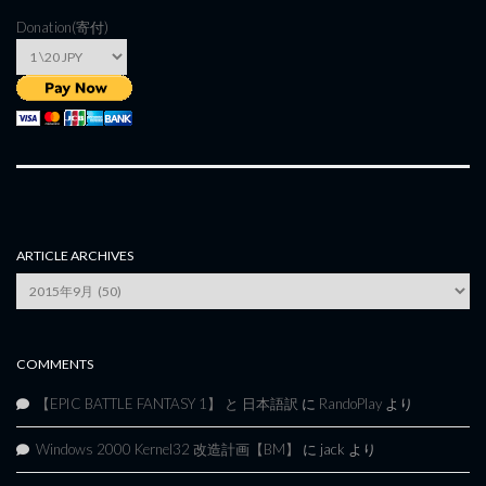
Donation(寄付)
ARTICLE ARCHIVES
Article
Archives
COMMENTS
【EPIC BATTLE FANTASY 1】 と 日本語訳
に
RandoPlay
より
Windows 2000 Kernel32 改造計画【BM】
に
jack
より