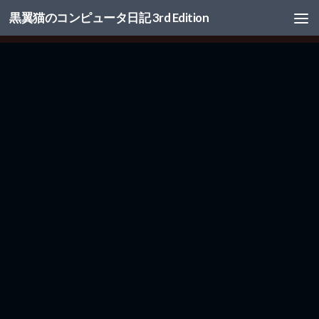
黒翼猫のコンピュータ日記 3rd Edition
コンテンツへスキップ