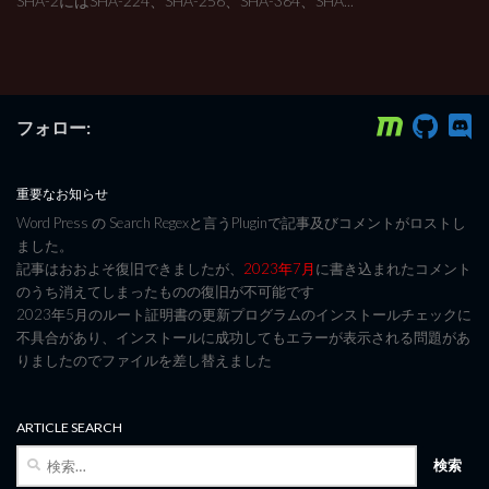
SHA-2にはSHA-224、SHA-256、SHA-384、SHA...
フォロー:
重要なお知らせ
Word Press の Search Regexと言うPluginで記事及びコメントがロストし
ました。
記事はおおよそ復旧できましたが、
2023年7月
に書き込まれたコメント
のうち消えてしまったものの復旧が不可能です
2023年5月のルート証明書の更新プログラムのインストールチェックに
不具合があり、インストールに成功してもエラーが表示される問題があ
りましたのでファイルを差し替えました
ARTICLE SEARCH
検
索: