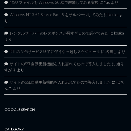
MSU ファイルを Windows 2000で解凍してみる実験
に
Yas
より
Windows NT 3.51 Service Pack 5 をサルベージしてみた
に
kouka
よ
り
レンタルサーバーのレスポンスが悪すぎるので調べてみた
に
kouka
より
DTI の VPSサービス終了に伴う引っ越しスケジュール
に
名無し
より
サイトのSSL自動更新機能を入れ忘れてたので導入しました
に
通り
すがり
より
サイトのSSL自動更新機能を入れ忘れてたので導入しました
に
ぱち
んこ
より
GOOGLE SEARCH
CATEGORY