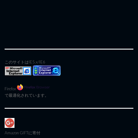
このサイトはIE5.x/IE6
Firefox
で最適化されています。
Amazon GIFT
に寄付