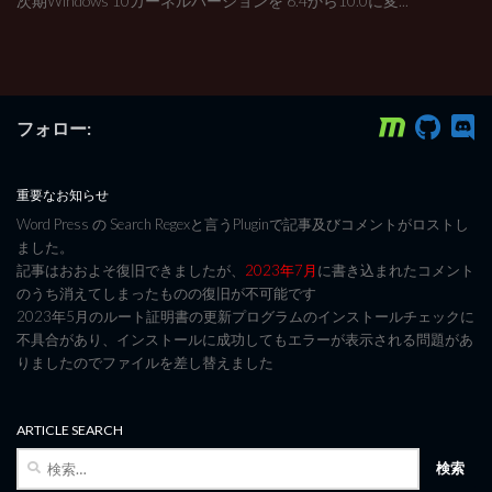
次期Windows 10カーネルバージョンを 6.4から10.0に変...
フォロー:
重要なお知らせ
Word Press の Search Regexと言うPluginで記事及びコメントがロストし
ました。
記事はおおよそ復旧できましたが、
2023年7月
に書き込まれたコメント
のうち消えてしまったものの復旧が不可能です
2023年5月のルート証明書の更新プログラムのインストールチェックに
不具合があり、インストールに成功してもエラーが表示される問題があ
りましたのでファイルを差し替えました
ARTICLE SEARCH
検
索: