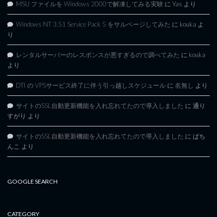
MSU ファイルを Windows 2000で解凍してみる実験
に
Yas
より
Windows NT 3.51 Service Pack 5 をサルベージしてみた
に
kouka
よ
り
レンタルサーバーのレスポンスが悪すぎるので調べてみた
に
kouka
より
DTI の VPSサービス終了に伴う引っ越しスケジュール
に
名無し
より
サイトのSSL自動更新機能を入れ忘れてたので導入しました
に
通り
すがり
より
サイトのSSL自動更新機能を入れ忘れてたので導入しました
に
ぱち
んこ
より
GOOGLE SEARCH
CATEGORY