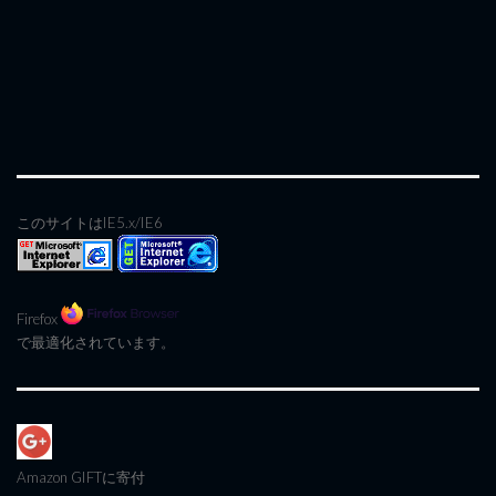
このサイトはIE5.x/IE6
Firefox
で最適化されています。
Amazon GIFT
に寄付