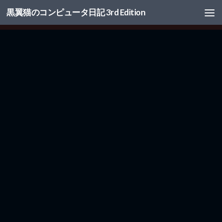
黒翼猫のコンピュータ日記 3rd Edition
コンテンツへスキップ