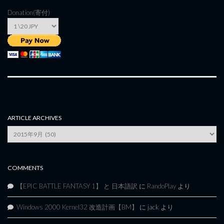
Donation(寄付)
ARTICLE ARCHIVES
Article
Archives
COMMENTS
【EPIC BATTLE FANTASY 1】 と 日本語訳
に
RandoPlay
より
Windows 2000 Kernel32 改造計画【BM】
に
jack
より