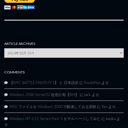
ARTICLE ARCHIVES
Article
Archives
COMMENTS
【EPIC BATTLE FANTASY 1】 と 日本語訳
に
RandoPlay
より
Windows 2000 Kernel32 改造計画【BM】
に
jack
より
MSU ファイルを Windows 2000で解凍してみる実験
に
Yas
より
Windows NT 3.51 Service Pack 5 をサルベージしてみた
に
kouka
よ
り