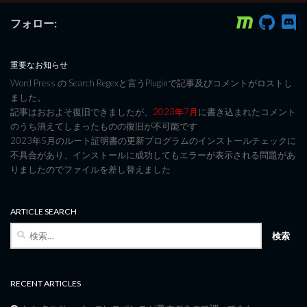
フォロー:
重要なお知らせ
Word Press の Search Regexと言うPluginで記事及びコメントがロストし
ました。
記事はおおよそ復旧できましたが、
2023年7月
に書き込まれたコメント
のうち消えてしまったものの復旧が不可能です
2023年5月のルート証明書の更新プログラムのインストールチェックに
不具合があり、インストールに成功してもエラーが表示される問題があ
りましたのでファイルを差し替えました
ARTICLE SEARCH
検
索:
RECENT ARTICLES