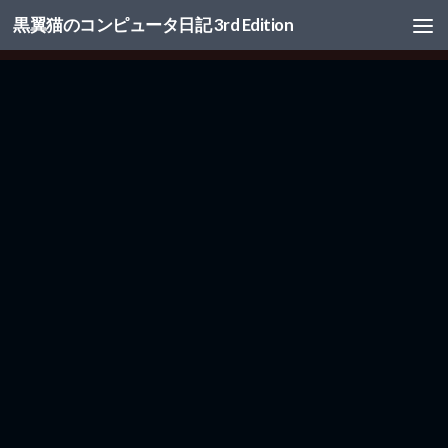
黒翼猫のコンピュータ日記 3rd Edition
コンテンツへスキップ