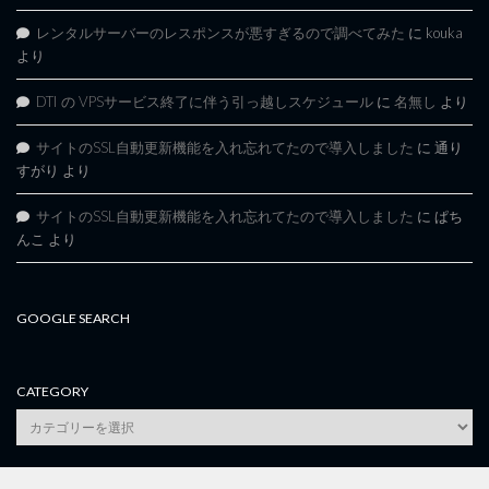
レンタルサーバーのレスポンスが悪すぎるので調べてみた
に
kouka
より
DTI の VPSサービス終了に伴う引っ越しスケジュール
に
名無し
より
サイトのSSL自動更新機能を入れ忘れてたので導入しました
に
通り
すがり
より
サイトのSSL自動更新機能を入れ忘れてたので導入しました
に
ぱち
んこ
より
GOOGLE SEARCH
CATEGORY
category