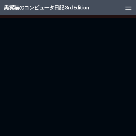
黒翼猫のコンピュータ日記 3rd Edition
コンテンツへスキップ