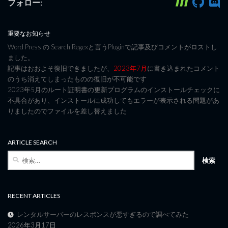
フォロー:
重要なお知らせ
Word Press の Search Regexと言うPluginで記事及びコメントがロストし
ました。
記事はおおよそ復旧できましたが、
2023年7月
に書き込まれたコメント
のうち消えてしまったものの復旧が不可能です
2023年5月のルート証明書の更新プログラムのインストールチェックに
不具合があり、インストールに成功してもエラーが表示される問題があ
りましたのでファイルを差し替えました
ARTICLE SEARCH
検
索:
RECENT ARTICLES
レンタルサーバーのレスポンスが悪すぎるので調べてみた
2026年3月17日