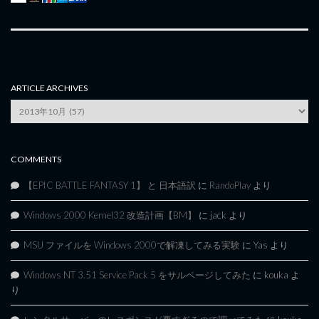
ARTICLE ARCHIVES
Article
Archives
COMMENTS
【EPIC BATTLE FANTASY 1】 と 日本語訳
に
RandoPlay
より
Windows 2000 Kernel32 改造計画【BM】
に
jack
より
MSU ファイルを Windows 2000で解凍してみる実験
に
Yas
より
Windows NT 3.51 Service Pack 5 をサルベージしてみた
に
kouka
よ
り