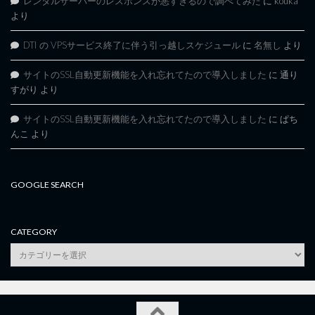
レンタルサーバーのレスポンスが悪すぎるので調べてみた
に
kouka
より
DTI の VPSサービス終了に伴う引っ越しスケジュール
に
名無し
より
サイトのSSL自動更新機能を入れ忘れてたので導入しました
に
通り
すがり
より
サイトのSSL自動更新機能を入れ忘れてたので導入しました
に
ぱち
んこ
より
GOOGLE SEARCH
CATEGORY
category