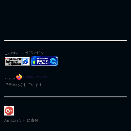
このサイトはIE5.x/IE6
Firefox
で最適化されています。
Amazon GIFT
に寄付