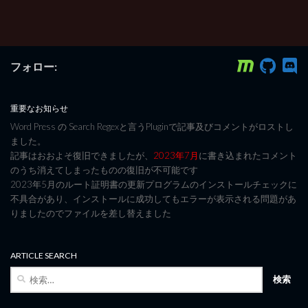
フォロー:
重要なお知らせ
Word Press の Search Regexと言うPluginで記事及びコメントがロストし
ました。
記事はおおよそ復旧できましたが、
2023年7月
に書き込まれたコメント
のうち消えてしまったものの復旧が不可能です
2023年5月のルート証明書の更新プログラムのインストールチェックに
不具合があり、インストールに成功してもエラーが表示される問題があ
りましたのでファイルを差し替えました
ARTICLE SEARCH
検
索: