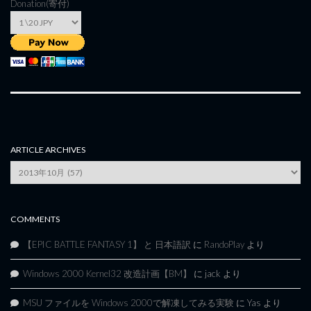
Donation(寄付)
ARTICLE ARCHIVES
Article
Archives
COMMENTS
【EPIC BATTLE FANTASY 1】 と 日本語訳
に
RandoPlay
より
Windows 2000 Kernel32 改造計画【BM】
に
jack
より
MSU ファイルを Windows 2000で解凍してみる実験
に
Yas
より