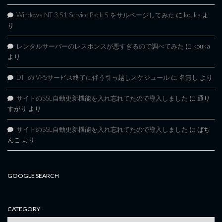
Windows NT 3.51 Service Pack 5 をサルベージしてみた
に
kouka
よ
り
レンタルサーバーのレスポンスが悪すぎるので調べてみた
に
kouka
より
DTI の VPSサービス終了に伴う引っ越しスケジュール
に
名無し
より
サイトのSSL自動更新機能を入れ忘れてたので導入しました
に
通り
すがり
より
サイトのSSL自動更新機能を入れ忘れてたので導入しました
に
ぱち
んこ
より
GOOGLE SEARCH
CATEGORY
category