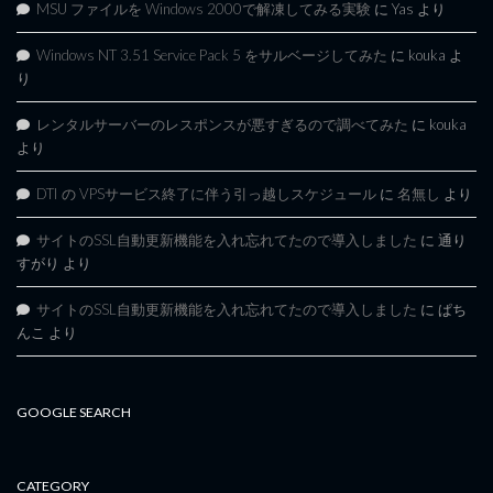
MSU ファイルを Windows 2000で解凍してみる実験
に
Yas
より
Windows NT 3.51 Service Pack 5 をサルベージしてみた
に
kouka
よ
り
レンタルサーバーのレスポンスが悪すぎるので調べてみた
に
kouka
より
DTI の VPSサービス終了に伴う引っ越しスケジュール
に
名無し
より
サイトのSSL自動更新機能を入れ忘れてたので導入しました
に
通り
すがり
より
サイトのSSL自動更新機能を入れ忘れてたので導入しました
に
ぱち
んこ
より
GOOGLE SEARCH
CATEGORY