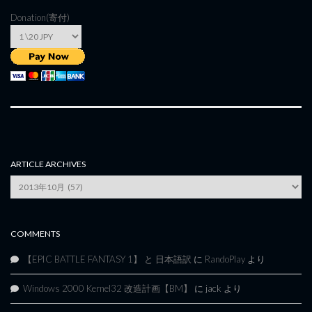
Donation(寄付)
ARTICLE ARCHIVES
Article
Archives
COMMENTS
【EPIC BATTLE FANTASY 1】 と 日本語訳
に
RandoPlay
より
Windows 2000 Kernel32 改造計画【BM】
に
jack
より