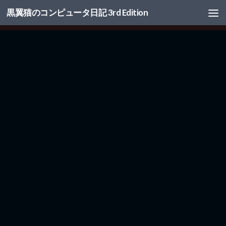
黒翼猫のコンピュータ日記 3rd Edition
コンテンツへスキップ