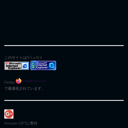
このサイトはIE5.x/IE6
Firefox
で最適化されています。
Amazon GIFT
に寄付