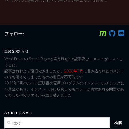
Windows 8.1を導入したけどバージョンチェック(GetVer...
フォロー:
重要なお知らせ
Word Press の Search Regexと言うPluginで記事及びコメントがロストし
ました。
記事はおおよそ復旧できましたが、
2023年7月
に書き込まれたコメント
のうち消えてしまったものの復旧が不可能です
2023年5月のルート証明書の更新プログラムのインストールチェックに
不具合があり、インストールに成功してもエラーが表示される問題があ
りましたのでファイルを差し替えました
ARTICLE SEARCH
検
索: