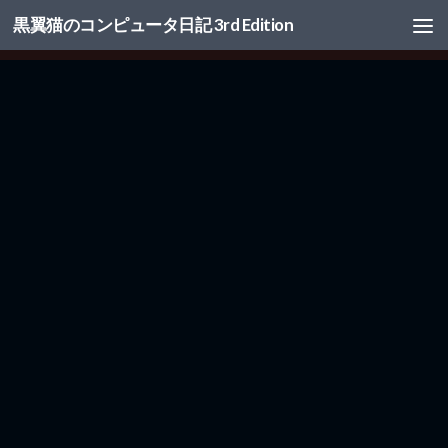
黒翼猫のコンピュータ日記 3rd Edition
コンテンツへスキップ