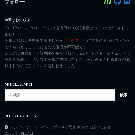
フォロー:
重要なお知らせ
Word Press の Search Regexと言うPluginで記事及びコメントがロストし
ました。
記事はおおよそ復旧できましたが、
2023年7月
に書き込まれたコメント
のうち消えてしまったものの復旧が不可能です
2023年5月のルート証明書の更新プログラムのインストールチェックに
不具合があり、インストールに成功してもエラーが表示される問題があ
りましたのでファイルを差し替えました
ARTICLE SEARCH
検
索:
RECENT ARTICLES
レンタルサーバーのレスポンスが悪すぎるので調べてみた
2026年3月17日