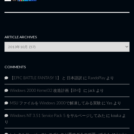
ARTICLE ARCHIVES
Article
Archives
COMMENTS
【EPIC BATTLE FANTASY 1】 と 日本語訳
に
RandoPlay
より
Windows 2000 Kernel32 改造計画【BM】
に
jack
より
MSU ファイルを Windows 2000で解凍してみる実験
に
Yas
より
Windows NT 3.51 Service Pack 5 をサルベージしてみた
に
kouka
よ
り