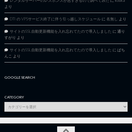
レンタルサーバーのレスポンスが悪すぎるので調べてみた
に
kouka
より
DTI の VPSサービス終了に伴う引っ越しスケジュール
に
名無し
より
サイトのSSL自動更新機能を入れ忘れてたので導入しました
に
通り
すがり
より
サイトのSSL自動更新機能を入れ忘れてたので導入しました
に
ぱち
んこ
より
GOOGLE SEARCH
CATEGORY
category