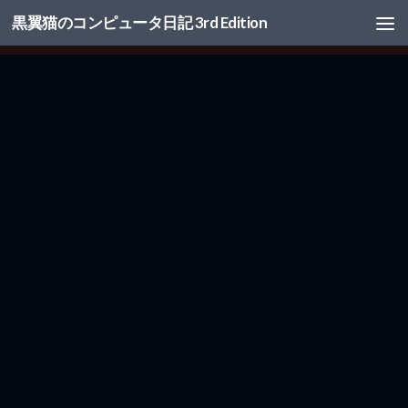
黒翼猫のコンピュータ日記 3rd Edition
コンテンツへスキップ