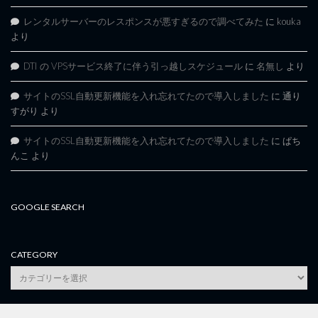
レンタルサーバーのレスポンスが悪すぎるので調べてみた
に
kouka
より
DTI の VPSサービス終了に伴う引っ越しスケジュール
に
名無し
より
サイトのSSL自動更新機能を入れ忘れてたので導入しました
に
通り
すがり
より
サイトのSSL自動更新機能を入れ忘れてたので導入しました
に
ぱち
んこ
より
GOOGLE SEARCH
CATEGORY
category