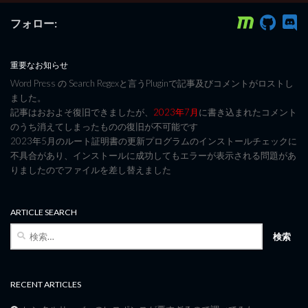
フォロー:
重要なお知らせ
Word Press の Search Regexと言うPluginで記事及びコメントがロストし
ました。
記事はおおよそ復旧できましたが、
2023年7月
に書き込まれたコメント
のうち消えてしまったものの復旧が不可能です
2023年5月のルート証明書の更新プログラムのインストールチェックに
不具合があり、インストールに成功してもエラーが表示される問題があ
りましたのでファイルを差し替えました
ARTICLE SEARCH
検
索:
RECENT ARTICLES