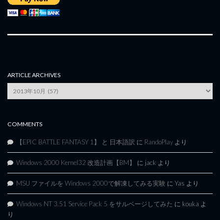
ARTICLE ARCHIVES
Article
Archives
COMMENTS
【EPIC BATTLE FANTASY 1】 と 日本語訳
に
RandoPlay
より
Windows 2000 Kernel32 改造計画【BM】
に
jack
より
MSU ファイルを Windows 2000で解凍してみる実験
に
Yas
より
Windows NT 3.51 Service Pack 5 をサルベージしてみた
に
kouka
よ
り