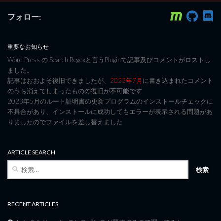
フォロー:
重要なお知らせ
Word Press の Search Regexと言うPluginで記事及びコメントがロストし
ました。
記事はおおよそ復旧できましたが、
2023年7月
に書き込まれたコメント
のうち消えてしまったものの復旧が不可能です
2023年5月のルート証明書の更新プログラムのインストールチェックに
不具合があり、インストールに成功してもエラーが表示される問題があ
りましたのでファイルを差し替えました
ARTICLE SEARCH
検
索:
RECENT ARTICLES