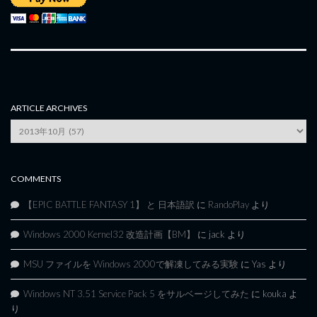
ARTICLE ARCHIVES
Article
Archives
COMMENTS
【EPIC BATTLE FANTASY 1】 と 日本語訳
に
RandoPlay
より
Windows 2000 Kernel32 改造計画【BM】
に
jack
より
MSU ファイルを Windows 2000で解凍してみる実験
に
Yas
より
Windows NT 3.51 Service Pack 5 をサルベージしてみた
に
kouka
よ
り