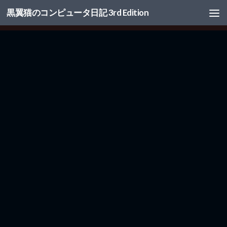
黒翼猫のコンピュータ日記 3rd Edition
コンテンツへスキップ