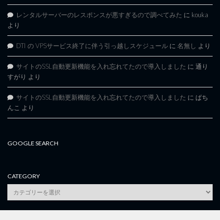
レンタルサーバーのレスポンスが悪すぎるので調べてみた
に
kouka
より
DTI の VPSサービス終了に伴う引っ越しスケジュール
に
名無し
より
サイトのSSL自動更新機能を入れ忘れてたので導入しました
に
通り
すがり
より
サイトのSSL自動更新機能を入れ忘れてたので導入しました
に
ぱち
んこ
より
GOOGLE SEARCH
CATEGORY
category