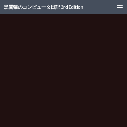
黒翼猫のコンピュータ日記 3rd Edition
コンテンツへスキップ