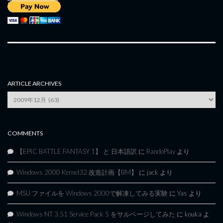
ARTICLE ARCHIVES
Article
Archives
COMMENTS
【EPIC BATTLE FANTASY 1】 と 日本語訳
に
RandoPlay
より
Windows 2000 Kernel32 改造計画【BM】
に
jack
より
MSU ファイルを Windows 2000で解凍してみる実験
に
Yas
より
Windows NT 3.51 Service Pack 5 をサルベージしてみた
に
kouka
よ