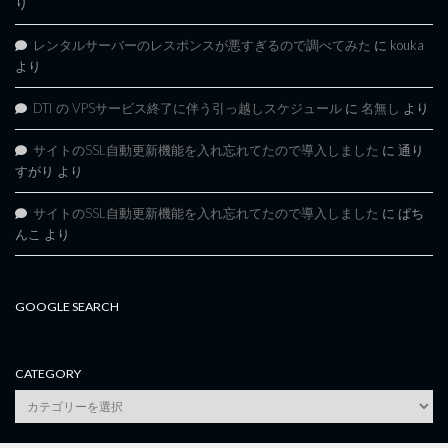
り
レンタルサーバーのレスポンスが悪すぎるので調べてみた
に
kouka
より
DTI の VPSサービス終了に伴う引っ越しスケジュール
に
名無し
より
サイトのSSL自動更新機能を入れ忘れてたので導入しました
に
通り
すがり
より
サイトのSSL自動更新機能を入れ忘れてたので導入しました
に
ぱち
んこ
より
GOOGLE SEARCH
CATEGORY
category