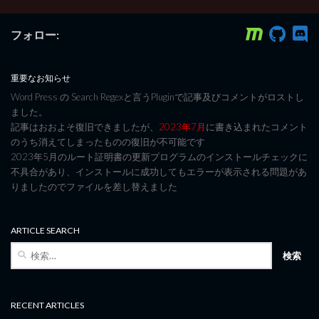
フォロー:
重要なお知らせ
Word Press の Search Regexと言うPluginで記事及びコメントがロストし
ました。
記事はおおよそ復旧できましたが、
2023年7月
に書き込まれたコメント
のうち消えてしまったものの復旧が不可能です
2023年5月のルート証明書の更新プログラムのインストールチェックに
不具合があり、インストールに成功してもエラーが表示される問題があ
りましたのでファイルを差し替えました
ARTICLE SEARCH
検
索:
RECENT ARTICLES