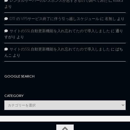
レンタルサーバーのレスポンスが悪すぎるので調べてみた
に
kouka
より
DTI の VPSサービス終了に伴う引っ越しスケジュール
に
名無し
より
サイトのSSL自動更新機能を入れ忘れてたので導入しました
に
通り
すがり
より
サイトのSSL自動更新機能を入れ忘れてたので導入しました
に
ぱち
んこ
より
GOOGLE SEARCH
CATEGORY
category