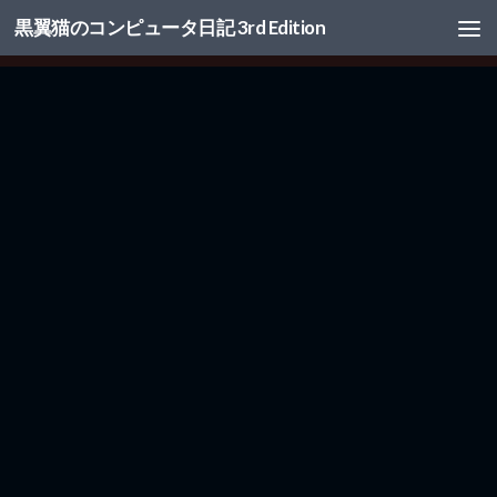
黒翼猫のコンピュータ日記 3rd Edition
コンテンツへスキップ