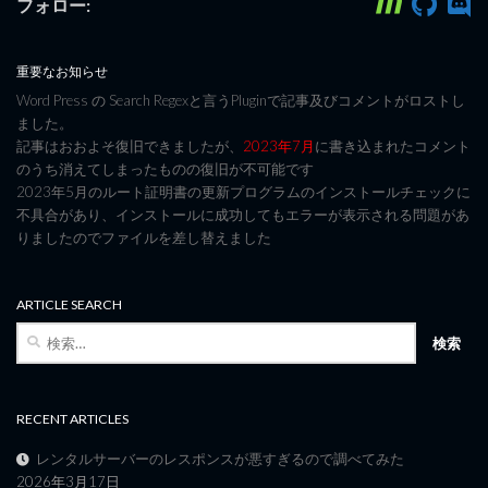
フォロー:
重要なお知らせ
Word Press の Search Regexと言うPluginで記事及びコメントがロストし
ました。
記事はおおよそ復旧できましたが、
2023年7月
に書き込まれたコメント
のうち消えてしまったものの復旧が不可能です
2023年5月のルート証明書の更新プログラムのインストールチェックに
不具合があり、インストールに成功してもエラーが表示される問題があ
りましたのでファイルを差し替えました
ARTICLE SEARCH
検
索:
RECENT ARTICLES
レンタルサーバーのレスポンスが悪すぎるので調べてみた
2026年3月17日