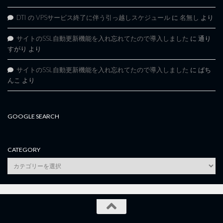
DTI の VPSサービス終了に伴う引っ越しスケジュール
に
名無し
より
サイトのSSL自動更新機能を入れ忘れてたので導入しました
に
通り
すがり
より
サイトのSSL自動更新機能を入れ忘れてたので導入しました
に
ぱち
んこ
より
GOOGLE SEARCH
CATEGORY
category