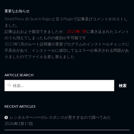
重要なお知らせ
Word Press の Search Regexと言うPluginで記事及びコメントがロストし
ました。
記事はおおよそ復旧できましたが、
2023年7月
に書き込まれたコメント
のうち消えてしまったものの復旧が不可能です
2023年5月のルート証明書の更新プログラムのインストールチェックに
不具合があり、インストールに成功してもエラーが表示される問題があ
りましたのでファイルを差し替えました
ARTICLE SEARCH
検
索:
RECENT ARTICLES
レンタルサーバーのレスポンスが悪すぎるので調べてみた
2026年3月17日