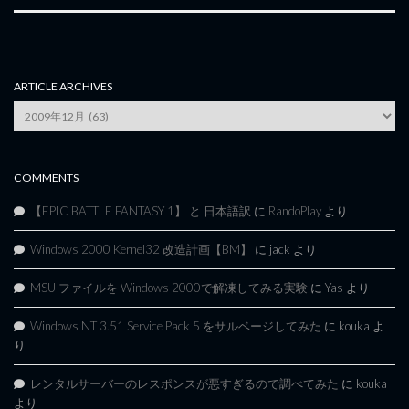
ARTICLE ARCHIVES
Article
Archives
COMMENTS
【EPIC BATTLE FANTASY 1】 と 日本語訳
に
RandoPlay
より
Windows 2000 Kernel32 改造計画【BM】
に
jack
より
MSU ファイルを Windows 2000で解凍してみる実験
に
Yas
より
Windows NT 3.51 Service Pack 5 をサルベージしてみた
に
kouka
よ
り
レンタルサーバーのレスポンスが悪すぎるので調べてみた
に
kouka
より