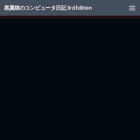
黒翼猫のコンピュータ日記 3rd Edition
コンテンツへスキップ