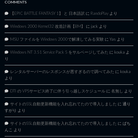
COMMENTS
【EPIC BATTLE FANTASY 1】 と 日本語訳
に
RandoPlay
より
Windows 2000 Kernel32 改造計画【BM】
に
jack
より
MSU ファイルを Windows 2000で解凍してみる実験
に
Yas
より
Windows NT 3.51 Service Pack 5 をサルベージしてみた
に
kouka
よ
り
レンタルサーバーのレスポンスが悪すぎるので調べてみた
に
kouka
より
DTI の VPSサービス終了に伴う引っ越しスケジュール
に
名無し
より
サイトのSSL自動更新機能を入れ忘れてたので導入しました
に
通り
すがり
より
サイトのSSL自動更新機能を入れ忘れてたので導入しました
に
ぱち
んこ
より