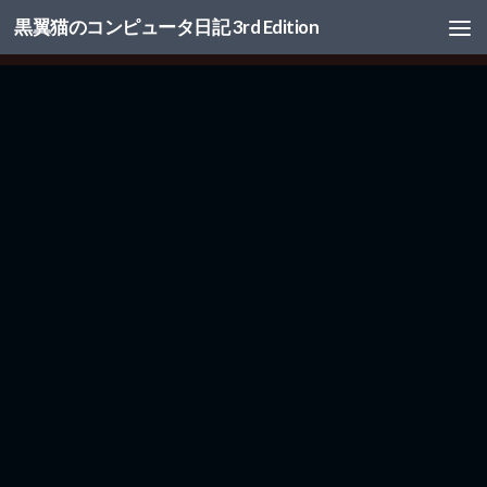
黒翼猫のコンピュータ日記 3rd Edition
コンテンツへスキップ