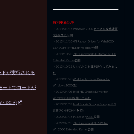
特別更新記事
・2014/01/15 Windows 2000
カーネル改造計画
/ 拡張コア
公開
・2013/11/10
ATI Radeon Driver for Win2000
13.4 AGPFix+HDMI+mobility 公開
・2013/10/28
.Net Framework 4.0 for Win2000
Extended Kernel公開
・2013/10/22
Ultra VNC を日本語化してみまし
ードが実行される
た
・2013/05/20
iPod Touch/iPhone Driver for
Windows 2000(改)
リモートでコードが
・2013/04/08
Intel HD Graphic Driver for
Windows 2000を作ってみた
73309)
・2013/01/18
Intel Matrix Storage Manager 8.9
更新(PCH/PCHM 対応)
・2023/08/15 PE Maker
v0.83
公開
・2022/02/13
.Net Framework 3.5SP1 for
Win2000 Extended Kernel公開