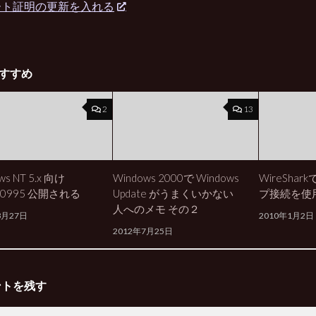
ート証明の更新を入れる
すすめ
2
13
ws NT 5.x 向け
Windows 2000で Windows
WireSha
50995 公開される
Update がうまくいかない
プ接続を使
人へのメモ その２
3月27日
2010年1月2日
2012年7月25日
ントを残す