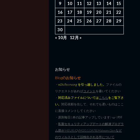
9
10
11
12
13
14
15
16
17
18
19
20
21
22
23
24
25
26
27
28
29
30
« 10月
12月 »
お知らせ
Blogのお知らせ
・
w2k.flxsrv.org を引っ越しました。
ファイルの
リクエストがあれば
コメント
を書いてください
・
対応済みファイルについては
こちら
をご覧下さ
い。
対応依頼を出して、それでも遅いものはここ
に直接コメントしてください
・原則毎日1本の記事アップしています|･ω･)ﾁﾗﾘ
・
私製セキュリティアップデートの解凍プログラ
ム群が HEUR/QVM20.1.0A7B.Malware.Gen など
のウィルスとして誤検出される件について