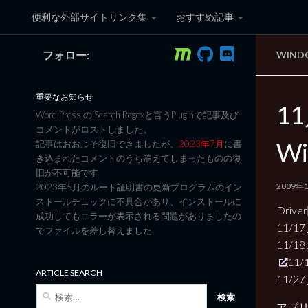
便利な外部サイトリンク集
おすすめ記事
コンテンツへスキップ
フォロー:
WIND
黒翼猫のコンピュータ日記 3
重要なお知らせ
1
Word Press の Search Regexと言うPluginで記事及び
コメントがロストしました。
Wi
記事はおおよそ復旧できましたが、
2023年7月
に書
き込まれたコメントのうち消えてしまったものの復
旧が不可能です
2009年
2023年5月のルート証明書の更新プログラムのイン
ストールチェックに不具合があり、インストールに
Driv
成功してもエラーが表示される問題がありましたの
11/17
でファイルを差し替えました
11/18
11/
ARTICLE SEARCH
11/27
検
索:
アプ