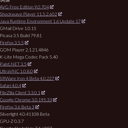
AVG Free Edition 9.0.704
Shockwave Player 11.5.2.602
Java Runtime Environment 1.6 Update 17
GMail Drive 1.0.15
Picasa 3.5 Build 79.81
Firefox 3.5.5
 GOM Player 2.1.21.4846
K-Lite Mega Codec Pack 5.40
Paint.NET 3.5
UltraVNC 1.0.8.0
SRWare Iron 4 Beta 4.0.227
Safari 4.0.4
FileZilla Client 3.3.0.1
Google Chrome 3.0.195.33
Firefox 3.6 Beta 3
Silverlight 4.0.41108 Beta
GPU-Z 0.3.7