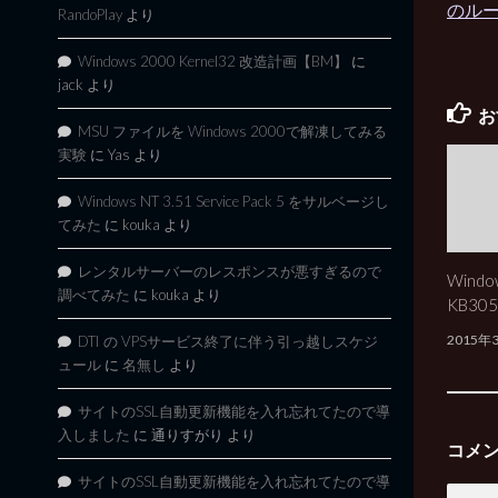
のル
RandoPlay
より
Windows 2000 Kernel32 改造計画【BM】
に
jack
より
お
MSU ファイルを Windows 2000で解凍してみる
実験
に
Yas
より
Windows NT 3.51 Service Pack 5 をサルベージし
てみた
に
kouka
より
レンタルサーバーのレスポンスが悪すぎるので
Windo
調べてみた
に
kouka
より
KB30
2015年
DTI の VPSサービス終了に伴う引っ越しスケジ
ュール
に
名無し
より
サイトのSSL自動更新機能を入れ忘れてたので導
入しました
に
通りすがり
より
コメ
サイトのSSL自動更新機能を入れ忘れてたので導