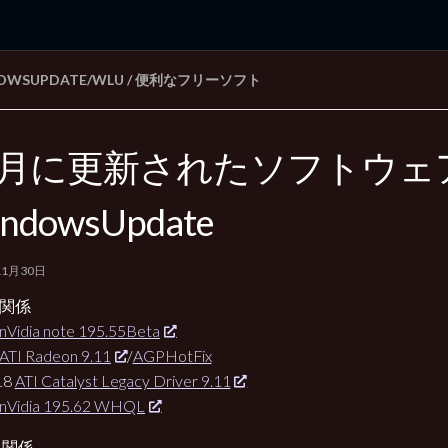
OWSUPDATE/WLU
/
便利なフリーソフト
rd Edition
Windows 2000 tunes up blog
1月に更新されたソフトウェ
ndowsUpdate
11月30日
er関係
nVidia note 195.55Beta
ATI Radeon 9.11
/
AGPHotFix
18
ATI Catalyst Legacy Driver 9.11
nVidia 195.62 WHQL
リ関係