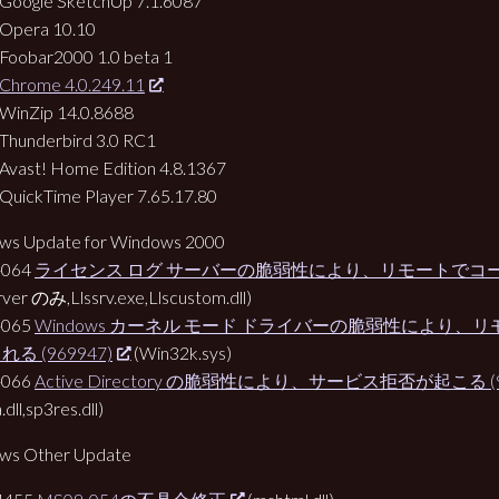
Google SketchUp 7.1.6087
 Opera 10.10
Foobar2000 1.0 beta 1
Chrome 4.0.249.11
WinZip 14.0.8688
Thunderbird 3.0 RC1
Avast! Home Edition 4.8.1367
QuickTime Player 7.65.17.80
ws Update for Windows 2000
-064
ライセンス ログ サーバーの脆弱性により、リモートでコ
ver のみ,Llssrv.exe,Llscustom.dll)
-065
Windows カーネル モード ドライバーの脆弱性により、
る (969947)
(Win32k.sys)
-066
Active Directory の脆弱性により、サービス拒否が起こる (9
dll,sp3res.dll)
ws Other Update