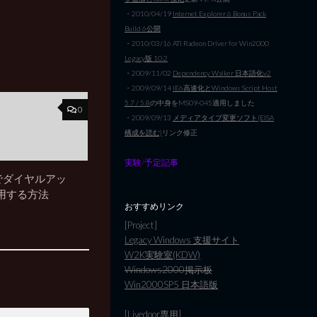
・2010/04/19
Internet Explorer 6 Bonus Pack
Build 6公開
・2010/03/16 ATI Radeon Driver for Win2000
Legacy版 10.2
・2009/11/02
Dependency Walker 日本語化v2
・2009/09/14
IE6高速化とWindows Script Host
5.7 / 5.8
の中身をMS09-045適用しました
0
・2009/09/13
メディアタイプ変更ソフト(EISA
構成を読む)
リンク修正
実験/予定記事
rkでダイヤルアッ
用する方法
おすすめリンク
[Project]
Legacy Windows 支援サイト
W2K実験室(KDW)
Windows2000掲示板
Win2000SP5 日本語版
[Livedoor専用]