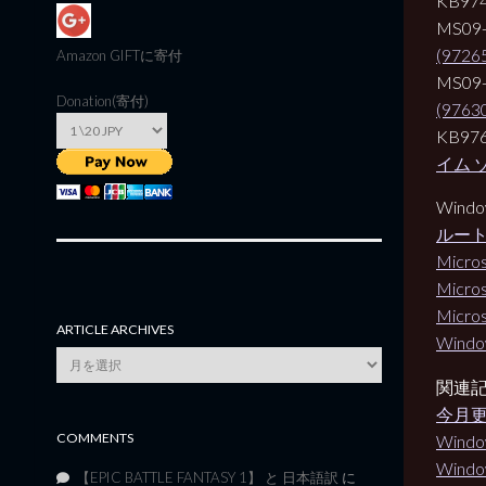
KB97
MS09
(9726
Amazon GIFT
に寄付
MS09
Donation(寄付)
(9763
KB97
イム 
Wind
ルート
Micro
Micro
Micro
ARTICLE ARCHIVES
Wind
Article
Archives
関連
今月
COMMENTS
Wind
Wind
【EPIC BATTLE FANTASY 1】 と 日本語訳
に