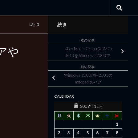
続き
0
次の記事
アや
Xbox Media Center(XBMC)
8.10を Windows 2000で
前の記事
Windows 2000/XP/2003の
notepad のバグ
CALENDAR
2009年11月
月
火
水
木
金
土
日
1
2
3
4
5
6
7
8