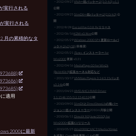
・2012/09/27
XNA一括パッケージ(1.0-4.0) v1.1
コードが実行される
公開
・2012/09/25
SlimDX一括パッケージ(2.0/4.0)
公
開
コードが実行される
・2012/8/28
Ese Lolifox 0.3.8.9a リリース
・2012/06/16
KDW v0.96m
公開
年 12 月の累積的なタ
・2012/05/29
Windows 2000 SP4 更新ロールパ
ッケージv2(r18)
(非推奨)
・2012/05/21
iTunes インストーラー for
Win2000
更新 v0.31
・2012/04/16
MediaPlayer10 for Win2k
(Build4069)拡張カーネル対応など
973688)
・2011/10/17
VMWare Playere 3.14/3.15パッチ
973686)
v3.14b
公開
973685)
・2011/04/23
AMD AHCI/RAID Driver
00に適用
3.1.1548.155/3.2.1540.53
公開
・2010/09/01
SlimDXとDirectShowLibの複バー
ジョン一括インストーラー
2010/6月版公開
・2010/06/11
DirectX 9.0(June/2010) for
Win2000+拡張Kitリリース
・2010/05/25
Win2000にXACT/XAudio/XInput
dows 2000に最新
を追加しGame強化
更新 v1.4a公開