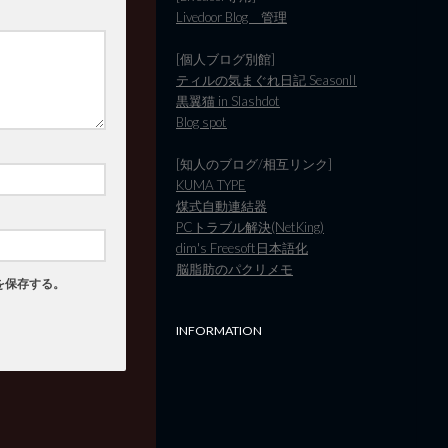
Livedoor Blog 管理
[個人ブログ別館]
ティルの気まぐれ日記 SeasonII
黒翼猫 in Slashdot
Blog spot
[知人のブログ/相互リンク]
KUMA TYPE
煤式自動連結器
PCトラブル解決(NetKing)
dim's Freesoft日本語化
脳脂肪のパクリメモ
を保存する。
INFORMATION