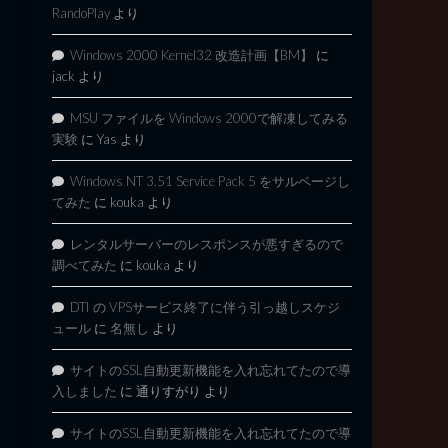
RandoPlay
より
Windows 2000 Kernel32 改造計画【BM】
に
jack
より
MSU ファイルを Windows 2000で解凍してみる
実験
に
Yas
より
Windows NT 3.51 Service Pack 5 をサルベージし
てみた
に
kouka
より
レンタルサーバーのレスポンスが悪すぎるので
調べてみた
に
kouka
より
DTI の VPSサービス終了に伴う引っ越しスケジ
ュール
に
名無し
より
サイトのSSL自動更新機能を入れ忘れてたので導
入しました
に
通りすがり
より
サイトのSSL自動更新機能を入れ忘れてたので導