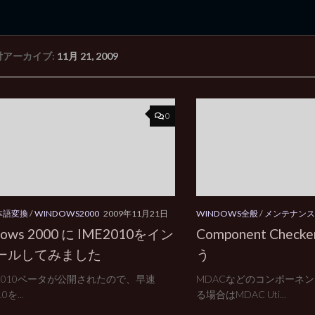
付アーカイブ:
11月 21, 2009
rd Edition
Windows 2000 tunes up blog
0
日本語変換
/
WINDOWS2000
2009年11月21日
WINDOWS全般
/
メンテナンス
dows 2000 に IME2010をイン
Component Che
ールしてみました
う
ce 2010ベータが公開されたので、早速
MDACなどのコンポーネ
0を...
る場合はMDAC Uti...