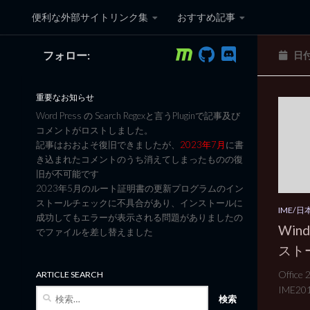
便利な外部サイトリンク集
おすすめ記事
コンテンツへスキップ
フォロー:
日
黒翼猫のコンピュータ日記 3
重要なお知らせ
Word Press の Search Regexと言うPluginで記事及び
コメントがロストしました。
記事はおおよそ復旧できましたが、
2023年7月
に書
き込まれたコメントのうち消えてしまったものの復
旧が不可能です
2023年5月のルート証明書の更新プログラムのイン
ストールチェックに不具合があり、インストールに
IME/
成功してもエラーが表示される問題がありましたの
Win
でファイルを差し替えました
スト
Offi
ARTICLE SEARCH
IME201
検
索: