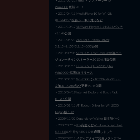
・2012/05/21
iTunes インストーラー for
Win2000
更新 v0.31
・2012/04/16
MediaPlayer10 for Win2k
(Build4069)拡張カーネル対応など
・2011/10/17
VMWare Playere 3.14/3.15パッチ
v3.14b
公開
・2011/04/23
AMD AHCI/RAID Driver
3.1.1548.155/3.2.1540.53
公開
・2010/09/01
SlimDXとDirectShowLibの複バー
ジョン一括インストーラー
2010/6月版公開
・2010/06/11
DirectX 9.0(June/2010) for
Win2000+拡張Kitリリース
・2010/05/25
Win2000にXACT/XAudio/XInput
を追加しGame強化
更新 v1.4a公開
・2010/04/19
Internet Explorer 6 Bonus Pack
Build 6公開
・2010/03/16 ATI Radeon Driver for Win2000
Legacy版 10.2
・2009/11/02
Dependency Walker 日本語化v2
・2009/09/14
IE6高速化とWindows Script Host
5.7 / 5.8
の中身をMS09-045適用しました
・2009/09/13
メディアタイプ変更ソフト(EISA