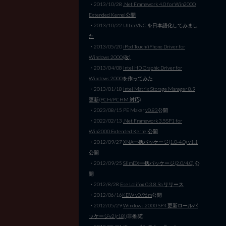
・2013/10/28
.Net Framework 4.0 for Win2000
Extended Kernel公開
・2013/10/22
Ultra VNC を日本語化してみまし
た
・2013/05/20
iPod Touch/iPhone Driver for
Windows 2000(改)
・2013/04/08
Intel HD Graphic Driver for
Windows 2000を作ってみた
・2013/01/18
Intel Matrix Storage Manager 8.9
更新(PCH/PCHM 対応)
・2023/08/15 PE Maker
v0.83
公開
・2022/02/13
.Net Framework 3.5SP1 for
Win2000 Extended Kernel公開
・2012/09/27
XNA一括パッケージ(1.0-4.0) v1.1
公開
・2012/09/25
SlimDX一括パッケージ(2.0/4.0)
公
開
・2012/8/28
Ese Lolifox 0.3.8.9a リリース
・2012/06/16
KDW v0.96m
公開
・2012/05/29
Windows 2000 SP4 更新ロールパ
ッケージv2(r18)
(非推奨)