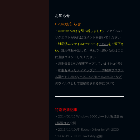
お知らせ
Blogのお知らせ
・
w2k.flxsrv.org を引っ越しました。
ファイルの
リクエストがあれば
コメント
を書いてください
・
対応済みファイルについては
こちら
をご覧下さ
い。
対応依頼を出して、それでも遅いものはここ
に直接コメントしてください
・原則毎日1本の記事アップしています|･ω･)ﾁﾗﾘ
・
私製セキュリティアップデートの解凍プログラ
ム群が HEUR/QVM20.1.0A7B.Malware.Gen など
のウィルスとして誤検出される件について
特別更新記事
・2014/01/15 Windows 2000
カーネル改造計画
/ 拡張コア
公開
・2013/11/10
ATI Radeon Driver for Win2000
13.4 AGPFix+HDMI+mobility 公開