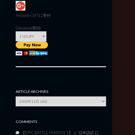
Amazon GIFT
に寄付
Donation(寄付)
ARTICLE ARCHIVES
Article
Archives
COMMENTS
【EPIC BATTLE FANTASY 1】 と 日本語訳
に