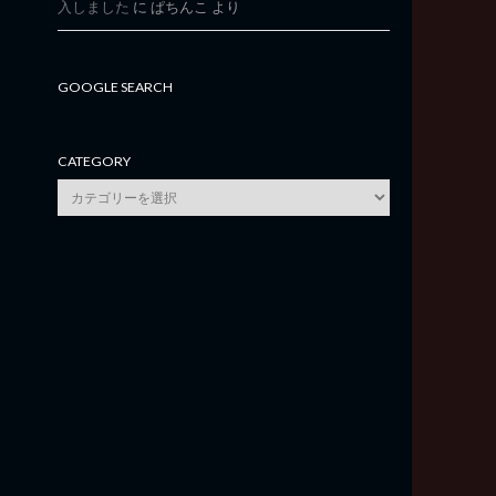
入しました
に
ぱちんこ
より
GOOGLE SEARCH
CATEGORY
category