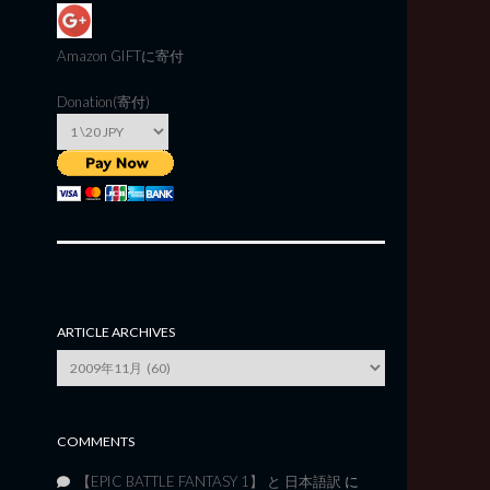
Amazon GIFT
に寄付
Donation(寄付)
ARTICLE ARCHIVES
Article
Archives
COMMENTS
【EPIC BATTLE FANTASY 1】 と 日本語訳
に