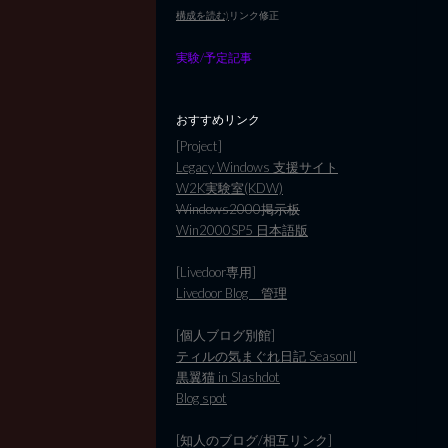
構成を読む)
リンク修正
実験/予定記事
おすすめリンク
[Project]
Legacy Windows 支援サイト
W2K実験室(KDW)
Windows2000掲示板
Win2000SP5 日本語版
[Livedoor専用]
Livedoor Blog 管理
[個人ブログ別館]
ティルの気まぐれ日記 SeasonII
黒翼猫 in Slashdot
Blog spot
[知人のブログ/相互リンク]