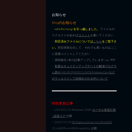
お知らせ
Blogのお知らせ
・
w2k.flxsrv.org を引っ越しました。
ファイルの
リクエストがあれば
コメント
を書いてください
・
対応済みファイルについては
こちら
をご覧下さ
い。
対応依頼を出して、それでも遅いものはここ
に直接コメントしてください
・原則毎日1本の記事アップしています|･ω･)ﾁﾗﾘ
・
私製セキュリティアップデートの解凍プログラ
ム群が HEUR/QVM20.1.0A7B.Malware.Gen など
のウィルスとして誤検出される件について
特別更新記事
・2014/01/15 Windows 2000
カーネル改造計画
/ 拡張コア
公開
・2013/11/10
ATI Radeon Driver for Win2000
13.4 AGPFix+HDMI+mobility 公開