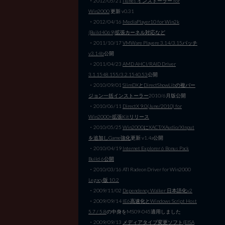
・2012/05/21
iTunes インストーラー for
Win2000
更新 v0.31
・2012/04/16
MediaPlayer10 for Win2k
(Build4069)拡張カーネル対応など
・2011/10/17
VMWare Playere 3.14/3.15パッチ
v3.14b
公開
・2011/04/23
AMD AHCI/RAID Driver
3.1.1548.155/3.2.1540.53
公開
・2010/09/01
SlimDXとDirectShowLibの複バー
ジョン一括インストーラー
2010/6月版公開
・2010/06/11
DirectX 9.0(June/2010) for
Win2000+拡張Kitリリース
・2010/05/25
Win2000にXACT/XAudio/XInput
を追加しGame強化
更新 v1.4a公開
・2010/04/19
Internet Explorer 6 Bonus Pack
Build 6公開
・2010/03/16 ATI Radeon Driver for Win2000
Legacy版 10.2
・2009/11/02
Dependency Walker 日本語化v2
・2009/09/14
IE6高速化とWindows Script Host
5.7 / 5.8
の中身をMS09-045適用しました
・2009/09/13
メディアタイプ変更ソフト(EISA