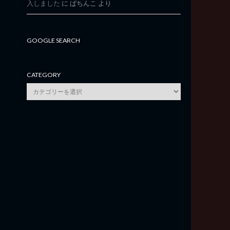
入しました
に
ぱちんこ
より
GOOGLE SEARCH
CATEGORY
category