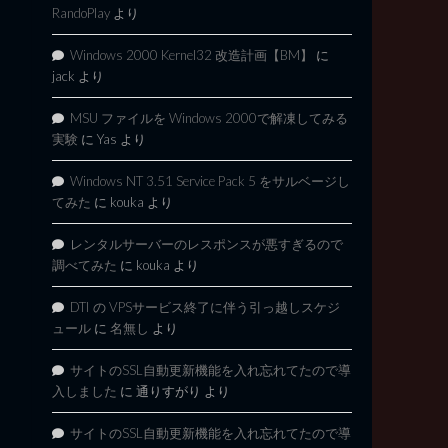
RandoPlay
より
Windows 2000 Kernel32 改造計画【BM】
に
jack
より
MSU ファイルを Windows 2000で解凍してみる
実験
に
Yas
より
Windows NT 3.51 Service Pack 5 をサルベージし
てみた
に
kouka
より
レンタルサーバーのレスポンスが悪すぎるので
調べてみた
に
kouka
より
DTI の VPSサービス終了に伴う引っ越しスケジ
ュール
に
名無し
より
サイトのSSL自動更新機能を入れ忘れてたので導
入しました
に
通りすがり
より
サイトのSSL自動更新機能を入れ忘れてたので導