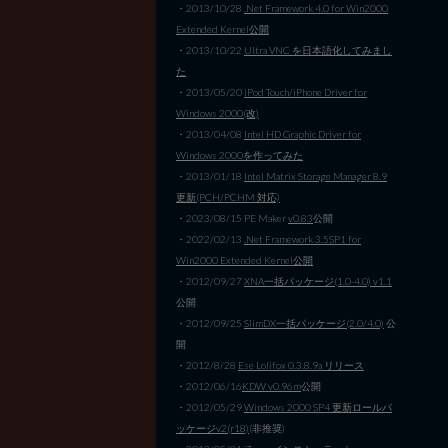
・2013/10/28
.Net Framework 4.0 for Win2000
Extended Kernel公開
・2013/10/22
Ultra VNC を日本語化してみまし
た
・2013/05/20
iPod Touch/iPhone Driver for
Windows 2000(改)
・2013/04/08
Intel HD Graphic Driver for
Windows 2000を作ってみた
・2013/01/18
Intel Matrix Storage Manager 8.9
更新(PCH/PCHM 対応)
・2023/08/15 PE Maker
v0.83
公開
・2022/02/13
.Net Framework 3.5SP1 for
Win2000 Extended Kernel公開
・2012/09/27
XNA一括パッケージ(1.0-4.0) v1.1
公開
・2012/09/25
SlimDX一括パッケージ(2.0/4.0)
公
開
・2012/8/28
Ese Lolifox 0.3.8.9a リリース
・2012/06/16
KDW v0.96m
公開
・2012/05/29
Windows 2000 SP4 更新ロールパ
ッケージv2(r18)
(非推奨)