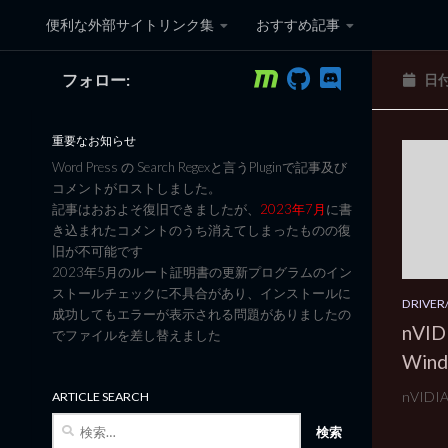
便利な外部サイトリンク集
おすすめ記事
コンテンツへスキップ
フォロー:
日
黒翼猫のコンピュータ日記 3
重要なお知らせ
Word Press の Search Regexと言うPluginで記事及び
コメントがロストしました。
記事はおおよそ復旧できましたが、
2023年7月
に書
き込まれたコメントのうち消えてしまったものの復
旧が不可能です
2023年5月のルート証明書の更新プログラムのイン
ストールチェックに不具合があり、インストールに
DRIVER/
成功してもエラーが表示される問題がありましたの
nVID
でファイルを差し替えました
Win
nVIDI
ARTICLE SEARCH
検
索: