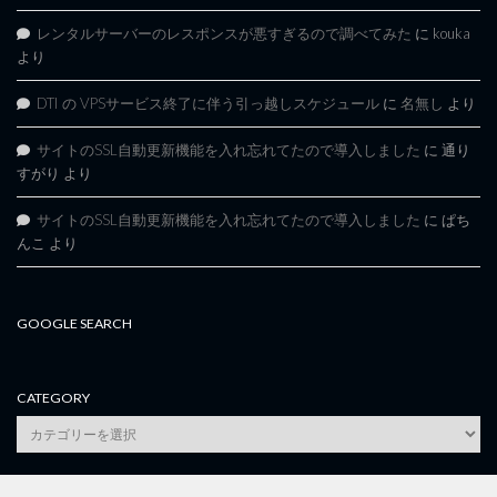
レンタルサーバーのレスポンスが悪すぎるので調べてみた
に
kouka
より
DTI の VPSサービス終了に伴う引っ越しスケジュール
に
名無し
より
サイトのSSL自動更新機能を入れ忘れてたので導入しました
に
通り
すがり
より
サイトのSSL自動更新機能を入れ忘れてたので導入しました
に
ぱち
んこ
より
GOOGLE SEARCH
CATEGORY
category