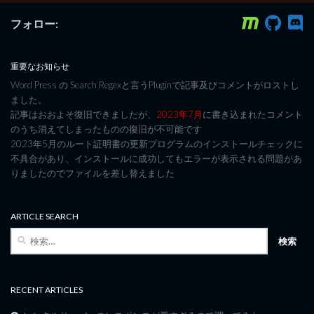
フォロー:
重要なお知らせ
Word Press の Search Regexと言うPluginで記事及びコメントがロストし
ました。
記事はおおよそ復旧できましたが、
2023年7月
に書き込まれたコメント
のうち消えてしまったものの復旧が不可能です
2023年5月のルート証明書の更新プログラムのインストールチェックに
不具合があり、インストールに成功してもエラーが表示される問題があ
りましたのでファイルを差し替えました
ARTICLE SEARCH
検
索:
RECENT ARTICLES