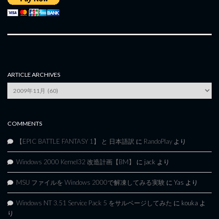
ARTICLE ARCHIVES
Article
Archives
COMMENTS
【EPIC BATTLE FANTASY 1】 と 日本語訳
に
RandoPlay
より
Windows 2000 Kernel32 改造計画【BM】
に
jack
より
MSU ファイルを Windows 2000で解凍してみる実験
に
Yas
より
Windows NT 3.51 Service Pack 5 をサルベージしてみた
に
kouka
よ
り