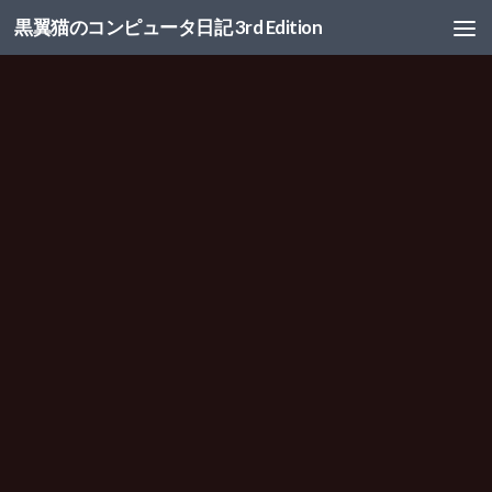
黒翼猫のコンピュータ日記 3rd Edition
コンテンツへスキップ