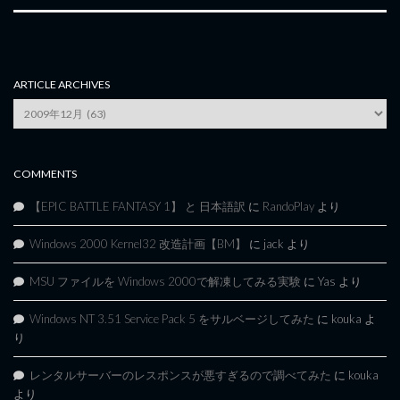
ARTICLE ARCHIVES
Article
Archives
COMMENTS
【EPIC BATTLE FANTASY 1】 と 日本語訳
に
RandoPlay
より
Windows 2000 Kernel32 改造計画【BM】
に
jack
より
MSU ファイルを Windows 2000で解凍してみる実験
に
Yas
より
Windows NT 3.51 Service Pack 5 をサルベージしてみた
に
kouka
よ
り
レンタルサーバーのレスポンスが悪すぎるので調べてみた
に
kouka
より