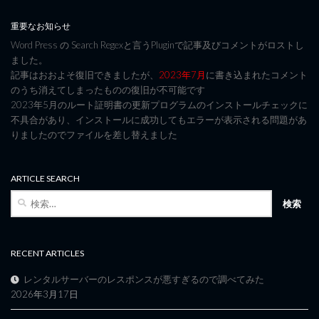
重要なお知らせ
Word Press の Search Regexと言うPluginで記事及びコメントがロストし
ました。
記事はおおよそ復旧できましたが、
2023年7月
に書き込まれたコメント
のうち消えてしまったものの復旧が不可能です
2023年5月のルート証明書の更新プログラムのインストールチェックに
不具合があり、インストールに成功してもエラーが表示される問題があ
りましたのでファイルを差し替えました
ARTICLE SEARCH
検
索:
RECENT ARTICLES
レンタルサーバーのレスポンスが悪すぎるので調べてみた
2026年3月17日