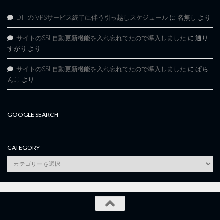
DTI の VPSサービス終了に伴う引っ越しスケジュール
に
名無し
より
サイトのSSL自動更新機能を入れ忘れてたので導入しました
に
通り
すがり
より
サイトのSSL自動更新機能を入れ忘れてたので導入しました
に
ぱち
んこ
より
GOOGLE SEARCH
CATEGORY
category