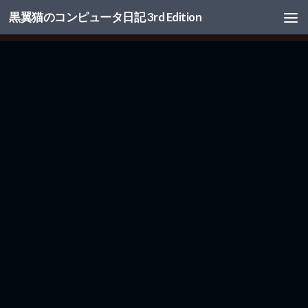
黒翼猫のコンピュータ日記 3rd Edition
コンテンツへスキップ