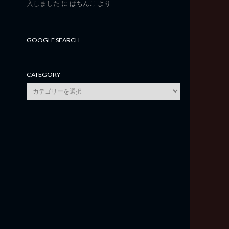
入しました
に
ぱちんこ
より
GOOGLE SEARCH
CATEGORY
category