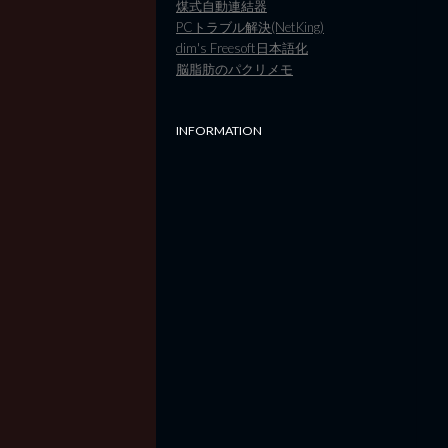
煤式自動連結器
PCトラブル解決(NetKing)
dim's Freesoft日本語化
脳脂肪のパクリメモ
INFORMATION