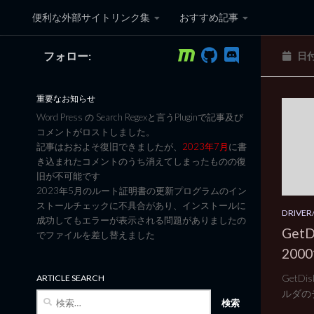
便利な外部サイトリンク集
おすすめ記事
コンテンツへスキップ
フォロー:
日
黒翼猫のコンピュータ日記 3
重要なお知らせ
Word Press の Search Regexと言うPluginで記事及び
コメントがロストしました。
記事はおおよそ復旧できましたが、
2023年7月
に書
き込まれたコメントのうち消えてしまったものの復
旧が不可能です
2023年5月のルート証明書の更新プログラムのイン
ストールチェックに不具合があり、インストールに
DRIVER/
成功してもエラーが表示される問題がありましたの
Get
でファイルを差し替えました
200
GetD
ARTICLE SEARCH
ルダのデ
検
索: