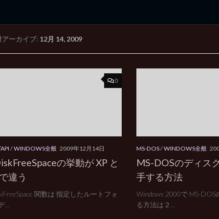
付アーカイブ:
12月 14, 2009
rd Edition
Windows 2000 tunes up blog
0
API
/
WINDOWS全般
2009年12月14日
MS-DOS
/
WINDOWS全般
20
DiskFreeSpaceの挙動が XP と
MS-DOSのディス
0で違う
手する方法
iskFreeSpace 関数は 指定したルートフォ
Windows 2000で MS-
...
る方法は２...