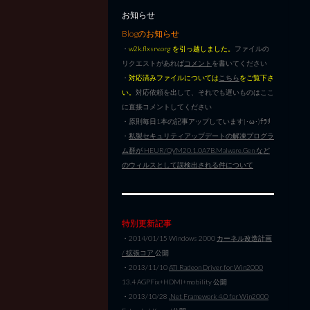
お知らせ
Blogのお知らせ
・
w2k.flxsrv.org を引っ越しました。
ファイルの
リクエストがあれば
コメント
を書いてください
・
対応済みファイルについては
こちら
をご覧下さ
い。
対応依頼を出して、それでも遅いものはここ
に直接コメントしてください
・原則毎日1本の記事アップしています|･ω･)ﾁﾗﾘ
・
私製セキュリティアップデートの解凍プログラ
ム群が HEUR/QVM20.1.0A7B.Malware.Gen など
のウィルスとして誤検出される件について
特別更新記事
・2014/01/15 Windows 2000
カーネル改造計画
/ 拡張コア
公開
・2013/11/10
ATI Radeon Driver for Win2000
13.4 AGPFix+HDMI+mobility 公開
・2013/10/28
.Net Framework 4.0 for Win2000