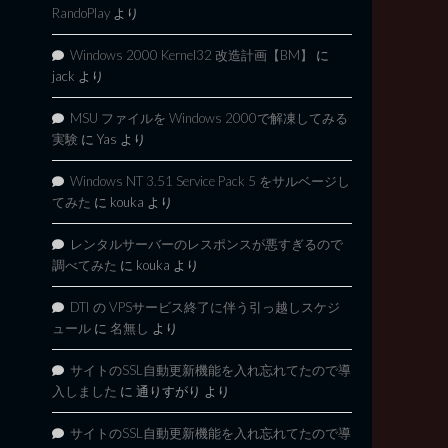
RandoPlay
より
Windows 2000 Kernel32 改造計画【BM】
に
jack
より
MSU ファイルを Windows 2000で解凍してみる
実験
に
Yas
より
Windows NT 3.51 Service Pack 5 をサルベージし
てみた
に
kouka
より
レンタルサーバーのレスポンスが悪すぎるので
調べてみた
に
kouka
より
DTI の VPSサービス終了に伴う引っ越しスケジ
ュール
に
名無し
より
サイトのSSL自動更新機能を入れ忘れてたので導
入しました
に
通りすがり
より
サイトのSSL自動更新機能を入れ忘れてたので導