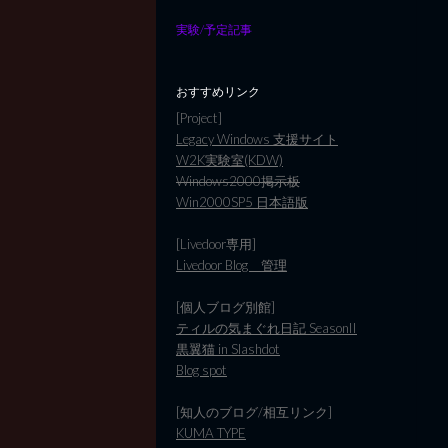
実験/予定記事
おすすめリンク
[Project]
Legacy Windows 支援サイト
W2K実験室(KDW)
Windows2000掲示板
Win2000SP5 日本語版
[Livedoor専用]
Livedoor Blog 管理
[個人ブログ別館]
ティルの気まぐれ日記 SeasonII
黒翼猫 in Slashdot
Blog spot
[知人のブログ/相互リンク]
KUMA TYPE