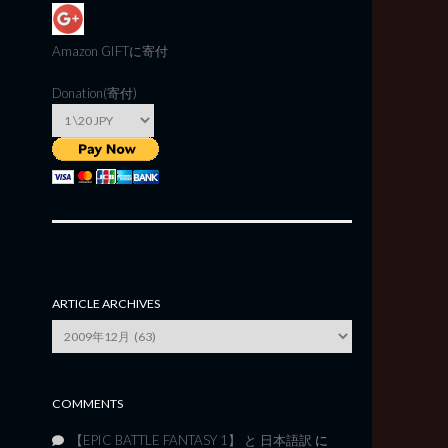
Amazon GIFT
に寄付
Donation(寄付)
ARTICLE ARCHIVES
Article
Archives
COMMENTS
【EPIC BATTLE FANTASY 1】 と 日本語訳
に