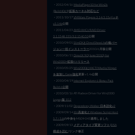
・2012/04/16
MediaPlayer10 for Win2k
(Build4069)拡張カーネル対応など
・2011/10/17
VMWare Playere 3.14/3.15パッチ
v3.14b
公開
・2011/04/23
AMD AHCI/RAID Driver
3.1.1548.155/3.2.1540.53
公開
・2010/09/01
SlimDXとDirectShowLibの複バー
ジョン一括インストーラー
2010/6月版公開
・2010/06/11
DirectX 9.0(June/2010) for
Win2000+拡張Kitリリース
・2010/05/25
Win2000にXACT/XAudio/XInput
を追加しGame強化
更新 v1.4a公開
・2010/04/19
Internet Explorer 6 Bonus Pack
Build 6公開
・2010/03/16 ATI Radeon Driver for Win2000
Legacy版 10.2
・2009/11/02
Dependency Walker 日本語化v2
・2009/09/14
IE6高速化とWindows Script Host
5.7 / 5.8
の中身をMS09-045適用しました
・2009/09/13
メディアタイプ変更ソフト(EISA
構成を読む)
リンク修正