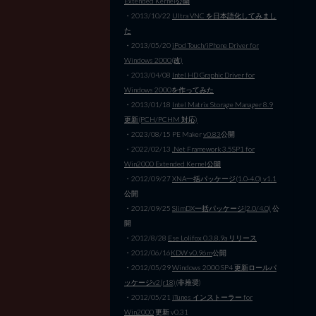
Extended Kernel公開
・2013/10/22
Ultra VNC を日本語化してみまし
た
・2013/05/20
iPod Touch/iPhone Driver for
Windows 2000(改)
・2013/04/08
Intel HD Graphic Driver for
Windows 2000を作ってみた
・2013/01/18
Intel Matrix Storage Manager 8.9
更新(PCH/PCHM 対応)
・2023/08/15 PE Maker
v0.83
公開
・2022/02/13
.Net Framework 3.5SP1 for
Win2000 Extended Kernel公開
・2012/09/27
XNA一括パッケージ(1.0-4.0) v1.1
公開
・2012/09/25
SlimDX一括パッケージ(2.0/4.0)
公
開
・2012/8/28
Ese Lolifox 0.3.8.9a リリース
・2012/06/16
KDW v0.96m
公開
・2012/05/29
Windows 2000 SP4 更新ロールパ
ッケージv2(r18)
(非推奨)
・2012/05/21
iTunes インストーラー for
Win2000
更新 v0.31