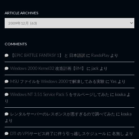
ARTICLE ARCHIVES
Article
Archives
COMMENTS
【EPIC BATTLE FANTASY 1】 と 日本語訳
に
RandoPlay
より
Windows 2000 Kernel32 改造計画【BM】
に
jack
より
MSU ファイルを Windows 2000で解凍してみる実験
に
Yas
より
Windows NT 3.51 Service Pack 5 をサルベージしてみた
に
kouka
よ
り
レンタルサーバーのレスポンスが悪すぎるので調べてみた
に
kouka
より
DTI の VPSサービス終了に伴う引っ越しスケジュール
に
名無し
より