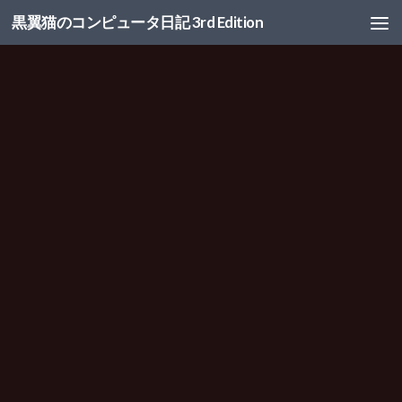
黒翼猫のコンピュータ日記 3rd Edition
コンテンツへスキップ