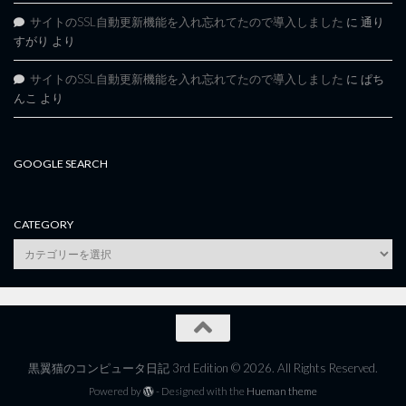
サイトのSSL自動更新機能を入れ忘れてたので導入しました
に
通り
すがり
より
サイトのSSL自動更新機能を入れ忘れてたので導入しました
に
ぱち
んこ
より
GOOGLE SEARCH
CATEGORY
category
黒翼猫のコンピュータ日記 3rd Edition © 2026. All Rights Reserved.
Powered by
- Designed with the
Hueman theme