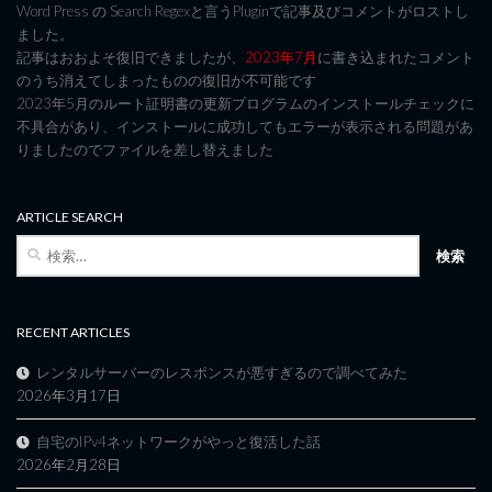
Word Press の Search Regexと言うPluginで記事及びコメントがロストし
ました。
記事はおおよそ復旧できましたが、
2023年7月
に書き込まれたコメント
のうち消えてしまったものの復旧が不可能です
2023年5月のルート証明書の更新プログラムのインストールチェックに
不具合があり、インストールに成功してもエラーが表示される問題があ
りましたのでファイルを差し替えました
ARTICLE SEARCH
検
索:
RECENT ARTICLES
レンタルサーバーのレスポンスが悪すぎるので調べてみた
2026年3月17日
自宅のIPv4ネットワークがやっと復活した話
2026年2月28日