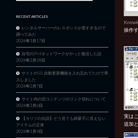
RECENT ARTICLES
Know
レンタルサーバーのレスポンスが悪すぎるので
操作
調べてみた
2026年3月17日
自宅のIPv4ネットワークがやっと復活した話
2026年2月28日
サイトのSSL自動更新機能を入れ忘れてたので導
入しました
2026年2月7日
サイト内の旧コンテンツのリンク切れについて
2026年2月6日
実は
【カリツの伝説】どう見ても綿菓子に見えない
追加
アイテムの正体
2026年1月4日