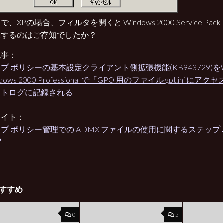
、XPの場合、フィルタを開くと Windows 2000 Service Pac
在するのはご存知でしたか？
記事：
プ ポリシーの基本設定クライアント側拡張機能(KB943729)をWi
dows 2000 Professional で『GPO 用のファイル gpt.ini 
ントログに記録される
サイト：
プ ポリシー管理での ADMX ファイルの使用に関するステップ 
すすめ
0
5