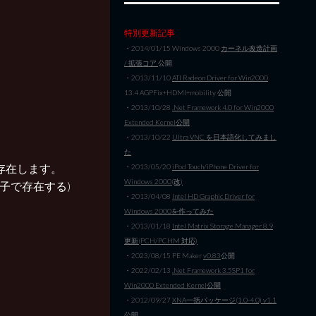
特別更新記事
・2014/01/15 Windows 2000
カーネル改造計画
/ 拡張コア
公開
・2013/11/10
ATI Radeon Driver for Win2000
13.4 AGPFix+HDMI+mobility 公開
・2013/10/28
.Net Framework 4.0 for Win2000
Extended Kernel公開
・2013/10/22
Ultra VNC を日本語化してみまし
た
中に存在します。
・2013/05/20
iPod Touch/iPhone Driver for
Windows 2000(改)
う拡張子で存在する)
・2013/04/08
Intel HD Graphic Driver for
Windows 2000を作ってみた
・2013/01/18
Intel Matrix Storage Manager 8.9
更新(PCH/PCHM 対応)
・2023/08/15 PE Maker
v0.83
公開
・2022/02/13
.Net Framework 3.5SP1 for
Win2000 Extended Kernel公開
・2012/09/27
XNA一括パッケージ(1.0-4.0) v1.1
公開