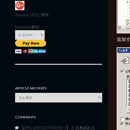
Amazon GIFT
に寄付
Donation(寄付)
追加
ARTICLE ARCHIVES
Article
Archives
COMMENTS
【EPIC BATTLE FANTASY 1】 と 日本語訳
に