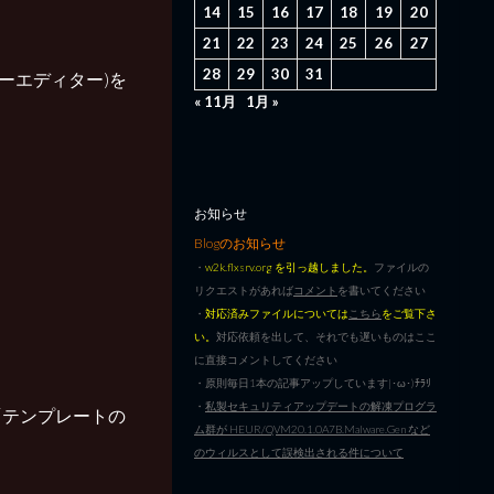
14
15
16
17
18
19
20
21
22
23
24
25
26
27
28
29
30
31
ポリシーエディター)を
« 11月
1月 »
お知らせ
Blogのお知らせ
・
w2k.flxsrv.org を引っ越しました。
ファイルの
リクエストがあれば
コメント
を書いてください
・
対応済みファイルについては
こちら
をご覧下さ
い。
対応依頼を出して、それでも遅いものはここ
に直接コメントしてください
・原則毎日1本の記事アップしています|･ω･)ﾁﾗﾘ
・
私製セキュリティアップデートの解凍プログラ
「テンプレートの
ム群が HEUR/QVM20.1.0A7B.Malware.Gen など
のウィルスとして誤検出される件について