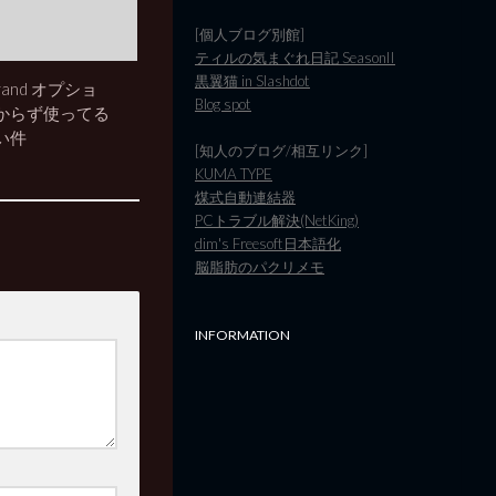
[個人ブログ別館]
ティルの気まぐれ日記 SeasonII
黒翼猫 in Slashdot
 -rand オプショ
Blog spot
からず使ってる
い件
[知人のブログ/相互リンク]
KUMA TYPE
煤式自動連結器
PCトラブル解決(NetKing)
dim's Freesoft日本語化
脳脂肪のパクリメモ
INFORMATION