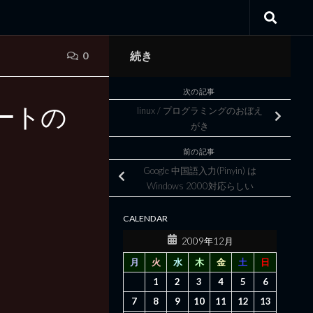
続き
0
次の記事
ートの
linux / プログラミングのおぼえ
がき
前の記事
Google 中国語入力(Pinyin) は
Windows 2000対応らしい
CALENDAR
2009年12月
月
火
水
木
金
土
日
1
2
3
4
5
6
7
8
9
10
11
12
13