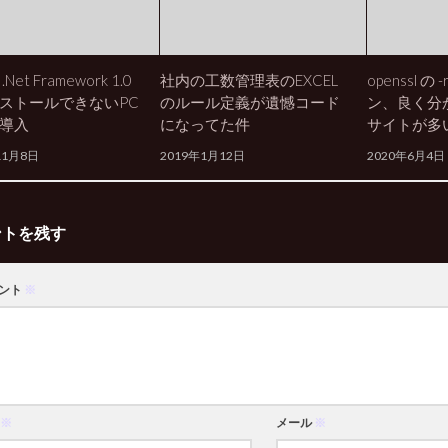
Net Framework 1.0
社内の工数管理表のEXCEL
openssl の
ストールできないPC
のルール定義が遺憾コード
ン、良く分
導入
になってた件
サイトが多
11月8日
2019年1月12日
2020年6月4日
ントを残す
ント
※
※
メール
※