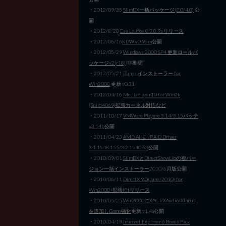
・2012/09/25
SlimDX一括パッケージ(2.0/4.0)
公
開
・2012/8/28
Ese Lolifox 0.3.8.9a リリース
・2012/06/16
KDW v0.96m
公開
・2012/05/29
Windows 2000 SP4 更新ロールパ
ッケージv2(r18)
(非推奨)
・2012/05/21
iTunes インストーラー for
Win2000
更新 v0.31
・2012/04/16
MediaPlayer10 for Win2k
(Build4069)拡張カーネル対応など
・2011/10/17
VMWare Playere 3.14/3.15パッチ
v3.14b
公開
・2011/04/23
AMD AHCI/RAID Driver
3.1.1548.155/3.2.1540.53
公開
・2010/09/01
SlimDXとDirectShowLibの複バー
ジョン一括インストーラー
2010/6月版公開
・2010/06/11
DirectX 9.0(June/2010) for
Win2000+拡張Kitリリース
・2010/05/25
Win2000にXACT/XAudio/XInput
を追加しGame強化
更新 v1.4a公開
・2010/04/19
Internet Explorer 6 Bonus Pack