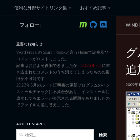
便利な外部サイトリンク集
おすすめ記事
コンテンツへスキップ
フォロー:
WIN
黒翼猫のコンピュータ日記 3
重要なお知らせ
グ
Word Press の Search Regexと言うPluginで記事及び
コメントがロストしました。
追
記事はおおよそ復旧できましたが、
2023年7月
に書
き込まれたコメントのうち消えてしまったものの復
旧が不可能です
2009年
2023年5月のルート証明書の更新プログラムのイン
ストールチェックに不具合があり、インストールに
成功してもエラーが表示される問題がありましたの
でファイルを差し替えました
ARTICLE SEARCH
検
索: