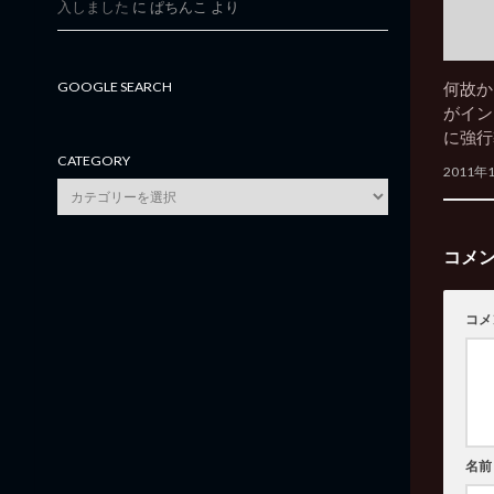
入しました
に
ぱちんこ
より
GOOGLE SEARCH
何故か .
がイン
に強行
CATEGORY
2011年
category
コメ
コメ
名前