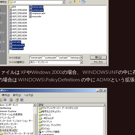
ァイルは XPやWindows 2000の場合、 WINDOWS\INFの
taの場合は WINDOWS\PolicyDefinitions の中に ADMXとい