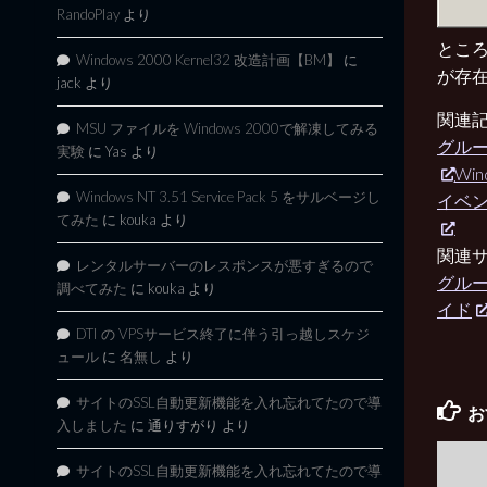
RandoPlay
より
ところで
Windows 2000 Kernel32 改造計画【BM】
に
が存
jack
より
関連
MSU ファイルを Windows 2000で解凍してみる
グルー
実験
に
Yas
より
Win
Windows NT 3.51 Service Pack 5 をサルベージし
イベ
てみた
に
kouka
より
関連
レンタルサーバーのレスポンスが悪すぎるので
グルー
調べてみた
に
kouka
より
イド
DTI の VPSサービス終了に伴う引っ越しスケジ
ュール
に
名無し
より
サイトのSSL自動更新機能を入れ忘れてたので導
お
入しました
に
通りすがり
より
サイトのSSL自動更新機能を入れ忘れてたので導