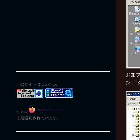
追加フ
(Vis
このサイトはIE5.x/IE6
Firefox
で最適化されています。