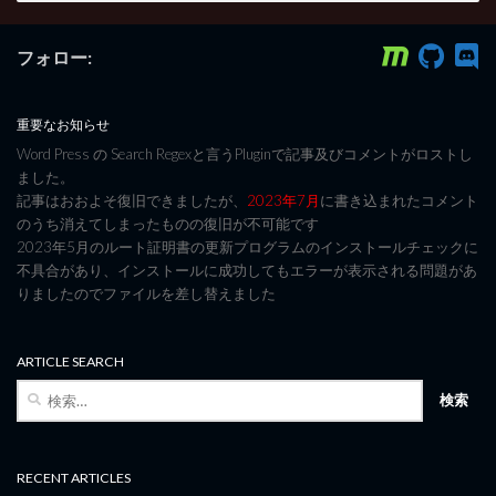
フォロー:
重要なお知らせ
Word Press の Search Regexと言うPluginで記事及びコメントがロストし
ました。
記事はおおよそ復旧できましたが、
2023年7月
に書き込まれたコメント
のうち消えてしまったものの復旧が不可能です
2023年5月のルート証明書の更新プログラムのインストールチェックに
不具合があり、インストールに成功してもエラーが表示される問題があ
りましたのでファイルを差し替えました
ARTICLE SEARCH
検
索:
RECENT ARTICLES