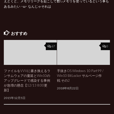
えとくと、メモリリークを起こして数Gメモリを使っているという事も
あるみたい ･ω･ なんじゃそれは
おすすめ
67
0
ファイルをVVVに書き換えるラ
手抜きOS Windows 10 Part99 /
ンサムウェアの蔓延とWin10の
Win10 BitLocker サルベージ作
アップグレードで感染する事例
戦 その2
が急増の懸念【12/13 8:00更
2018年8月22日
新】
2015年12月5日