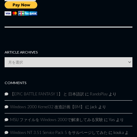
ARTICLE ARCHIVES
Article
Archives
COMMENTS
【EPIC BATTLE FANTASY 1】 と 日本語訳
に
RandoPlay
より
Windows 2000 Kernel32 改造計画【BM】
に
jack
より
MSU ファイルを Windows 2000で解凍してみる実験
に
Yas
より
Windows NT 3.51 Service Pack 5 をサルベージしてみた
に
kouka
よ