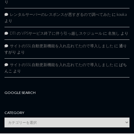
り
レンタルサーバーのレスポンスが悪すぎるので調べてみた
に
kouka
より
DTI の VPSサービス終了に伴う引っ越しスケジュール
に
名無し
より
サイトのSSL自動更新機能を入れ忘れてたので導入しました
に
通り
すがり
より
サイトのSSL自動更新機能を入れ忘れてたので導入しました
に
ぱち
んこ
より
GOOGLE SEARCH
CATEGORY
category