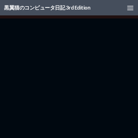
黒翼猫のコンピュータ日記 3rd Edition
コンテンツへスキップ