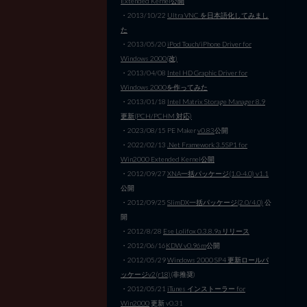
Extended Kernel公開
・2013/10/22
Ultra VNC を日本語化してみまし
た
・2013/05/20
iPod Touch/iPhone Driver for
Windows 2000(改)
・2013/04/08
Intel HD Graphic Driver for
Windows 2000を作ってみた
・2013/01/18
Intel Matrix Storage Manager 8.9
更新(PCH/PCHM 対応)
・2023/08/15 PE Maker
v0.83
公開
・2022/02/13
.Net Framework 3.5SP1 for
Win2000 Extended Kernel公開
・2012/09/27
XNA一括パッケージ(1.0-4.0) v1.1
公開
・2012/09/25
SlimDX一括パッケージ(2.0/4.0)
公
開
・2012/8/28
Ese Lolifox 0.3.8.9a リリース
・2012/06/16
KDW v0.96m
公開
・2012/05/29
Windows 2000 SP4 更新ロールパ
ッケージv2(r18)
(非推奨)
・2012/05/21
iTunes インストーラー for
Win2000
更新 v0.31