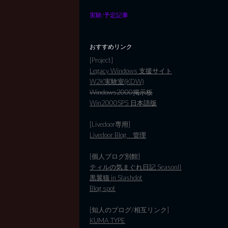
実験/予定記事
おすすめリンク
[Project]
Legacy Windows 支援サイト
W2K実験室(KDW)
Windows2000掲示板
Win2000SP5 日本語版
[Livedoor専用]
Livedoor Blog 管理
[個人ブログ別館]
ティルの気まぐれ日記 SeasonII
黒翼猫 in Slashdot
Blog spot
[知人のブログ/相互リンク]
KUMA TYPE