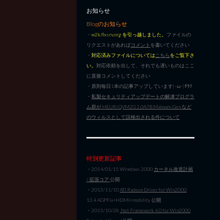
お知らせ
Blogのお知らせ
・
w2k.flxsrv.org を引っ越しました。
ファイルの
リクエストがあれば
コメント
を書いてください
・
対応済みファイルについては
こちら
をご覧下さ
い。
対応依頼を出して、それでも遅いものはここ
に直接コメントしてください
・原則毎日1本の記事アップしています|･ω･)ﾁﾗﾘ
・
私製セキュリティアップデートの解凍プログラ
ム群が HEUR/QVM20.1.0A7B.Malware.Gen など
のウィルスとして誤検出される件について
特別更新記事
・2014/01/15 Windows 2000
カーネル改造計画
/ 拡張コア
公開
・2013/11/10
ATI Radeon Driver for Win2000
13.4 AGPFix+HDMI+mobility 公開
・2013/10/28
.Net Framework 4.0 for Win2000