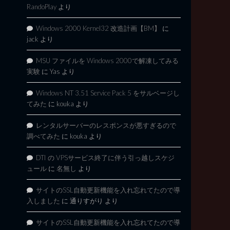
RandoPlay
より
Windows 2000 Kernel32 改造計画【BM】
に
jack
より
MSU ファイルを Windows 2000で解凍してみる
実験
に
Yas
より
Windows NT 3.51 Service Pack 5 をサルベージし
てみた
に
kouka
より
レンタルサーバーのレスポンスが悪すぎるので
調べてみた
に
kouka
より
DTI の VPSサービス終了に伴う引っ越しスケジ
ュール
に
名無し
より
サイトのSSL自動更新機能を入れ忘れてたので導
入しました
に
通りすがり
より
サイトのSSL自動更新機能を入れ忘れてたので導