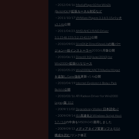
・2012/04/16
MediaPlayer10 for Win2k
(Build4069)拡張カーネル対応など
・2011/10/17
VMWare Playere 3.14/3.15パッチ
v3.14b
公開
・2011/04/23
AMD AHCI/RAID Driver
3.1.1548.155/3.2.1540.53
公開
・2010/09/01
SlimDXとDirectShowLibの複バー
ジョン一括インストーラー
2010/6月版公開
・2010/06/11
DirectX 9.0(June/2010) for
Win2000+拡張Kitリリース
・2010/05/25
Win2000にXACT/XAudio/XInput
を追加しGame強化
更新 v1.4a公開
・2010/04/19
Internet Explorer 6 Bonus Pack
Build 6公開
・2010/03/16 ATI Radeon Driver for Win2000
Legacy版 10.2
・2009/11/02
Dependency Walker 日本語化v2
・2009/09/14
IE6高速化とWindows Script Host
5.7 / 5.8
の中身をMS09-045適用しました
・2009/09/13
メディアタイプ変更ソフト(EISA
構成を読む)
リンク修正