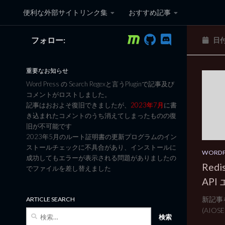
便利な外部サイトリンク集
おすすめ記事
コンテンツへスキップ
フォロー:
日
黒翼猫のコンピュータ日記 3
重要なお知らせ
Word Press の Search Regexと言うPluginで記事及び
コメントがロストしました。
記事はおおよそ復旧できましたが、
2023年7月
に書
き込まれたコメントのうち消えてしまったものの復
旧が不可能です
2023年5月のルート証明書の更新プログラムのイン
ストールチェックに不具合があり、インストールに
WORDP
成功してもエラーが表示される問題がありましたの
Red
でファイルを差し替えました
AP
新記事
ARTICLE SEARCH
(AIOSE
検
索: