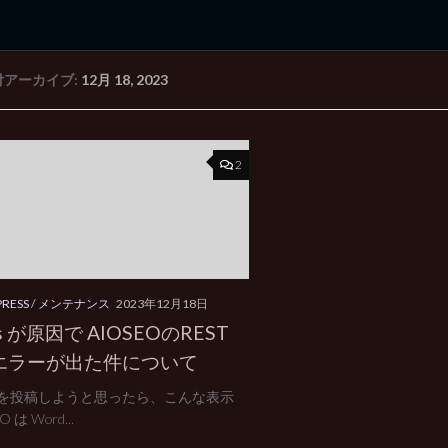
付アーカイブ:
12月 18, 2023
rd Edition
Windows 2000 tunes up blog
2
RESS
/
メンテナンス
2023年12月18日
is が原因で AIOSEOのREST
I エラーが出た件について
を投稿しようと思ったら、こんな表示
O は Word...