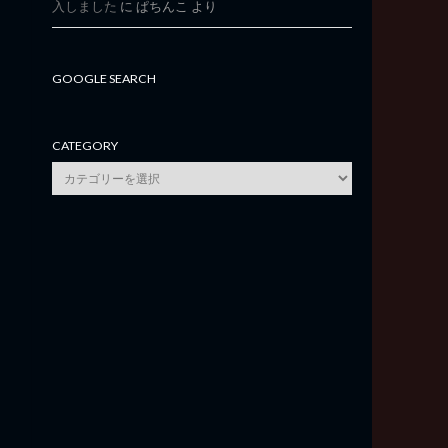
入しました
に
ぱちんこ
より
GOOGLE SEARCH
CATEGORY
category