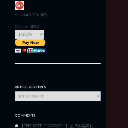
Amazon GIFT
に寄付
Donation(寄付)
ARTICLE ARCHIVES
Article
Archives
COMMENTS
【EPIC BATTLE FANTASY 1】 と 日本語訳
に