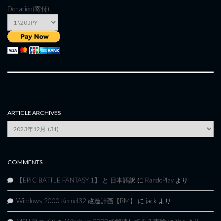
Donation(寄付)
ARTICLE ARCHIVES
Article
Archives
COMMENTS
【EPIC BATTLE FANTASY 1】 と 日本語訳
に
RandoPlay
より
Windows 2000 Kernel32 改造計画【BM】
に
jack
より