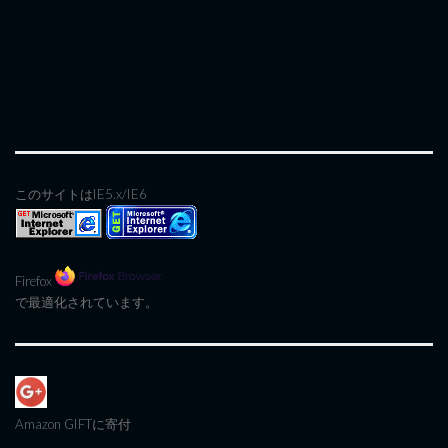
このサイトはIE5.x/IE6
Firefox
で最適化されています。
Amazon GIFT
に寄付