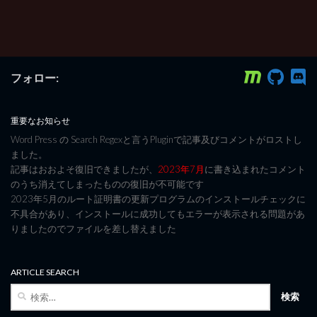
フォロー:
重要なお知らせ
Word Press の Search Regexと言うPluginで記事及びコメントがロストし
ました。
記事はおおよそ復旧できましたが、
2023年7月
に書き込まれたコメント
のうち消えてしまったものの復旧が不可能です
2023年5月のルート証明書の更新プログラムのインストールチェックに
不具合があり、インストールに成功してもエラーが表示される問題があ
りましたのでファイルを差し替えました
ARTICLE SEARCH
検
索: