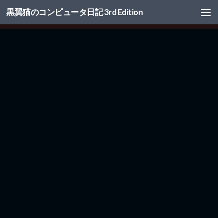
黒翼猫のコンピュータ日記 3rd Edition
コンテンツへスキップ