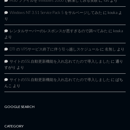
MSU ファイルを Windows 2000で解凍してみる実験
に
Yas
より
Windows NT 3.51 Service Pack 5 をサルベージしてみた
に
kouka
よ
り
レンタルサーバーのレスポンスが悪すぎるので調べてみた
に
kouka
より
DTI の VPSサービス終了に伴う引っ越しスケジュール
に
名無し
より
サイトのSSL自動更新機能を入れ忘れてたので導入しました
に
通り
すがり
より
サイトのSSL自動更新機能を入れ忘れてたので導入しました
に
ぱち
んこ
より
GOOGLE SEARCH
CATEGORY