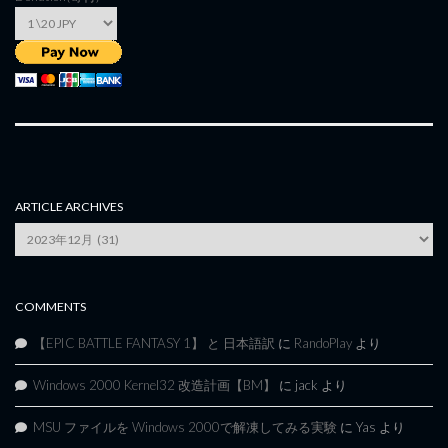
ARTICLE ARCHIVES
Article
Archives
COMMENTS
【EPIC BATTLE FANTASY 1】 と 日本語訳
に
RandoPlay
より
Windows 2000 Kernel32 改造計画【BM】
に
jack
より
MSU ファイルを Windows 2000で解凍してみる実験
に
Yas
より