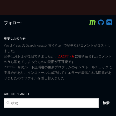
フォロー:
重要なお知らせ
Word Press の Search Regexと言うPluginで記事及びコメントがロストし
ました。
記事はおおよそ復旧できましたが、
2023年7月
に書き込まれたコメント
のうち消えてしまったものの復旧が不可能です
2023年5月のルート証明書の更新プログラムのインストールチェックに
不具合があり、インストールに成功してもエラーが表示される問題があ
りましたのでファイルを差し替えました
ARTICLE SEARCH
検
索: