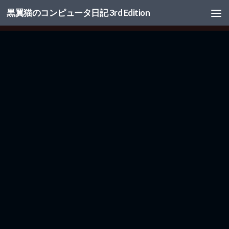
黒翼猫のコンピュータ日記 3rd Edition
コンテンツへスキップ