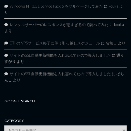
Windows NT 3.51 Service Pack 5 をサルベージしてみた
に
kouka
よ
り
レンタルサーバーのレスポンスが悪すぎるので調べてみた
に
kouka
より
DTI の VPSサービス終了に伴う引っ越しスケジュール
に
名無し
より
サイトのSSL自動更新機能を入れ忘れてたので導入しました
に
通り
すがり
より
サイトのSSL自動更新機能を入れ忘れてたので導入しました
に
ぱち
んこ
より
GOOGLE SEARCH
CATEGORY
category