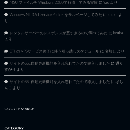
MSU ファイルを Windows 2000で解凍してみる実験
に
Yas
より
Windows NT 3.51 Service Pack 5 をサルベージしてみた
に
kouka
よ
り
レンタルサーバーのレスポンスが悪すぎるので調べてみた
に
kouka
より
DTI の VPSサービス終了に伴う引っ越しスケジュール
に
名無し
より
サイトのSSL自動更新機能を入れ忘れてたので導入しました
に
通り
すがり
より
サイトのSSL自動更新機能を入れ忘れてたので導入しました
に
ぱち
んこ
より
GOOGLE SEARCH
CATEGORY