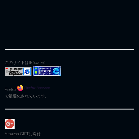
このサイトはIE5.x/IE6
Firefox
で最適化されています。
Amazon GIFT
に寄付