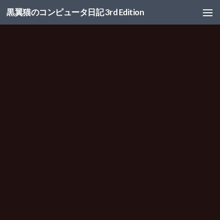
黒翼猫のコンピュータ日記 3rd Edition
コンテンツへスキップ