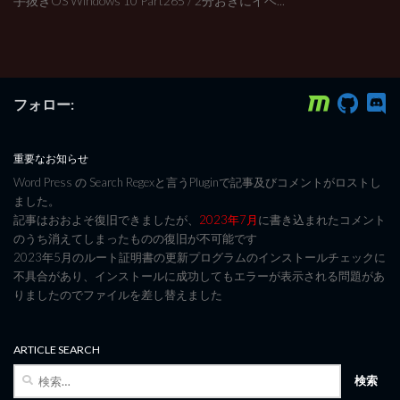
手抜きOS Windows 10 Part265 / 2分おきにイベ...
フォロー:
重要なお知らせ
Word Press の Search Regexと言うPluginで記事及びコメントがロストし
ました。
記事はおおよそ復旧できましたが、
2023年7月
に書き込まれたコメント
のうち消えてしまったものの復旧が不可能です
2023年5月のルート証明書の更新プログラムのインストールチェックに
不具合があり、インストールに成功してもエラーが表示される問題があ
りましたのでファイルを差し替えました
ARTICLE SEARCH
検
索: