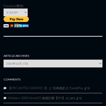
Donation(寄付)
ARTICLE ARCHIVES
Article
Archives
COMMENTS
【EPIC BATTLE FANTASY 1】 と 日本語訳
に
RandoPlay
より
Windows 2000 Kernel32 改造計画【BM】
に
jack
より