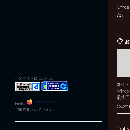
Offi
た。
お
このサイトはIE5.x/IE6
新生 Fin
Wind
最終回
Firefox
2013年
で最適化されています。
コメ