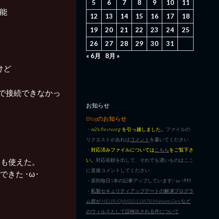
5
6
7
8
9
10
11
可能
12
13
14
15
16
17
18
19
20
21
22
23
24
25
26
27
28
29
30
31
« 6月
8月 »
だけど
ので接続できなかっ
お知らせ
Blogのお知らせ
・
w2k.flxsrv.org を引っ越しました。
ファイルの
リクエストがあれば
コメント
を書いてください
・
対応済みファイルについては
こちら
をご覧下さ
ve も使えた。
い。
対応依頼を出して、それでも遅いものはここ
に直接コメントしてください
きた ･ω･
・原則毎日1本の記事アップしています|･ω･)ﾁﾗﾘ
・
私製セキュリティアップデートの解凍プログラ
ム群が HEUR/QVM20.1.0A7B.Malware.Gen など
のウィルスとして誤検出される件について