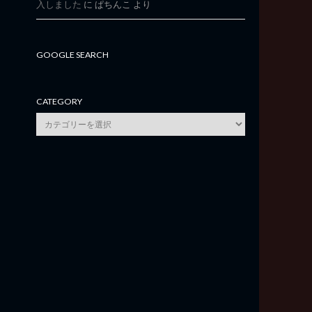
入しました
に
ぱちんこ
より
GOOGLE SEARCH
CATEGORY
category