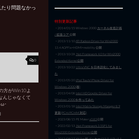
DFを見たり問題なかっ
特別更新記事
・2014/01/15 Windows 2000
カーネル改造計画
/ 拡張コア
公開
・2013/11/10
ATI Radeon Driver for Win2000
13.4 AGPFix+HDMI+mobility 公開
・2013/10/28
.Net Framework 4.0 for Win2000
0
Extended Kernel公開
・2013/10/22
Ultra VNC を日本語化してみまし
た
・2013/05/20
iPod Touch/iPhone Driver for
Windows 2000(改)
0の方がWin10よ
・2013/04/08
Intel HD Graphic Driver for
なんじゃなくて
Windows 2000を作ってみた
ω･
・2013/01/18
Intel Matrix Storage Manager 8.9
更新(PCH/PCHM 対応)
日
・2023/08/15 PE Maker
v0.83
公開
・2022/02/13
.Net Framework 3.5SP1 for
Win2000 Extended Kernel公開
・2012/09/27
XNA一括パッケージ(1.0-4.0) v1.1