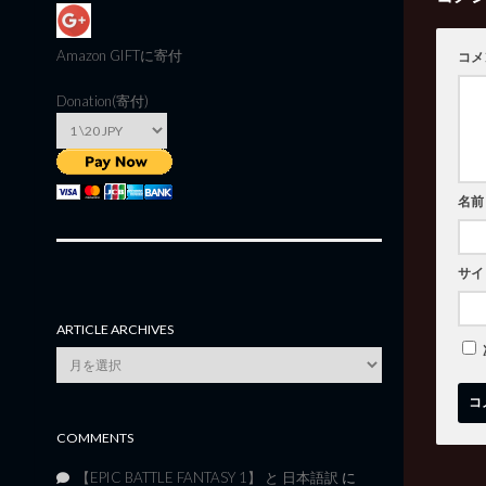
Amazon GIFT
に寄付
コメ
Donation(寄付)
名前
サイ
ARTICLE ARCHIVES
Article
Archives
COMMENTS
【EPIC BATTLE FANTASY 1】 と 日本語訳
に