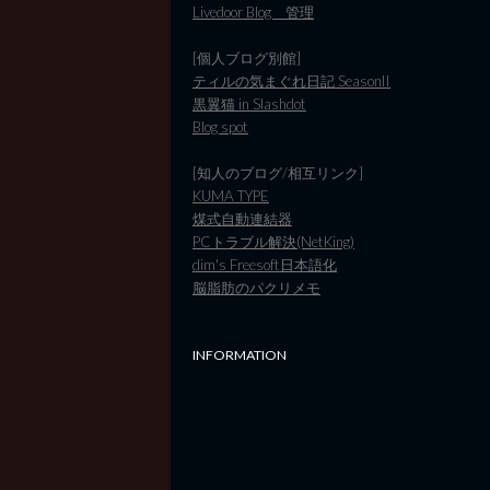
Livedoor Blog 管理
[個人ブログ別館]
ティルの気まぐれ日記 SeasonII
黒翼猫 in Slashdot
Blog spot
[知人のブログ/相互リンク]
KUMA TYPE
煤式自動連結器
PCトラブル解決(NetKing)
dim's Freesoft日本語化
脳脂肪のパクリメモ
INFORMATION