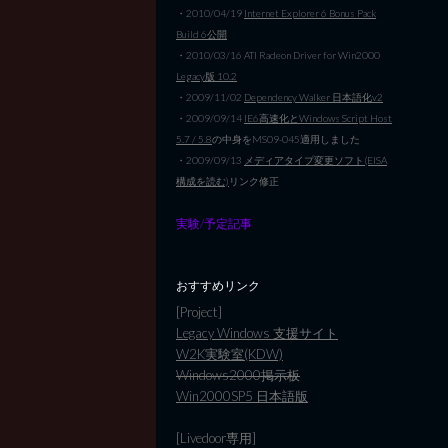
・2010/04/19
Internet Explorer 6 Bonus Pack
Build 6公開
・2010/03/16 ATI Radeon Driver for Win2000
Legacy版 10.2
・2009/11/02
Dependency Walker 日本語化v2
・2009/09/14
IE6高速化とWindows Script Host
5.7 / 5.8
の中身をMS09-045適用しました
・2009/09/13
メディアタイプ変更ソフト(EISA
構成を読む)
リンク修正
実験/予定記事
おすすめリンク
[Project]
Legacy Windows 支援サイト
W2K実験室(KDW)
Windows2000掲示板
Win2000SP5 日本語版
[Livedoor専用]