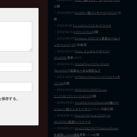
公開
・2012/09/25
SlimDX一括パッケージ(2.0/4.0)
公
開
・2012/8/28
Ese Lolifox 0.3.8.9a リリース
・2012/06/16
KDW v0.96m
公開
・2012/05/29
Windows 2000 SP4 更新ロールパ
ッケージv2(r18)
(非推奨)
・2012/05/21
iTunes インストーラー for
Win2000
更新 v0.31
・2012/04/16
MediaPlayer10 for Win2k
(Build4069)拡張カーネル対応など
・2011/10/17
VMWare Playere 3.14/3.15パッチ
v3.14b
公開
・2011/04/23
AMD AHCI/RAID Driver
3.1.1548.155/3.2.1540.53
公開
を保存する。
・2010/09/01
SlimDXとDirectShowLibの複バー
ジョン一括インストーラー
2010/6月版公開
・2010/06/11
DirectX 9.0(June/2010) for
Win2000+拡張Kitリリース
・2010/05/25
Win2000にXACT/XAudio/XInput
を追加しGame強化
更新 v1.4a公開