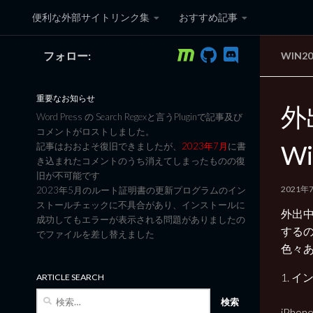
便利な外部サイトリンク集
おすすめ記事
コンテンツへスキップ
フォロー:
WIN2
黒翼猫のコンピュータ日記 3
重要なお知らせ
外
Word Press の Search Regexと言うPluginで記事及び
コメントがロストしました。
W
記事はおおよそ復旧できましたが、
2023年7月
に書
き込まれたコメントのうち消えてしまったものの復
旧が不可能です
2021年
2023年5月のルート証明書の更新プログラムのイン
ストールチェックに不具合があり、インストールに
外出中
成功してもエラーが表示される問題がありましたの
するの
でファイルを差し替えました
色々あ
1. 
ARTICLE SEARCH
検
索:
iPh