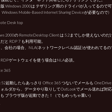
版 Windows 2000は テザリング用のドライバが入ってるので
indows Mobile-Based Internet Sharing Deviceが必要なので)
ote Desk top
ows 2000の RemoteDesktop Client は 5.2までしか使えないの
だと RDP 7 も利用可能。
、会社の場合、NLA(ネットワークレベル認証)が使われてる
RDPゲートウェイを使う場合はNLA必須。
ice 365
fox 52起動したらあっさり Office 365 つないでメールも OneDri
ォルダから、データやり取りしてOutLookでメール送れば対応で
ms も ブラウザ版が起動できた！（でもめっちゃ重い）
F