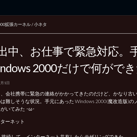
000拡張カーネル
/
小ネタ
rd Edition
Windows 2000 tunes up blog
出中、お仕事で緊急対応。
indows 2000だけで何がで
7月1日
、会社携帯に緊急の連絡がかかってきたのだけど、かなり古いiPh
は難しそうな状況。手元にあった Windows 2000(魔改造版)
がいてみた ･ω･
インターネット
one 接続して、インターネット共有したらテザリングできた。