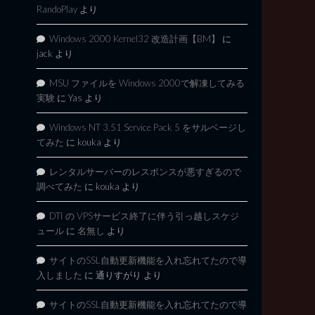
RandoPlay
より
Windows 2000 Kernel32 改造計画【BM】
に
jack
より
MSU ファイルを Windows 2000で解凍してみる
実験
に
Yas
より
Windows NT 3.51 Service Pack 5 をサルベージし
てみた
に
kouka
より
レンタルサーバーのレスポンスが悪すぎるので
調べてみた
に
kouka
より
DTI の VPSサービス終了に伴う引っ越しスケジ
ュール
に
名無し
より
サイトのSSL自動更新機能を入れ忘れてたので導
入しました
に
通りすがり
より
サイトのSSL自動更新機能を入れ忘れてたので導