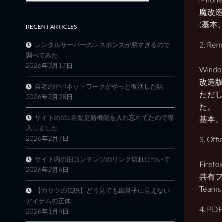
魔改造
(基本、W
RECENT ARTICLES
2. Rem
レンタルサーバーのレスポンスが悪すぎるので
調べてみた
2026年3月17日
Wind
改造版
自宅のIPv4ネットワークがやっと復活した話
ただし
2026年2月28日
た。
サイトのSSL自動更新機能を入れ忘れてたので導
基本、
入しました
3. Off
2026年2月7日
サイト内の旧コンテンツのリンク切れについて
Fire
2026年2月6日
共有フ
Tea
【カリツの伝説】どう見ても綿菓子に見えない
アイテムの正体
4. PD
2026年1月4日