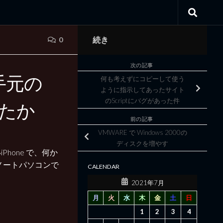
続き
0
次の記事
手元の
何も考えずにコピーして使う
ように指示してあったサイト
のScriptにバグがあった件
きたか
前の記事
VMWARE で Windows 2000の
ディスクを増やす
one で、何か
のノートパソコンで
CALENDAR
2021年7月
月
火
水
木
金
土
日
1
2
3
4