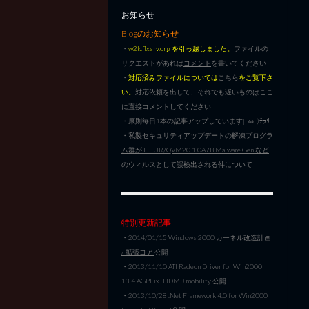
お知らせ
Blogのお知らせ
・
w2k.flxsrv.org を引っ越しました。
ファイルの
リクエストがあれば
コメント
を書いてください
・
対応済みファイルについては
こちら
をご覧下さ
い。
対応依頼を出して、それでも遅いものはここ
に直接コメントしてください
・原則毎日1本の記事アップしています|･ω･)ﾁﾗﾘ
・
私製セキュリティアップデートの解凍プログラ
ム群が HEUR/QVM20.1.0A7B.Malware.Gen など
のウィルスとして誤検出される件について
特別更新記事
・2014/01/15 Windows 2000
カーネル改造計画
/ 拡張コア
公開
・2013/11/10
ATI Radeon Driver for Win2000
13.4 AGPFix+HDMI+mobility 公開
・2013/10/28
.Net Framework 4.0 for Win2000