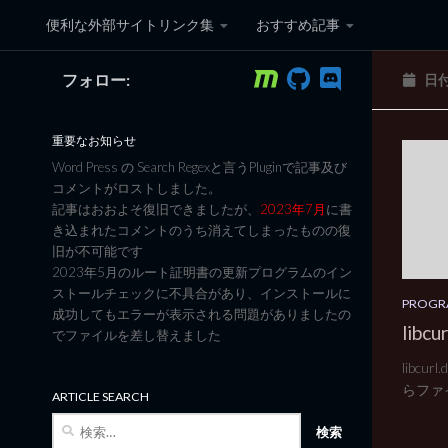
便利な外部サイトリンク集
おすすめ記事
コンテンツへスキップ
フォロー:
日
黒翼猫のコンピュータ日記 3
重要なお知らせ
Word Press の Search Regexと言うPluginで記事及び
コメントがロストしました。
記事はおおよそ復旧できましたが、
2023年7月
に書
き込まれたコメントのうち消えてしまったものの復
旧が不可能です
2023年5月のルート証明書の更新プログラムのイン
ストールチェックに不具合があり、インストールに
PROGR
成功してもエラーが表示される問題がありましたの
lib
でファイルを差し替えました
libc
らファイ
ARTICLE SEARCH
検
索: