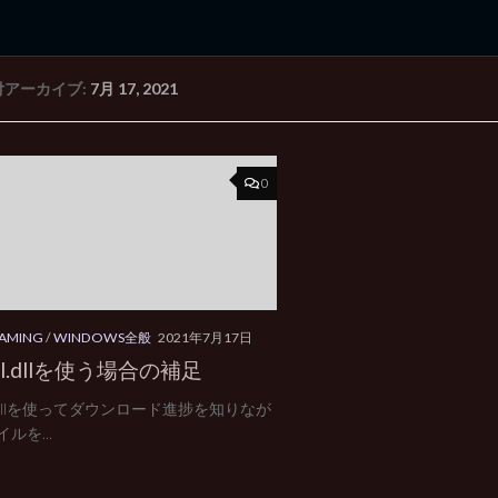
付アーカイブ:
7月 17, 2021
rd Edition
Windows 2000 tunes up blog
0
AMING
/
WINDOWS全般
2021年7月17日
curl.dllを使う場合の補足
url.dllを使ってダウンロード進捗を知りなが
ルを...