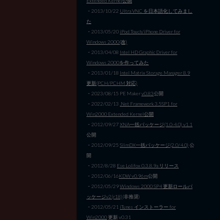
Extended Kernel公開
・2013/10/22
Ultra VNC を日本語化してみまし
た
・2013/05/20
iPod Touch/iPhone Driver for
Windows 2000(改)
・2013/04/08
Intel HD Graphic Driver for
Windows 2000を作ってみた
・2013/01/18
Intel Matrix Storage Manager 8.9
更新(PCH/PCHM 対応)
・2023/08/15 PE Maker
v0.83
公開
・2022/02/13
.Net Framework 3.5SP1 for
Win2000 Extended Kernel公開
・2012/09/27
XNA一括パッケージ(1.0-4.0) v1.1
公開
・2012/09/25
SlimDX一括パッケージ(2.0/4.0)
公
開
・2012/8/28
Ese Lolifox 0.3.8.9a リリース
・2012/06/16
KDW v0.96m
公開
・2012/05/29
Windows 2000 SP4 更新ロールパ
ッケージv2(r18)
(非推奨)
・2012/05/21
iTunes インストーラー for
Win2000
更新 v0.31