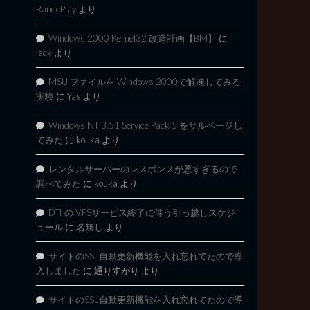
RandoPlay
より
Windows 2000 Kernel32 改造計画【BM】
に
jack
より
MSU ファイルを Windows 2000で解凍してみる
実験
に
Yas
より
Windows NT 3.51 Service Pack 5 をサルベージし
てみた
に
kouka
より
レンタルサーバーのレスポンスが悪すぎるので
調べてみた
に
kouka
より
DTI の VPSサービス終了に伴う引っ越しスケジ
ュール
に
名無し
より
サイトのSSL自動更新機能を入れ忘れてたので導
入しました
に
通りすがり
より
サイトのSSL自動更新機能を入れ忘れてたので導