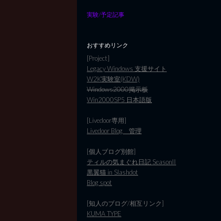
実験/予定記事
おすすめリンク
[Project]
Legacy Windows 支援サイト
W2K実験室(KDW)
Windows2000掲示板
Win2000SP5 日本語版
[Livedoor専用]
Livedoor Blog 管理
[個人ブログ別館]
ティルの気まぐれ日記 SeasonII
黒翼猫 in Slashdot
Blog spot
[知人のブログ/相互リンク]
KUMA TYPE