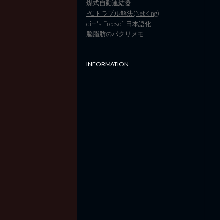
煤式自動連結器
PCトラブル解決(NetKing)
dim's Freesoft日本語化
脳脂肪のパクリメモ
INFORMATION