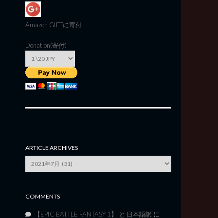
Amazon GIFT
に寄付
Donation(寄付)
ARTICLE ARCHIVES
Article
Archives
COMMENTS
【EPIC BATTLE FANTASY 1】 と 日本語訳
に