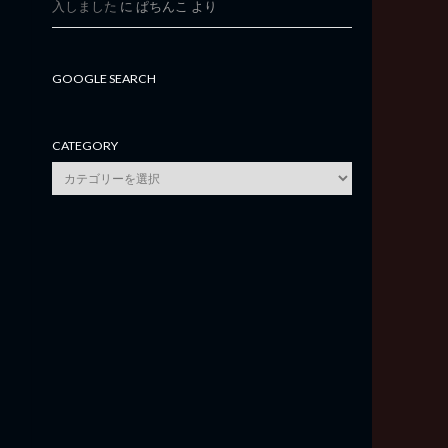
入しました
に
ぱちんこ
より
GOOGLE SEARCH
CATEGORY
category