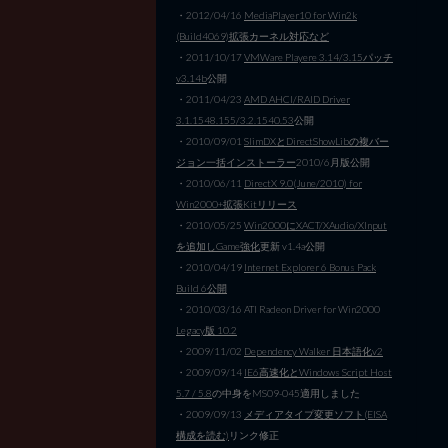
・2012/04/16
MediaPlayer10 for Win2k
(Build4069)拡張カーネル対応など
・2011/10/17
VMWare Playere 3.14/3.15パッチ
v3.14b
公開
・2011/04/23
AMD AHCI/RAID Driver
3.1.1548.155/3.2.1540.53
公開
・2010/09/01
SlimDXとDirectShowLibの複バー
ジョン一括インストーラー
2010/6月版公開
・2010/06/11
DirectX 9.0(June/2010) for
Win2000+拡張Kitリリース
・2010/05/25
Win2000にXACT/XAudio/XInput
を追加しGame強化
更新 v1.4a公開
・2010/04/19
Internet Explorer 6 Bonus Pack
Build 6公開
・2010/03/16 ATI Radeon Driver for Win2000
Legacy版 10.2
・2009/11/02
Dependency Walker 日本語化v2
・2009/09/14
IE6高速化とWindows Script Host
5.7 / 5.8
の中身をMS09-045適用しました
・2009/09/13
メディアタイプ変更ソフト(EISA
構成を読む)
リンク修正