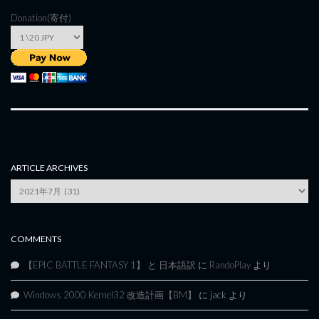
Donation(寄付)
ARTICLE ARCHIVES
Article
Archives
COMMENTS
【EPIC BATTLE FANTASY 1】 と 日本語訳
に
RandoPlay
より
Windows 2000 Kernel32 改造計画【BM】
に
jack
より