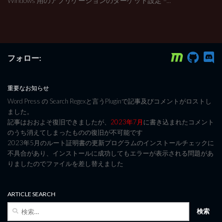
Windows 用のアプリケーションのターゲット設定 –...
フォロー:
重要なお知らせ
Word Press の Search Regexと言うPluginで記事及びコメントがロストし
ました。
記事はおおよそ復旧できましたが、
2023年7月
に書き込まれたコメント
のうち消えてしまったものの復旧が不可能です
2023年5月のルート証明書の更新プログラムのインストールチェックに
不具合があり、インストールに成功してもエラーが表示される問題があ
りましたのでファイルを差し替えました
ARTICLE SEARCH
検
索: