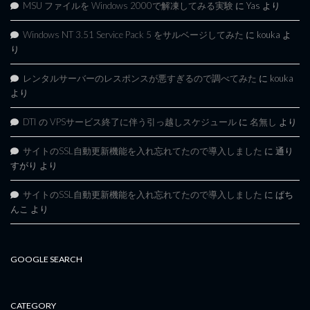
MSU ファイルを Windows 2000で解凍してみる実験
に
Yas
より
Windows NT 3.51 Service Pack 5 をサルベージしてみた
に
kouka
よ
り
レンタルサーバーのレスポンスが悪すぎるので調べてみた
に
kouka
より
DTI の VPSサービス終了に伴う引っ越しスケジュール
に
名無し
より
サイトのSSL自動更新機能を入れ忘れてたので導入しました
に
通り
すがり
より
サイトのSSL自動更新機能を入れ忘れてたので導入しました
に
ぱち
んこ
より
GOOGLE SEARCH
CATEGORY