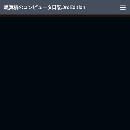
黒翼猫のコンピュータ日記 3rd Edition
コンテンツへスキップ