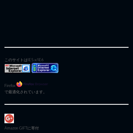
このサイトはIE5.x/IE6
Firefox
で最適化されています。
Amazon GIFT
に寄付