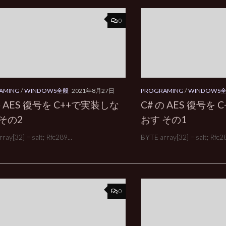
0
AMING
/
WINDOWS全般
2021年8月27日
PROGRAMING
/
WINDOWS
の AES 復号を C++で実装しな
C# の AES 復号を
その2
おす その1
ray[32] = salt; Rfc289...
BYTE array[32] = salt; Rfc28
0