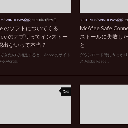
TY
/
WINDOWS全般
2021年8月25日
SECURITY
/
WINDOWS全般
2
obe のソフトについてくる
McAfee Safe Co
Afee のアプリってインストー
ストールに失敗し
認出ないって本当？
と
えてきたので補足すると、Adobeのサイト
ダウンロード時にうっかり
Acrob...
と Adobe Reade...
0