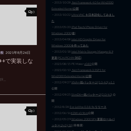
・2013/10/28
.Net Framework 4.0 for Win2000
Extended Kernel公開
0
・2013/10/22
Ultra VNC を日本語化してみまし
た
・2013/05/20
iPod Touch/iPhone Driver for
Windows 2000(改)
・2013/04/08
Intel HD Graphic Driver for
Windows 2000を作ってみた
・2013/01/18
Intel Matrix Storage Manager 8.9
全般
2021年8月26日
更新(PCH/PCHM 対応)
 C++で実装しな
・2023/08/15 PE Maker
v0.83
公開
・2022/02/13
.Net Framework 3.5SP1 for
Win2000 Extended Kernel公開
9...
・2012/09/27
XNA一括パッケージ(1.0-4.0) v1.1
公開
・2012/09/25
SlimDX一括パッケージ(2.0/4.0)
公
開
・2012/8/28
Ese Lolifox 0.3.8.9a リリース
0
・2012/06/16
KDW v0.96m
公開
・2012/05/29
Windows 2000 SP4 更新ロールパ
ッケージv2(r18)
(非推奨)