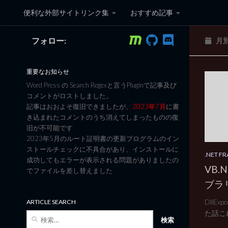
便利な外部サイトリンク集
おすすめ記事
コンテンツへスキップ
フォロー:
月
黒翼猫のコンピュータ日記 3
重要なお知らせ
Word Press の Search Regexと言うPluginで記事及び
コメントがロストしました。
記事はおおよそ復旧できましたが、
2023年7月
に書
き込まれたコメントのうち消えてしまったものの復
旧が不可能です
2023年5月のルート証明書の更新プログラムのイン
ストールチェックに不具合があり、インストールに
.NET 
成功してもエラーが表示される問題がありましたの
VB.
でファイルを差し替えました
ブラ
DllE
ARTICLE SEARCH
た話これ
検
索: