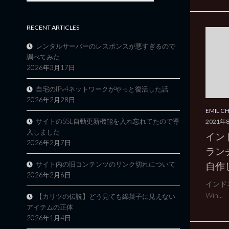
RECENT ARTICLES
レンタルサーバーのレスポンスが悪すぎるので
調べてみた
2026年3月17日
自宅のIPv4ネットワークがやっと復活した話
2026年2月28日
EMIL C
サイトのSSL自動更新機能を入れ忘れてたので導
2021年
入しました
インド
2026年2月7日
ランチ
自作
サイト内の旧コンテンツのリンク切れについて
2026年2月6日
インドネ
Win...
【カリツの伝説】どう見ても綿菓子に見えない
アイテムの正体
2026年1月4日