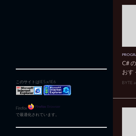
PROGR
C# 
おす 
このサイトはIE5.x/IE6
BYTE ar
Firefox
で最適化されています。