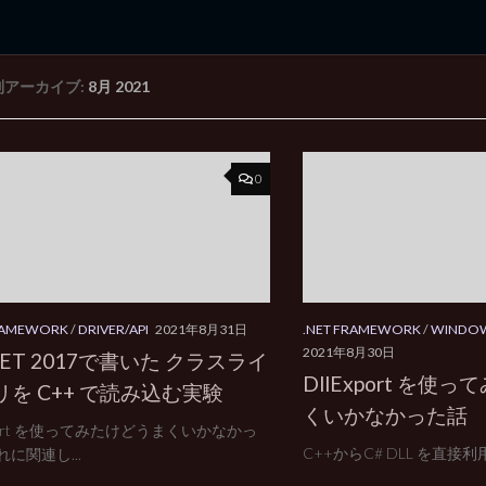
別アーカイブ:
8月 2021
rd Edition
Windows 2000 tunes up blog
0
FRAMEWORK
/
DRIVER/API
2021年8月31日
.NET FRAMEWORK
/
WINDO
2021年8月30日
NET 2017で書いた クラスライ
DllExport を使
リを C++ で読み込む実験
くいかなかった話
xport を使ってみたけどうまくいかなかっ
C++からC# DLL を直接利用す
に関連し...