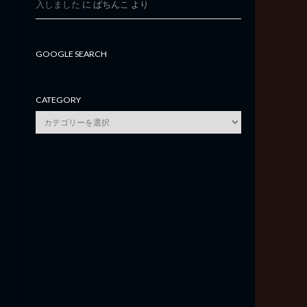
入しました
に
ぱちんこ
より
GOOGLE SEARCH
CATEGORY
category