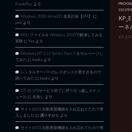
PROGR
RandoPlay
より
2021年
Windows 2000 Kernel32 改造計画【BM】
に
KP_
jack
より
ーネ
MSU ファイルを Windows 2000で解凍してみる
KP_EF
実験
に
Yas
より
Windows NT 3.51 Service Pack 5 をサルベージし
てみた
に
kouka
より
レンタルサーバーのレスポンスが悪すぎるので
調べてみた
に
kouka
より
DTI の VPSサービス終了に伴う引っ越しスケジ
ュール
に
名無し
より
サイトのSSL自動更新機能を入れ忘れてたので導
入しました
に
通りすがり
より
サイトのSSL自動更新機能を入れ忘れてたので導