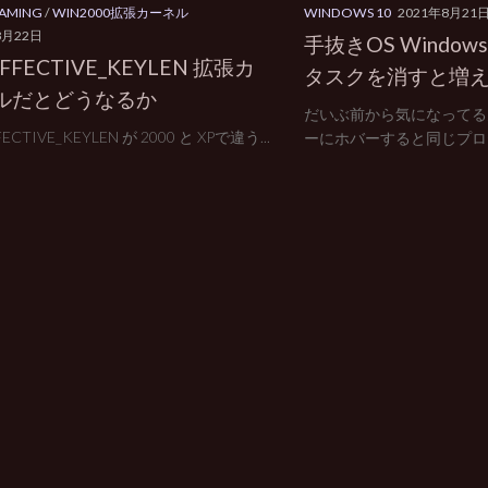
AMING
/
WIN2000拡張カーネル
WINDOWS 10
2021年8月21
8月22日
手抜きOS Windows 1
EFFECTIVE_KEYLEN 拡張カ
タスクを消すと増
ルだとどうなるか
だいぶ前から気になってる
FECTIVE_KEYLEN が 2000 と XPで違う...
ーにホバーすると同じプロセ.