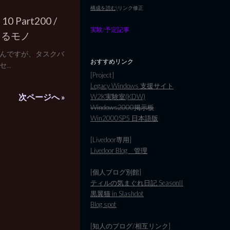
日
構成を読む)
リンク修正
0 Part200 /
実験/予定記事
えるモノ
んですが、タスクバ
おすすめリンク
..
[Project]
Legacy Windows 支援サイト
次ページへ »
W2K実験室(KDW)
Windows2000掲示板
Win2000SP5 日本語版
[Livedoor専用]
Livedoor Blog 管理
[個人ブログ別館]
ティルの気まぐれ日記 SeasonII
黒翼猫 in Slashdot
Blog spot
[知人のブログ/相互リンク]