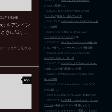
・2012/05/21
iTunes インストーラー for
Win2000
更新 v0.31
・2012/04/16
MediaPlayer10 for Win2k
(Build4069)拡張カーネル対応など
021年8月24日
・2011/10/17
VMWare Playere 3.14/3.15パッチ
nnect をアンイン
v3.14b
公開
たときに試すこ
・2011/04/23
AMD AHCI/RAID Driver
3.1.1548.155/3.2.1540.53
公開
・2010/09/01
SlimDXとDirectShowLibの複バー
チェック外し忘れる
ジョン一括インストーラー
2010/6月版公開
・2010/06/11
DirectX 9.0(June/2010) for
Win2000+拡張Kitリリース
・2010/05/25
Win2000にXACT/XAudio/XInput
を追加しGame強化
更新 v1.4a公開
・2010/04/19
Internet Explorer 6 Bonus Pack
Build 6公開
0
・2010/03/16 ATI Radeon Driver for Win2000
Legacy版 10.2
・2009/11/02
Dependency Walker 日本語化v2
・2009/09/14
IE6高速化とWindows Script Host
5.7 / 5.8
の中身をMS09-045適用しました
・2009/09/13
メディアタイプ変更ソフト(EISA