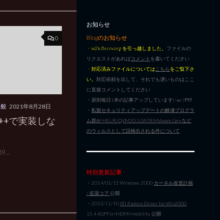
お知らせ
Blogのお知らせ
0
・
w2k.flxsrv.org を引っ越しました。
ファイルの
リクエストがあれば
コメント
を書いてください
・
対応済みファイルについては
こちら
をご覧下さ
い。
対応依頼を出して、それでも遅いものはここ
に直接コメントしてください
・原則毎日1本の記事アップしています|･ω･)ﾁﾗﾘ
全般
2021年8月28日
・
私製セキュリティアップデートの解凍プログラ
 C++で実装しな
ム群が HEUR/QVM20.1.0A7B.Malware.Gen など
のウィルスとして誤検出される件について
9...
特別更新記事
・2014/01/15 Windows 2000
カーネル改造計画
/ 拡張コア
公開
・2013/11/10
ATI Radeon Driver for Win2000
13.4 AGPFix+HDMI+mobility 公開