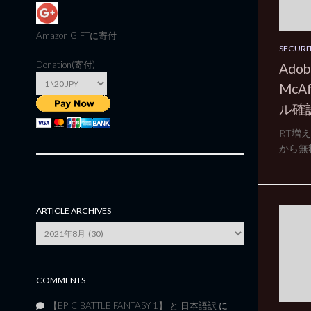
Amazon GIFT
に寄付
SECURI
Donation(寄付)
Ad
Mc
ル確
RT増
から無料の
ARTICLE ARCHIVES
Article
Archives
COMMENTS
【EPIC BATTLE FANTASY 1】 と 日本語訳
に