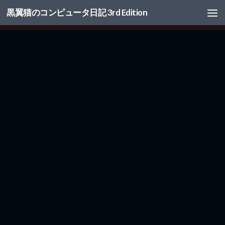
黒翼猫のコンピュータ日記 3rd Edition
コンテンツへスキップ