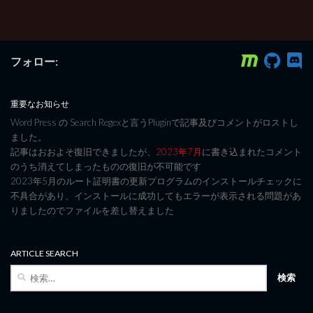
フォロー:
重要なお知らせ
Word Press の Search Regexと言うPluginで記事及びコメントがロストし
ました。
記事はおおよそ復旧できましたが、
2023年7月
に書き込まれたコメント
のうち消えてしまったものの復旧が不可能です
2023年5月のルート証明書の更新プログラムのインストールチェックに
不具合があり、インストールに成功してもエラーが表示される問題があ
りましたのでファイルを差し替えました
ARTICLE SEARCH
検
索: