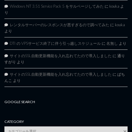
Windows NT 3.51 Service Pack 5 をサルベージしてみた
に
kouka
よ
り
レンタルサーバーのレスポンスが悪すぎるので調べてみた
に
kouka
より
DTI の VPSサービス終了に伴う引っ越しスケジュール
に
名無し
より
サイトのSSL自動更新機能を入れ忘れてたので導入しました
に
通り
すがり
より
サイトのSSL自動更新機能を入れ忘れてたので導入しました
に
ぱち
んこ
より
GOOGLE SEARCH
CATEGORY
category