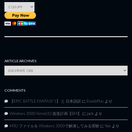
ARTICLE ARCHIVES
Article
Archives
COMMENTS
【EPIC BATTLE FANTASY 1】 と 日本語訳
に
RandoPlay
より
Windows 2000 Kernel32 改造計画【BM】
に
jack
より
MSU ファイルを Windows 2000で解凍してみる実験
に
Yas
より