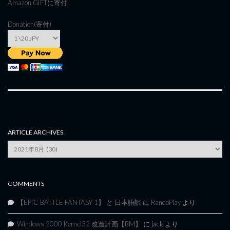
Amazon GIFT
に寄付
Donation(寄付)
ARTICLE ARCHIVES
Article
Archives
COMMENTS
【EPIC BATTLE FANTASY 1】 と 日本語訳
に
RandoPlay
より
Windows 2000 Kernel32 改造計画【BM】
に
jack
より