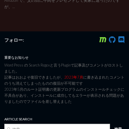
Amazon で、父の日に牛肉をプレゼントして実家に送ったのです
が、...
フォロー:
重要なお知らせ
Word Press の Search Regexと言うPluginで記事及びコメントがロストし
ました。
記事はおおよそ復旧できましたが、
2023年7月
に書き込まれたコメント
のうち消えてしまったものの復旧が不可能です
2023年5月のルート証明書の更新プログラムのインストールチェックに
不具合があり、インストールに成功してもエラーが表示される問題があ
りましたのでファイルを差し替えました
ARTICLE SEARCH
検