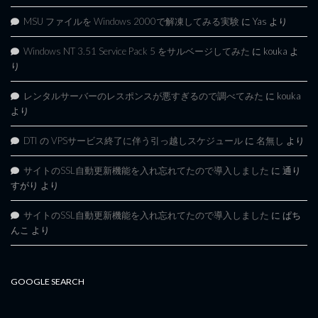
MSU ファイルを Windows 2000で解凍してみる実験
に
Yas
より
Windows NT 3.51 Service Pack 5 をサルベージしてみた
に
kouka
よ
り
レンタルサーバーのレスポンスが悪すぎるので調べてみた
に
kouka
より
DTI の VPSサービス終了に伴う引っ越しスケジュール
に
名無し
より
サイトのSSL自動更新機能を入れ忘れてたので導入しました
に
通り
すがり
より
サイトのSSL自動更新機能を入れ忘れてたので導入しました
に
ぱち
んこ
より
GOOGLE SEARCH