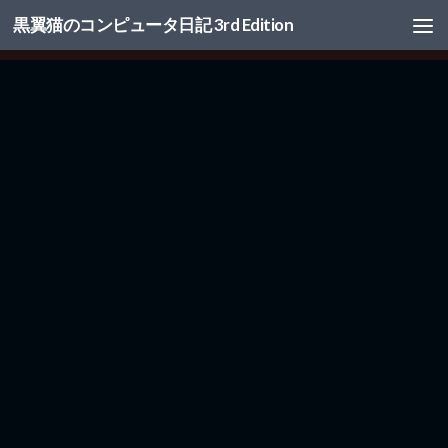
黒翼猫のコンピュータ日記 3rd Edition
コンテンツへスキップ