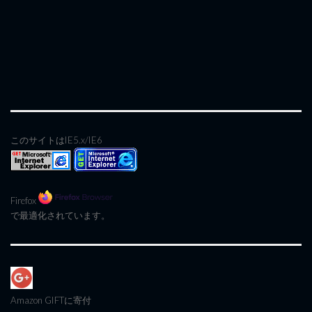
このサイトはIE5.x/IE6
Firefox
で最適化されています。
Amazon GIFT
に寄付