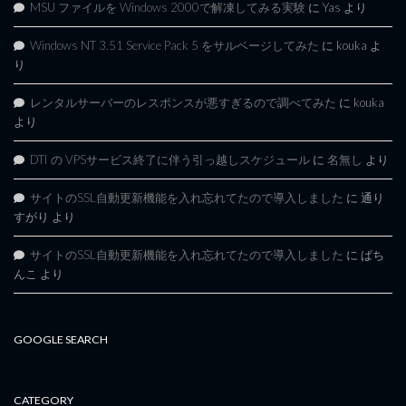
MSU ファイルを Windows 2000で解凍してみる実験
に
Yas
より
Windows NT 3.51 Service Pack 5 をサルベージしてみた
に
kouka
よ
り
レンタルサーバーのレスポンスが悪すぎるので調べてみた
に
kouka
より
DTI の VPSサービス終了に伴う引っ越しスケジュール
に
名無し
より
サイトのSSL自動更新機能を入れ忘れてたので導入しました
に
通り
すがり
より
サイトのSSL自動更新機能を入れ忘れてたので導入しました
に
ぱち
んこ
より
GOOGLE SEARCH
CATEGORY