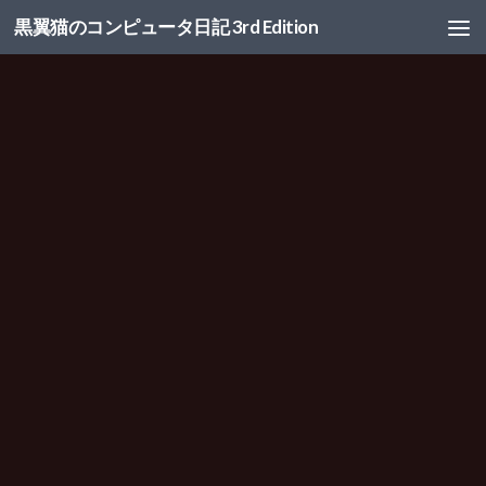
黒翼猫のコンピュータ日記 3rd Edition
コンテンツへスキップ