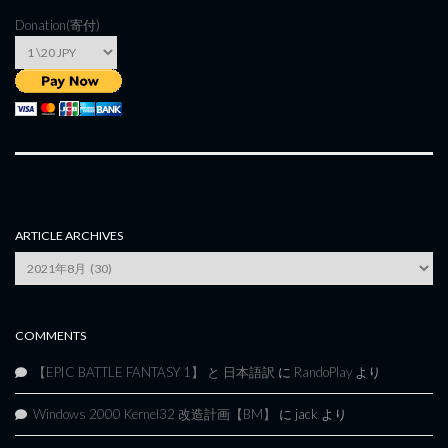
Donation(寄付)
ARTICLE ARCHIVES
Article
Archives
COMMENTS
【EPIC BATTLE FANTASY 1】 と 日本語訳
に
RandoPlay
より
Windows 2000 Kernel32 改造計画【BM】
に
jack
より