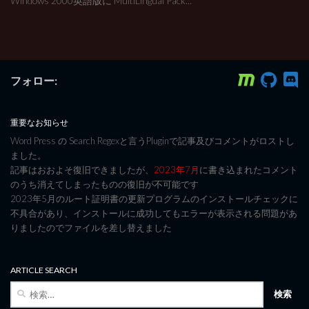
Windows 2000英語版に MultiLingual Pack...
フォロー:
重要なお知らせ
Word Press の Search Regexと言うPluginで記事及びコメントがロストし
ました。
記事はおおよそ復旧できましたが、
2023年7月
に書き込まれたコメント
のうち消えてしまったものの復旧が不可能です
2023年5月のルート証明書の更新プログラムのインストールチェックに
不具合があり、インストールに成功してもエラーが表示される問題があ
りましたのでファイルを差し替えました
ARTICLE SEARCH
検
索: