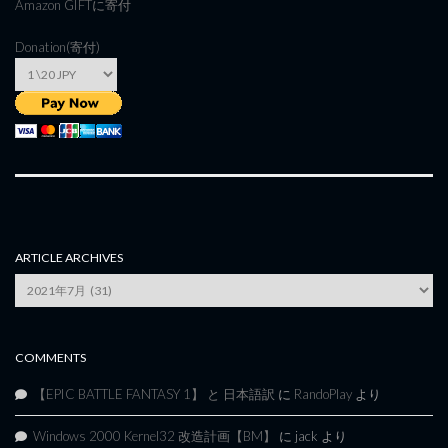
Amazon GIFT
に寄付
Donation(寄付)
ARTICLE ARCHIVES
Article
Archives
COMMENTS
【EPIC BATTLE FANTASY 1】 と 日本語訳
に
RandoPlay
より
Windows 2000 Kernel32 改造計画【BM】
に
jack
より