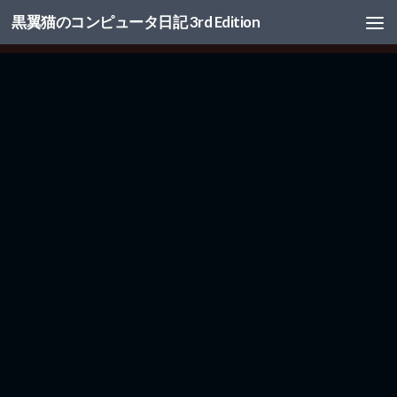
黒翼猫のコンピュータ日記 3rd Edition
コンテンツへスキップ