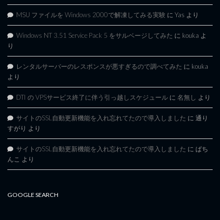
MSU ファイルを Windows 2000で解凍してみる実験
に
Yas
より
Windows NT 3.51 Service Pack 5 をサルベージしてみた
に
kouka
よ
り
レンタルサーバーのレスポンスが悪すぎるので調べてみた
に
kouka
より
DTI の VPSサービス終了に伴う引っ越しスケジュール
に
名無し
より
サイトのSSL自動更新機能を入れ忘れてたので導入しました
に
通り
すがり
より
サイトのSSL自動更新機能を入れ忘れてたので導入しました
に
ぱち
んこ
より
GOOGLE SEARCH