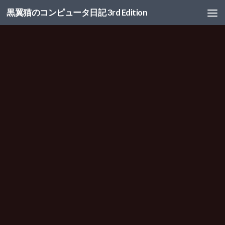
黒翼猫のコンピュータ日記 3rd Edition
コンテンツへスキップ