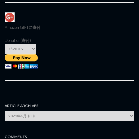
Amazon GIFT
に寄付
Donation(寄付)
ARTICLE ARCHIVES
Article
Archives
COMMENTS