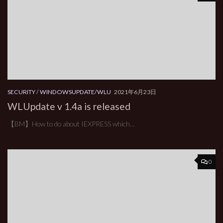
SECURITY
/
WINDOWSUPDATE/WLU
2021年6月23日
WLUpdate v 1.4a is released
【BM】How to do about IEXPRESS which...
0