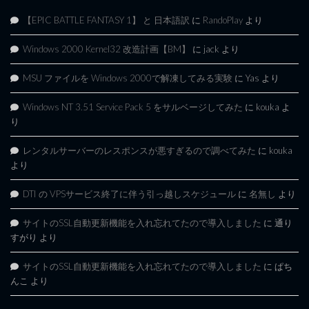
【EPIC BATTLE FANTASY 1】 と 日本語訳
に
RandoPlay
より
Windows 2000 Kernel32 改造計画【BM】
に
jack
より
MSU ファイルを Windows 2000で解凍してみる実験
に
Yas
より
Windows NT 3.51 Service Pack 5 をサルベージしてみた
に
kouka
よ
り
レンタルサーバーのレスポンスが悪すぎるので調べてみた
に
kouka
より
DTI の VPSサービス終了に伴う引っ越しスケジュール
に
名無し
より
サイトのSSL自動更新機能を入れ忘れてたので導入しました
に
通り
すがり
より
サイトのSSL自動更新機能を入れ忘れてたので導入しました
に
ぱち
んこ
より