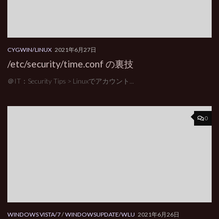
CYGWIN/LINUX
2021年6月27日
/etc/security/time.conf の裏技
＠IT：Security Tips > Linuxでアカウント...
0
WINDOWS VISTA/7
/
WINDOWSUPDATE/WLU
2021年6月26日