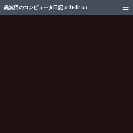
黒翼猫のコンピュータ日記 3rd Edition
コンテンツへスキップ