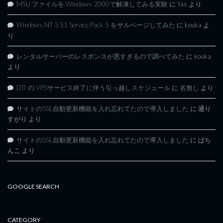
MSU ファイルを Windows 2000で解凍してみる実験
に
Yas
より
Windows NT 3.51 Service Pack 5 をサルベージしてみた
に
kouka
よ
り
レンタルサーバーのレスポンスが悪すぎるので調べてみた
に
kouka
より
DTI の VPSサービス終了に伴う引っ越しスケジュール
に
名無し
より
サイトのSSL自動更新機能を入れ忘れてたので導入しました
に
通り
すがり
より
サイトのSSL自動更新機能を入れ忘れてたので導入しました
に
ぱち
んこ
より
GOOGLE SEARCH
CATEGORY