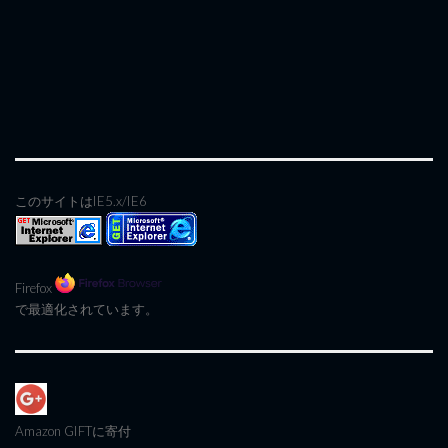
このサイトはIE5.x/IE6
Firefox
で最適化されています。
Amazon GIFT
に寄付