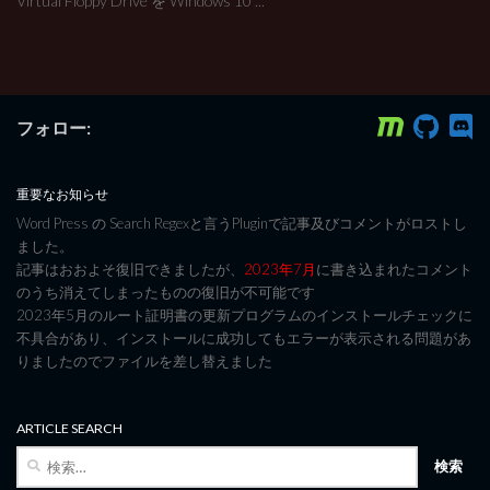
Virtual Floppy Drive を Windows 10 ...
フォロー:
重要なお知らせ
Word Press の Search Regexと言うPluginで記事及びコメントがロストし
ました。
記事はおおよそ復旧できましたが、
2023年7月
に書き込まれたコメント
のうち消えてしまったものの復旧が不可能です
2023年5月のルート証明書の更新プログラムのインストールチェックに
不具合があり、インストールに成功してもエラーが表示される問題があ
りましたのでファイルを差し替えました
ARTICLE SEARCH
検
索: