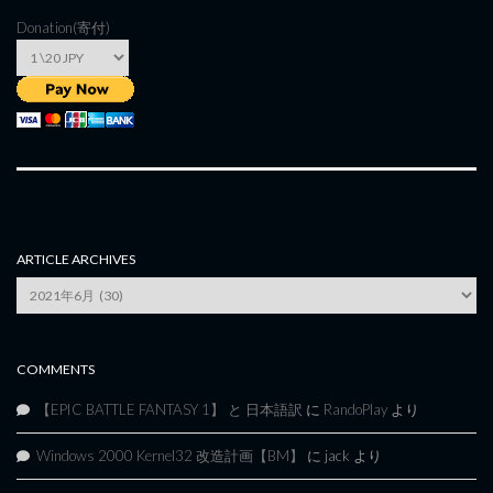
Donation(寄付)
ARTICLE ARCHIVES
Article
Archives
COMMENTS
【EPIC BATTLE FANTASY 1】 と 日本語訳
に
RandoPlay
より
Windows 2000 Kernel32 改造計画【BM】
に
jack
より