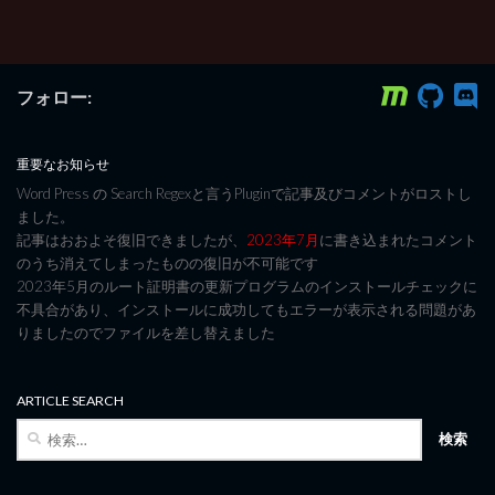
フォロー:
重要なお知らせ
Word Press の Search Regexと言うPluginで記事及びコメントがロストし
ました。
記事はおおよそ復旧できましたが、
2023年7月
に書き込まれたコメント
のうち消えてしまったものの復旧が不可能です
2023年5月のルート証明書の更新プログラムのインストールチェックに
不具合があり、インストールに成功してもエラーが表示される問題があ
りましたのでファイルを差し替えました
ARTICLE SEARCH
検
索: