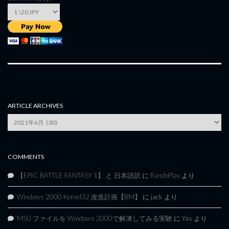
ARTICLE ARCHIVES
Article
Archives
COMMENTS
【EPIC BATTLE FANTASY 1】 と 日本語訳
に
RandoPlay
より
Windows 2000 Kernel32 改造計画【BM】
に
jack
より
MSU ファイルを Windows 2000で解凍してみる実験
に
Yas
より