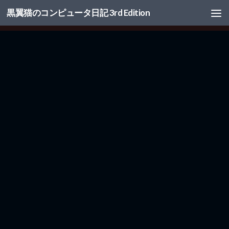
黒翼猫のコンピュータ日記 3rd Edition
コンテンツへスキップ