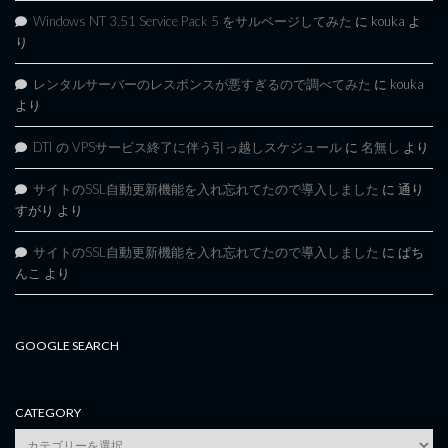
Windows NT 3.51 Service Pack 5 をサルベージしてみた
に
kouka
よ
り
レンタルサーバーのレスポンスが悪すぎるので調べてみた
に
kouka
より
DTI の VPSサービス終了に伴う引っ越しスケジュール
に
名無し
より
サイトのSSL自動更新機能を入れ忘れてたので導入しました
に
通り
すがり
より
サイトのSSL自動更新機能を入れ忘れてたので導入しました
に
ぱち
んこ
より
GOOGLE SEARCH
CATEGORY
category