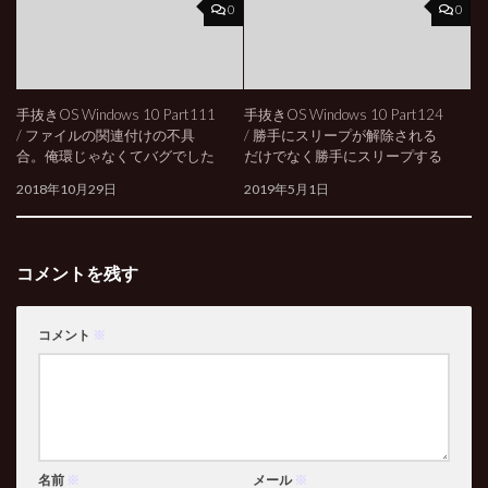
0
0
手抜きOS Windows 10 Part111
手抜きOS Windows 10 Part124
/ ファイルの関連付けの不具
/ 勝手にスリープが解除される
合。俺環じゃなくてバグでした
だけでなく勝手にスリープする
2018年10月29日
2019年5月1日
コメントを残す
コメント
※
名前
※
メール
※