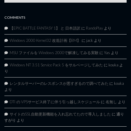
Archives
COMMENTS
【EPIC BATTLE FANTASY 1】 と 日本語訳
に
RandoPlay
より
Windows 2000 Kernel32 改造計画【BM】
に
jack
より
MSU ファイルを Windows 2000で解凍してみる実験
に
Yas
より
Windows NT 3.51 Service Pack 5 をサルベージしてみた
に
kouka
よ
り
レンタルサーバーのレスポンスが悪すぎるので調べてみた
に
kouka
より
DTI の VPSサービス終了に伴う引っ越しスケジュール
に
名無し
より
サイトのSSL自動更新機能を入れ忘れてたので導入しました
に
通り
すがり
より