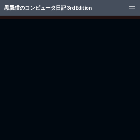
黒翼猫のコンピュータ日記 3rd Edition
コンテンツへスキップ