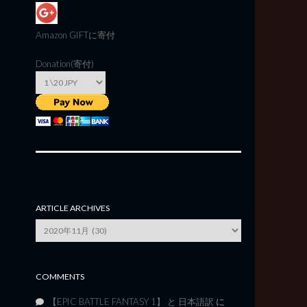
Amazon GIFT
に寄付
Donation(寄付)
ARTICLE ARCHIVES
Article
Archives
COMMENTS
【EPIC BATTLE FANTASY 1】 と 日本語訳
に