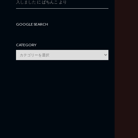
入しました
に
ぱちんこ
より
GOOGLE SEARCH
CATEGORY
category