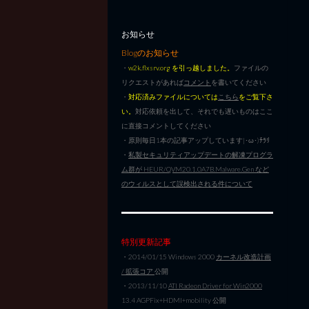
お知らせ
Blogのお知らせ
・
w2k.flxsrv.org を引っ越しました。
ファイルの
リクエストがあれば
コメント
を書いてください
・
対応済みファイルについては
こちら
をご覧下さ
い。
対応依頼を出して、それでも遅いものはここ
に直接コメントしてください
・原則毎日1本の記事アップしています|･ω･)ﾁﾗﾘ
・
私製セキュリティアップデートの解凍プログラ
ム群が HEUR/QVM20.1.0A7B.Malware.Gen など
のウィルスとして誤検出される件について
特別更新記事
・2014/01/15 Windows 2000
カーネル改造計画
/ 拡張コア
公開
・2013/11/10
ATI Radeon Driver for Win2000
13.4 AGPFix+HDMI+mobility 公開