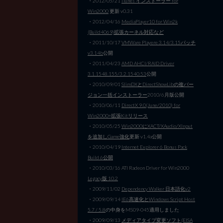
・2012/05/21
iTunes インストーラー for
Win2000
更新 v0.31
・2012/04/16
MediaPlayer10 for Win2k
(Build4069)拡張カーネル対応など
・2011/10/17
VMWare Playere 3.14/3.15パッチ
v3.14b
公開
・2011/04/23
AMD AHCI/RAID Driver
3.1.1548.155/3.2.1540.53
公開
・2010/09/01
SlimDXとDirectShowLibの複バー
ジョン一括インストーラー
2010/6月版公開
・2010/06/11
DirectX 9.0(June/2010) for
Win2000+拡張Kitリリース
・2010/05/25
Win2000にXACT/XAudio/XInput
を追加しGame強化
更新 v1.4a公開
・2010/04/19
Internet Explorer 6 Bonus Pack
Build 6公開
・2010/03/16 ATI Radeon Driver for Win2000
Legacy版 10.2
・2009/11/02
Dependency Walker 日本語化v2
・2009/09/14
IE6高速化とWindows Script Host
5.7 / 5.8
の中身をMS09-045適用しました
・2009/09/13
メディアタイプ変更ソフト(EISA