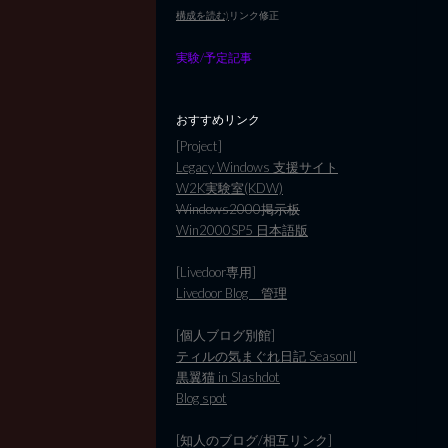
構成を読む)
リンク修正
実験/予定記事
おすすめリンク
[Project]
Legacy Windows 支援サイト
W2K実験室(KDW)
Windows2000掲示板
Win2000SP5 日本語版
[Livedoor専用]
Livedoor Blog 管理
[個人ブログ別館]
ティルの気まぐれ日記 SeasonII
黒翼猫 in Slashdot
Blog spot
[知人のブログ/相互リンク]