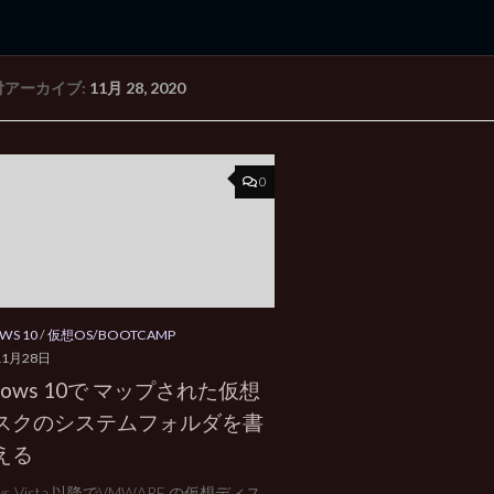
付アーカイブ:
11月 28, 2020
rd Edition
Windows 2000 tunes up blog
0
WS 10
/
仮想OS/BOOTCAMP
11月28日
dows 10で マップされた仮想
スクのシステムフォルダを書
える
ows Vista 以降でVMWARE の仮想ディス