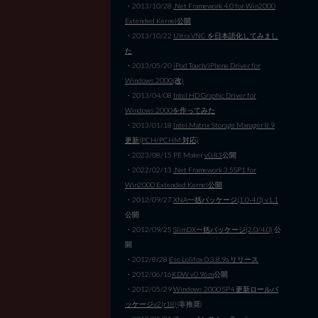
・2013/10/28
.Net Framework 4.0 for Win2000
Extended Kernel公開
・2013/10/22
Ultra VNC を日本語化してみまし
た
・2013/05/20
iPod Touch/iPhone Driver for
Windows 2000(改)
・2013/04/08
Intel HD Graphic Driver for
Windows 2000を作ってみた
・2013/01/18
Intel Matrix Storage Manager 8.9
更新(PCH/PCHM 対応)
・2023/08/15 PE Maker
v0.83
公開
・2022/02/13
.Net Framework 3.5SP1 for
Win2000 Extended Kernel公開
・2012/09/27
XNA一括パッケージ(1.0-4.0) v1.1
公開
・2012/09/25
SlimDX一括パッケージ(2.0/4.0)
公
開
・2012/8/28
Ese Lolifox 0.3.8.9a リリース
・2012/06/16
KDW v0.96m
公開
・2012/05/29
Windows 2000 SP4 更新ロールパ
ッケージv2(r18)
(非推奨)