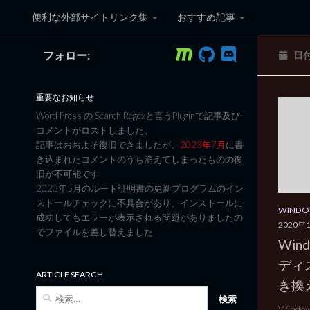
便利な外部サイトリンク集
おすすめ記事
コンテンツへスキップ
フォロー:
日
黒翼猫のコンピュータ日記 3
重要なお知らせ
Word Press の Search Regexと言うPluginで記事及び
コメントがロストしました。
記事はおおよそ復旧できましたが、
2023年7月
に書
き込まれたコメントのうち消えてしまったものの復
旧が不可能です
2023年5月のルート証明書の更新プログラムのイン
ストールチェックに不具合があり、インストールに
WINDO
成功してもエラーが表示される問題がありましたの
2020年
でファイルを差し替えました
Win
ディ
ARTICLE SEARCH
き換
検
索:
Wind