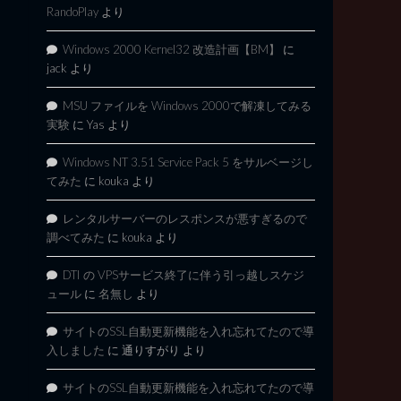
RandoPlay
より
Windows 2000 Kernel32 改造計画【BM】
に
jack
より
MSU ファイルを Windows 2000で解凍してみる
実験
に
Yas
より
Windows NT 3.51 Service Pack 5 をサルベージし
てみた
に
kouka
より
レンタルサーバーのレスポンスが悪すぎるので
調べてみた
に
kouka
より
DTI の VPSサービス終了に伴う引っ越しスケジ
ュール
に
名無し
より
サイトのSSL自動更新機能を入れ忘れてたので導
入しました
に
通りすがり
より
サイトのSSL自動更新機能を入れ忘れてたので導