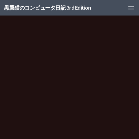
黒翼猫のコンピュータ日記 3rd Edition
コンテンツへスキップ