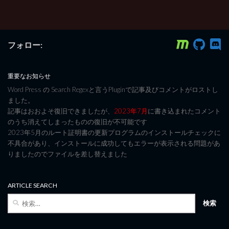
フォロー:
重要なお知らせ
Word Press の Search Regexと言うPluginで記事及びコメントがロストし
ました。
記事はおおよそ復旧できましたが、
2023年7月
に書き込まれたコメント
のうち消えてしまったものの復旧が不可能です
2023年5月のルート証明書の更新プログラムのインストールチェックに
不具合があり、インストールに成功してもエラーが表示される問題があ
りましたのでファイルを差し替えました
ARTICLE SEARCH
検
索: