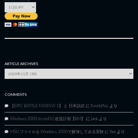
ARTICLE ARCHIVES
Article
Archives
COMMENTS
【EPIC BATTLE FANTASY 1】 と 日本語訳
に
RandoPlay
より
Windows 2000 Kernel32 改造計画【BM】
に
jack
より
MSU ファイルを Windows 2000で解凍してみる実験
に
Yas
より