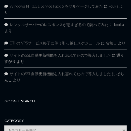
Windows NT 3.51 Service Pack 5 をサルベージしてみた
に
kouka
よ
り
レンタルサーバーのレスポンスが悪すぎるので調べてみた
に
kouka
より
DTI の VPSサービス終了に伴う引っ越しスケジュール
に
名無し
より
サイトのSSL自動更新機能を入れ忘れてたので導入しました
に
通り
すがり
より
サイトのSSL自動更新機能を入れ忘れてたので導入しました
に
ぱち
んこ
より
GOOGLE SEARCH
CATEGORY
category