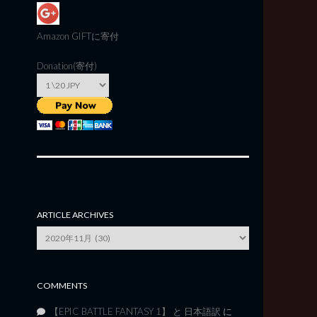
Amazon GIFT
に寄付
Donation(寄付)
ARTICLE ARCHIVES
Article
Archives
COMMENTS
【EPIC BATTLE FANTASY 1】 と 日本語訳
に