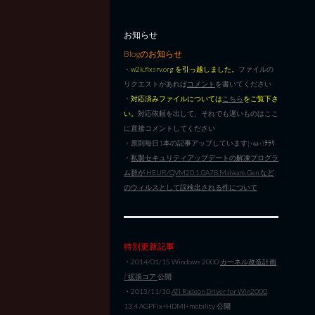
お知らせ
Blogのお知らせ
・
w2k.flxsrv.org を引っ越しました。
ファイルの
リクエストがあれば
コメント
を書いてください
・
対応済みファイルについては
こちら
をご覧下さ
い。
対応依頼を出して、それでも遅いものはここ
に直接コメントしてください
・原則毎日1本の記事アップしています|･ω･)ﾁﾗﾘ
・
私製セキュリティアップデートの解凍プログラ
ム群が HEUR/QVM20.1.0A7B.Malware.Gen など
のウィルスとして誤検出される件について
特別更新記事
・2014/01/15 Windows 2000
カーネル改造計画
/ 拡張コア
公開
・2013/11/10
ATI Radeon Driver for Win2000
13.4 AGPFix+HDMI+mobility 公開