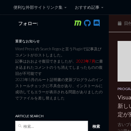
便利な外部サイトリンク集
おすすめ記事
コンテンツへスキップ
フォロー:
日
黒翼猫のコンピュータ日記 3
重要なお知らせ
Word Press の Search Regexと言うPluginで記事及び
コメントがロストしました。
記事はおおよそ復旧できましたが、
2023年7月
に書
き込まれたコメントのうち消えてしまったものの復
旧が不可能です
2023年5月のルート証明書の更新プログラムのイン
ストールチェックに不具合があり、インストールに
PROGR
成功してもエラーが表示される問題がありましたの
Visu
でファイルを差し替えました
新し
定が
ARTICLE SEARCH
検
古いプロ
索:
2.0用か.