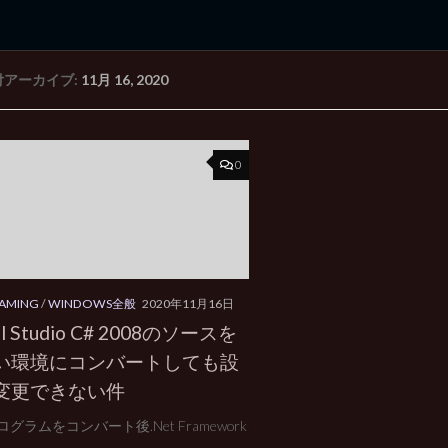
付アーカイブ:
11月 16, 2020
rd Edition
Windows 2000 tunes up blog
0
AMING
/
WINDOWS全般
2020年11月16日
al Studio C# 2008のソースを
い環境にコンバートしても設
変更できない件
グラムをコンバート後.Net Framework
..