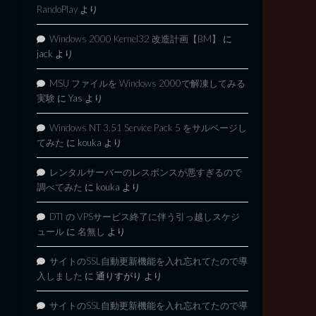
RandoPlay
より
Windows 2000 Kernel32 改造計画【BM】
に
jack
より
MSU ファイルを Windows 2000で解凍してみる
実験
に
Yas
より
Windows NT 3.51 Service Pack 5 をサルベージし
てみた
に
kouka
より
レンタルサーバーのレスポンスが悪すぎるので
調べてみた
に
kouka
より
DTI の VPSサービス終了に伴う引っ越しスケジ
ュール
に
名無し
より
サイトのSSL自動更新機能を入れ忘れてたので導
入しました
に
通りすがり
より
サイトのSSL自動更新機能を入れ忘れてたので導