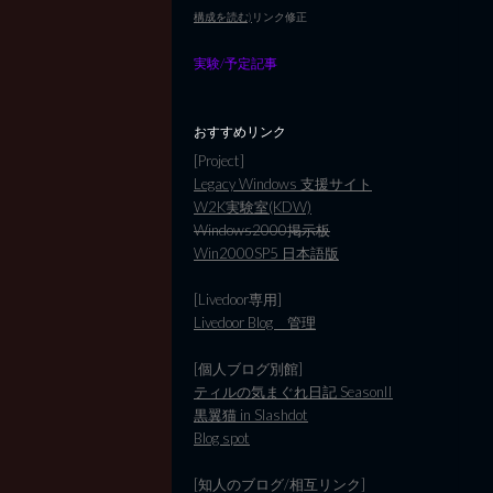
構成を読む)
リンク修正
実験/予定記事
おすすめリンク
[Project]
Legacy Windows 支援サイト
W2K実験室(KDW)
Windows2000掲示板
Win2000SP5 日本語版
[Livedoor専用]
Livedoor Blog 管理
[個人ブログ別館]
ティルの気まぐれ日記 SeasonII
黒翼猫 in Slashdot
Blog spot
[知人のブログ/相互リンク]