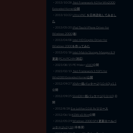
・2013/10/28
.Net Framework 4.0 for Win2000
Extended Kernel公開
・2013/10/22
Ultra VNC を日本語化してみまし
た
・2013/05/20
iPod Touch/iPhone Driver for
Windows 2000(改)
・2013/04/08
Intel HD Graphic Driver for
Windows 2000を作ってみた
・2013/01/18
Intel Matrix Storage Manager 8.9
更新(PCH/PCHM 対応)
・2023/08/15 PE Maker
v0.83
公開
・2022/02/13
.Net Framework 3.5SP1 for
Win2000 Extended Kernel公開
・2012/09/27
XNA一括パッケージ(1.0-4.0) v1.1
公開
・2012/09/25
SlimDX一括パッケージ(2.0/4.0)
公
開
・2012/8/28
Ese Lolifox 0.3.8.9a リリース
・2012/06/16
KDW v0.96m
公開
・2012/05/29
Windows 2000 SP4 更新ロールパ
ッケージv2(r18)
(非推奨)