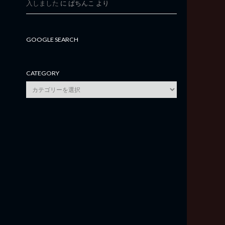
入しました
に
ぱちんこ
より
GOOGLE SEARCH
CATEGORY
category