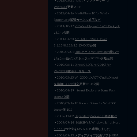
・2012/05/21
iTunes インストーラー for
Win2000
更新 v0.31
・2012/04/16
MediaPlayer10 for Win2k
(Build4069)拡張カーネル対応など
・2011/10/17
VMWare Playere 3.14/3.15パッチ
v3.14b
公開
・2011/04/23
AMD AHCI/RAID Driver
3.1.1548.155/3.2.1540.53
公開
・2010/09/01
SlimDXとDirectShowLibの複バー
ジョン一括インストーラー
2010/6月版公開
・2010/06/11
DirectX 9.0(June/2010) for
Win2000+拡張Kitリリース
・2010/05/25
Win2000にXACT/XAudio/XInput
を追加しGame強化
更新 v1.4a公開
・2010/04/19
Internet Explorer 6 Bonus Pack
Build 6公開
・2010/03/16 ATI Radeon Driver for Win2000
Legacy版 10.2
・2009/11/02
Dependency Walker 日本語化v2
・2009/09/14
IE6高速化とWindows Script Host
5.7 / 5.8
の中身をMS09-045適用しました
・2009/09/13
メディアタイプ変更ソフト(EISA