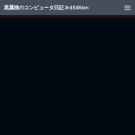
黒翼猫のコンピュータ日記 3rd Edition
コンテンツへスキップ