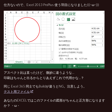
仕方ないので、Excel 2013 ProPlus 使う羽目になりました(((･ω･)))
アスペクト比は直ったけど、微妙に違うような…
印刷はちゃんと出るからとりあえずこれで代用かな…？
同じ Excel 365 同士でもBuildが違うとNG。注意しよう。
テスト用ファイル
あなたのEXCELではこのファイルの図形がちゃんと正方形になります
か？ ・ω・