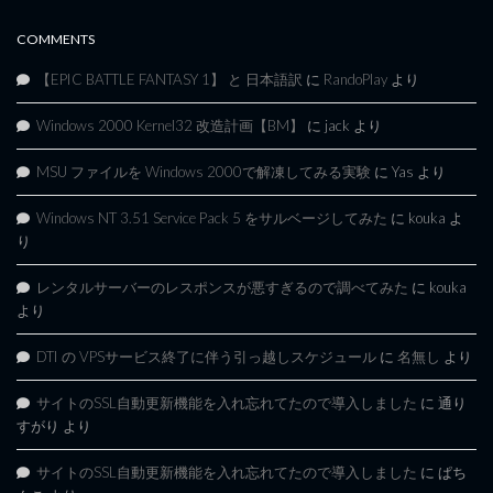
COMMENTS
【EPIC BATTLE FANTASY 1】 と 日本語訳
に
RandoPlay
より
Windows 2000 Kernel32 改造計画【BM】
に
jack
より
MSU ファイルを Windows 2000で解凍してみる実験
に
Yas
より
Windows NT 3.51 Service Pack 5 をサルベージしてみた
に
kouka
よ
り
レンタルサーバーのレスポンスが悪すぎるので調べてみた
に
kouka
より
DTI の VPSサービス終了に伴う引っ越しスケジュール
に
名無し
より
サイトのSSL自動更新機能を入れ忘れてたので導入しました
に
通り
すがり
より
サイトのSSL自動更新機能を入れ忘れてたので導入しました
に
ぱち