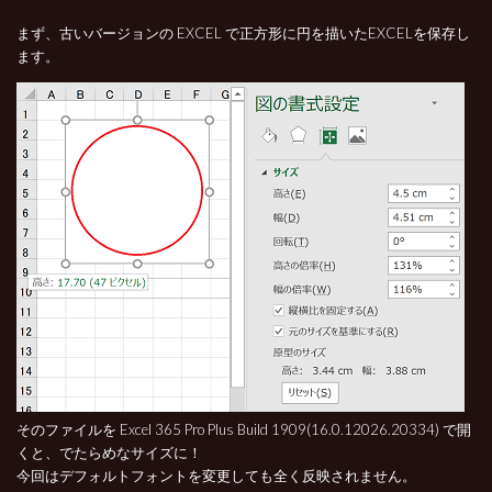
まず、古いバージョンの EXCEL で正方形に円を描いたEXCELを保存し
ます。
そのファイルを Excel 365 Pro Plus Build 1909(16.0.12026.20334) で開
くと、でたらめなサイズに！
今回はデフォルトフォントを変更しても全く反映されません。