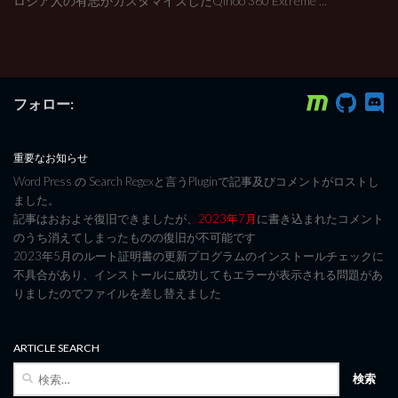
ロシア人の有志がカスタマイズしたQihoo 360 Extreme ...
フォロー:
重要なお知らせ
Word Press の Search Regexと言うPluginで記事及びコメントがロストし
ました。
記事はおおよそ復旧できましたが、
2023年7月
に書き込まれたコメント
のうち消えてしまったものの復旧が不可能です
2023年5月のルート証明書の更新プログラムのインストールチェックに
不具合があり、インストールに成功してもエラーが表示される問題があ
りましたのでファイルを差し替えました
ARTICLE SEARCH
検
索: