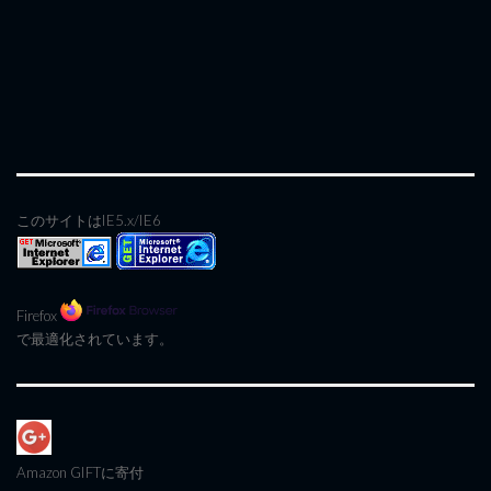
このサイトはIE5.x/IE6
Firefox
で最適化されています。
Amazon GIFT
に寄付