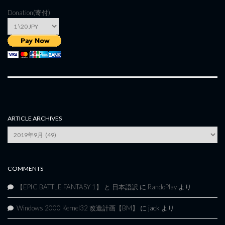
Donation(寄付)
ARTICLE ARCHIVES
Article
Archives
COMMENTS
【EPIC BATTLE FANTASY 1】 と 日本語訳
に
RandoPlay
より
Windows 2000 Kernel32 改造計画【BM】
に
jack
より