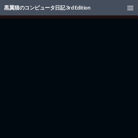
黒翼猫のコンピュータ日記 3rd Edition
コンテンツへスキップ