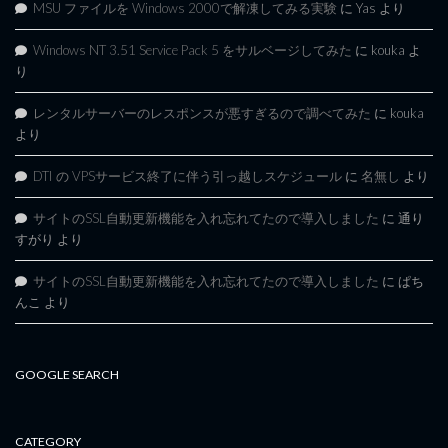
MSU ファイルを Windows 2000で解凍してみる実験
に
Yas
より
Windows NT 3.51 Service Pack 5 をサルベージしてみた
に
kouka
よ
り
レンタルサーバーのレスポンスが悪すぎるので調べてみた
に
kouka
より
DTI の VPSサービス終了に伴う引っ越しスケジュール
に
名無し
より
サイトのSSL自動更新機能を入れ忘れてたので導入しました
に
通り
すがり
より
サイトのSSL自動更新機能を入れ忘れてたので導入しました
に
ぱち
んこ
より
GOOGLE SEARCH
CATEGORY